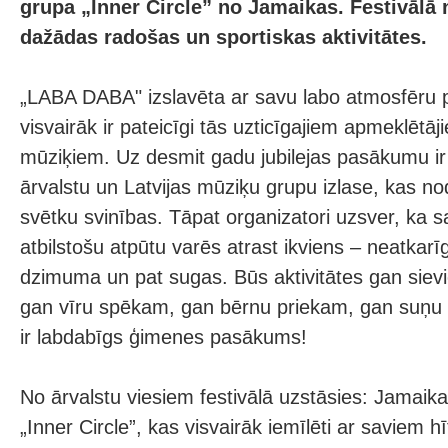
grupa „Inner Circle” no Jamaikas. Festivālā 
dažādas radošas un sportiskas aktivitātes.
„LABA DABA" izslavēta ar savu labo atmosfēru p
visvairāk ir pateicīgi tās uzticīgajiem apmeklētāj
mūziķiem. Uz desmit gadu jubilejas pasākumu ir
ārvalstu un Latvijas mūziķu grupu izlase, kas n
svētku svinības. Tāpat organizatori uzsver, ka
atbilstošu atpūtu varēs atrast ikviens – neatkar
dzimuma un pat sugas. Būs aktivitātes gan siev
gan vīru spēkam, gan bērnu priekam, gan suņu 
ir labdabīgs ģimenes pasākums!
No ārvalstu viesiem festivālā uzstāsies: Jamaik
„Inner Circle”, kas visvairāk iemīlēti ar saviem 