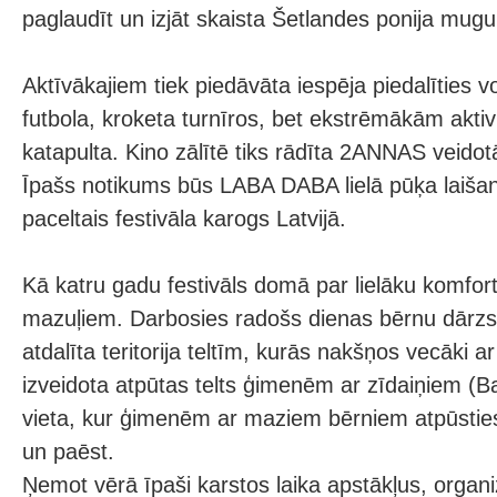
paglaudīt un izjāt skaista Šetlandes ponija mugu
Aktīvākajiem tiek piedāvāta iespēja piedalīties vol
futbola, kroketa turnīros, bet ekstrēmākām akti
katapulta. Kino zālītē tiks rādīta 2ANNAS veido
Īpašs notikums būs LABA DABA lielā pūķa laišana
paceltais festivāla karogs Latvijā.
Kā katru gadu festivāls domā par lielāku komfo
mazuļiem. Darbosies radošs dienas bērnu dārzs, 
atdalīta teritorija teltīm, kurās nakšņos vecāki a
izveidota atpūtas telts ģimenēm ar zīdaiņiem (B
vieta, kur ģimenēm ar maziem bērniem atpūsties
un paēst.
Ņemot vērā īpaši karstos laika apstākļus, organi