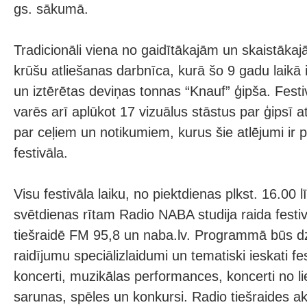
gs. sākumā.
Tradicionāli viena no gaidītākajām un skaistāka
krūšu atliešanas darbnīca, kurā šo 9 gadu laikā ir
un iztērētas deviņas tonnas “Knauf” ģipša. Festi
varēs arī aplūkot 17 vizuālus stāstus par ģipsī a
par ceļiem un notikumiem, kurus šie atlējumi ir p
festivāla.
Visu festivāla laiku, no piektdienas plkst. 16.00 
svētdienas rītam Radio NABA studija raida festi
tiešraidē FM 95,8 un naba.lv. Programmā būs dz
raidījumu speciālizlaidumi un tematiski ieskati fe
koncerti, muzikālas performances, koncerti no l
sarunas, spēles un konkursi. Radio tiešraides ak