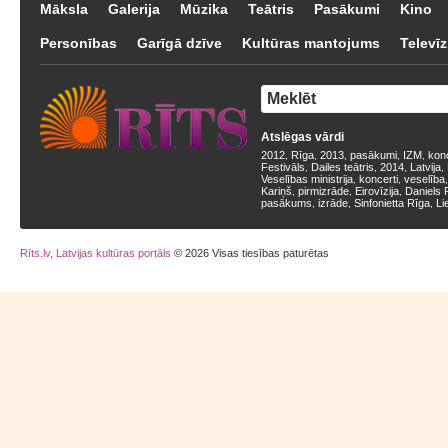
Māksla
Galerija
Mūzika
Teātris
Pasākumi
Kino
Personības
Garīgā dzīve
Kultūras mantojums
Televīz
Atslēgas vārdi
2012
Rīga
2013
pasākumi
IZM
kon
,
,
,
,
,
Festivāls
Dailes teātris
2014
Latvija
,
,
,
,
Veselības ministrija
koncerti
veselība
,
,
Kariņš
pirmizrāde
Eirovīzija
Daniels 
,
,
,
pasākums
izrāde
Sinfonietta Rīga
Li
,
,
,
Rīts.lv, Latvijas kultūras portāls
© 2026 Visas tiesības paturētas