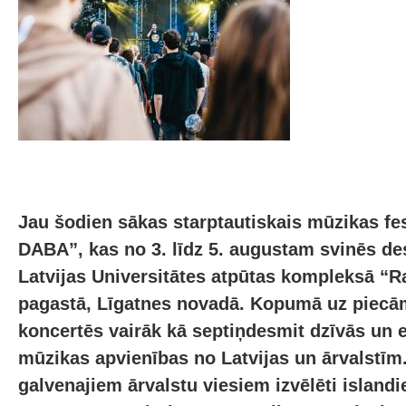
Jau šodien sākas starptautiskais mūzikas fe
DABA”, kas no 3. līdz 5. augustam svinēs des
Latvijas Universitātes atpūtas kompleksā “Ra
pagastā, Līgatnes novadā. Kopumā uz piec
koncertēs vairāk kā septiņdesmit dzīvās un 
mūzikas apvienības no Latvijas un ārvalstīm.
galvenajiem ārvalstu viesiem izvēlēti island