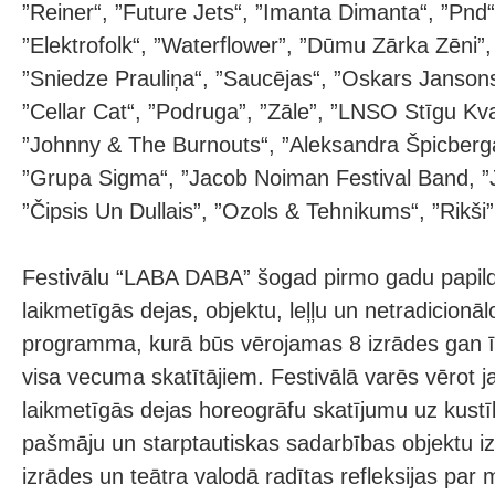
”Reiner“, ”Future Jets“, ”Imanta Dimanta“, ”Pnd“
”Elektrofolk“, ”Waterflower”, ”Dūmu Zārka Zēni”,
”Sniedze Prauliņa“, ”Saucējas“, ”Oskars Janson
”Cellar Cat“, ”Podruga”, ”Zāle”, ”LNSO Stīgu Kv
”Johnny & The Burnouts“, ”Aleksandra Špicberg
”Grupa Sigma“, ”Jacob Noiman Festival Band, ”
”Čipsis Un Dullais”, ”Ozols & Tehnikums“, ”Rikši”
Festivālu “LABA DABA” šogad pirmo gadu papildi
laikmetīgās dejas, objektu, leļļu un netradicionā
programma, kurā būs vērojamas 8 izrādes gan ī
visa vecuma skatītājiem. Festivālā varēs vērot
laikmetīgās dejas horeogrāfu skatījumu uz kustīb
pašmāju un starptautiskas sadarbības objektu iz
izrādes un teātra valodā radītas refleksijas par 