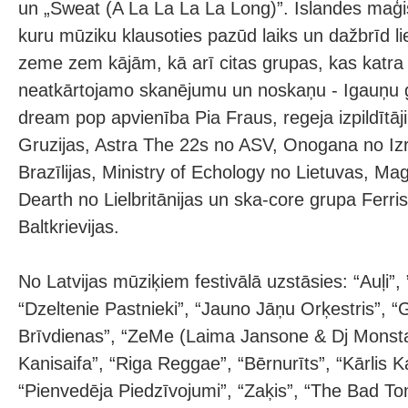
un „Sweat (A La La La La Long)”. Islandes maģ
kuru mūziku klausoties pazūd laiks un dažbrīd li
zeme zem kājām, kā arī citas grupas, kas katra
neatkārtojamo skanējumu un noskaņu - Igauņu 
dream pop apvienība Pia Fraus, regeja izpildī
Gruzijas, Astra The 22s no ASV, Onogana no Izra
Brazīlijas, Ministry of Echology no Lietuvas, M
Dearth no Lielbritānijas un ska-core grupa Ferr
Baltkrievijas.
No Latvijas mūziķiem festivālā uzstāsies: “Auļi”, 
“Dzeltenie Pastnieki”, “Jauno Jāņu Orķestris”, 
Brīvdienas”, “ZeMe (Laima Jansone & Dj Monsta)”
Kanisaifa”, “Riga Reggae”, “Bērnurīts”, “Kārlis 
“Pienvedēja Piedzīvojumi”, “Zaķis”, “The Bad To