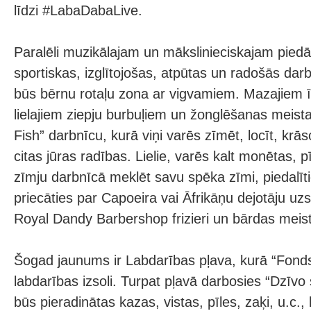
līdzi #LabaDabaLive.
Paralēli muzikālajam un mākslinieciskajam pied
sportiskas, izglītojošas, atpūtas un radošās da
būs bērnu rotaļu zona ar vigvamiem. Mazajiem ī
lielajiem ziepju burbuļiem un žonglēšanas meist
Fish” darbnīcu, kurā viņi varēs zīmēt, locīt, krās
citas jūras radības. Lielie, varēs kalt monētas, 
zīmju darbnīcā meklēt savu spēka zīmi, piedalīt
priecāties par Capoeira vai Āfrikāņu dejotāju u
Royal Dandy Barbershop frizieri un bārdas meist
Šogad jaunums ir Labdarības pļava, kurā “Fond
labdarības izsoli. Turpat pļavā darbosies “Dzīvo
būs pieradinātas kazas, vistas, pīles, zaķi, u.c.