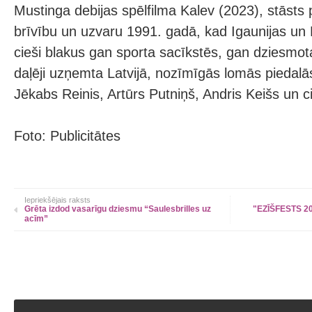
Mustinga debijas spēlfilma Kalev (2023), stāsts 
brīvību un uzvaru 1991. gadā, kad Igaunijas un 
cieši blakus gan sporta sacīkstēs, gan dziesmota
daļēji uzņemta Latvijā, nozīmīgās lomās piedalās 
Jēkabs Reinis, Artūrs Putniņš, Andris Keišs un cit
Foto: Publicitātes
Iepriekšējais raksts
Grēta izdod vasarīgu dziesmu “Saulesbrilles uz
"EZĪŠFESTS 20
acīm”