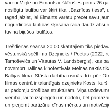
varoņi Migle un Eimants ir šķīrušies pirms 26 g
noslēgtu laulību var šķirt tikai „Baznīcas tiesa”,
tagad jāiziet, lai Eimants varētu precēt savu jau
nogurdinošā laulības šķiršana rada daudz absurdu
tuvina bijušos laulātos.
Trešdienas seansā 20:00 skatītājiem tiks piedāvā
vēsturiskā spēlfilma Dzejnieks / Poetas (2022, re
Tamoševičs un Vītautas V. Landsberģis), kas p
novembrī Tallinas kinofestivālā Melnās naktis ti
Baltijas filma. Stāsta darbība risinās drīz pēc O
filmas centrā ir talantīgais dzejnieks Kosts, kurš
ar padomju drošības struktūrām. Viņa uzdevums i
vienībā, lai to izspiegotu un nodotu, bet pamaz
un pieņemt partizānu cīņas mērķus un motivāciju