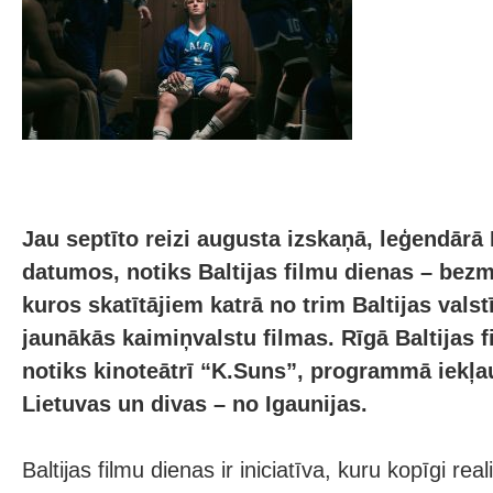
Jau septīto reizi augusta izskaņā, leģendārā 
datumos, notiks Baltijas filmu dienas – bez
kuros skatītājiem katrā no trim Baltijas vals
jaunākās kaimiņvalstu filmas. Rīgā Baltijas 
notiks kinoteātrī “K.Suns”, programmā iekļa
Lietuvas un divas – no Igaunijas.
Baltijas filmu dienas ir iniciatīva, kuru kopīgi real