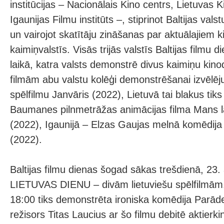
institūcijas – Nacionālais Kino centrs, Lietuvas 
Igaunijas Filmu institūts –, stiprinot Baltijas val
un vairojot skatītāju zināšanas par aktuālajiem 
kaimiņvalstīs. Visās trijās valstīs Baltijas filmu 
laikā, katra valsts demonstrē divus kaimiņu kino
filmām abu valstu kolēģi demonstrēšanai izvēlēju
spēlfilmu Janvāris (2022), Lietuvā tai blakus tiks
Baumanes pilnmetrāžas animācijas filma Mans la
(2022), Igaunijā – Elzas Gaujas melnā komēdi
(2022).
Baltijas filmu dienas šogad sākas trešdienā, 23.
LIETUVAS DIENU – divām lietuviešu spēlfilmām
18:00 tiks demonstrēta ironiska komēdija Parād
režisors Titas Laucius ar šo filmu debitē aktierki