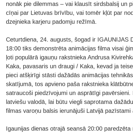
nonāk pie dilemmas – vai klausīt sirdsbalsij un p
cīņai par Lietuvas brīvību, vai tomēr kļūt par n
dzejnieka karjeru padomju režīmā.
Ceturtdiena, 24. augusts, šogad ir IGAUNIJAS
18:00 tiks demonstrēta animācijas filma visai ģim
ļoti populārā igauņu rakstnieka Andrusa Kivireh
Kaka, pavasaris un draugi / Kaka, kevad ja teis
pieci atšķirīgi stāsti dažādās animācijas tehnik
skatījumā, tos apvieno paša rakstnieka klātbūtne
satraucoši piedzīvojumi un asprātīgi pavērsieni.
latviešu valodā, lai būtu viegli saprotama dažād
filmas varoņu balsis ierunājuši Latvijā pazīstami a
Igaunijas dienas otrajā seansā 20:00 paredzēta