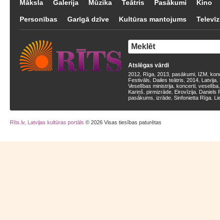
Māksla
Galerija
Mūzika
Teātris
Pasākumi
Kino
Personības
Garīgā dzīve
Kultūras mantojums
Televīz
Atslēgas vārdi
2012
Rīga
2013
pasākumi
IZM
kon
,
,
,
,
,
Festivāls
Dailes teātris
2014
Latvija
,
,
,
,
Veselības ministrija
koncerti
veselība
,
,
Kariņš
pirmizrāde
Eirovīzija
Daniels 
,
,
,
pasākums
izrāde
Sinfonietta Rīga
Li
,
,
,
Rīts.lv, Latvijas kultūras portāls
© 2026 Visas tiesības paturētas