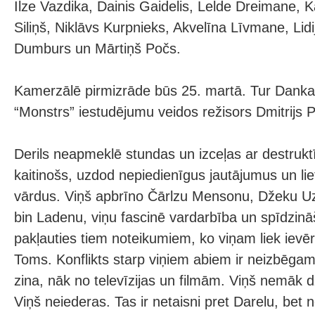
Ilze Vazdika, Dainis Gaidelis, Lelde Dreimane, K
Siliņš, Niklāvs Kurpnieks, Akvelīna Līvmane, Lid
Dumburs un Mārtiņš Počs.
Kamerzālē pirmizrāde būs 25. martā. Tur Dank
“Monstrs” iestudējumu veidos režisors Dmitrijs 
Derils neapmeklē stundas un izceļas ar destruktī
kaitinošs, uzdod nepiedienīgus jautājumus un li
vārdus. Viņš apbrīno Čārlzu Mensonu, Džeku 
bin Ladenu, viņu fascinē vardarbība un spīdzinā
pakļauties tiem noteikumiem, ko viņam liek ievēr
Toms. Konflikts starp viņiem abiem ir neizbēgam
zina, nāk no televīzijas un filmām. Viņš nemāk d
Viņš neiederas. Tas ir netaisni pret Darelu, bet n