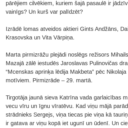
pārējiem cilvēkiem, kuriem šajā pasaulē ir jādzīvo
vainīgs? Un kurš var palīdzēt?
Izrādē lomas atveidos aktieri Gints Andžāns, Da
Krasovska un Vita Vārpiņa.
Marta pirmizrāžu plejādi noslēgs režisors Mihai
Mazajā zālē iestudēs Jaroslavas Pulinovičas dr
“Mcenskas aprinķa lēdija Makbeta” pēc Nikolaja
motīviem. Pirmizrāde – 29. martā.
Tirgotāja jaunā sieva Katrīna vada garlaicības mā
vecu vīru un īgnu vīratēvu. Kad viņu mājā parādā
strādnieks Sergejs, viņa tiecas pie viņa kā tauri
ir gatava ar viņu kopā iet ugunī un ūdenī. Un c