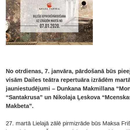
No otrdienas, 7. janvāra, pārdošanā būs piee
visām Dailes teātra repertuāra izrādēm martā.
jauniestudējumi – Dunkana Makmillana “Mon
“Santakrusa” un Nikolaja Ļeskova “Mcenskas
Makbeta”.
27. martā Lielajā zālē pirmizrāde būs Maksa Fri