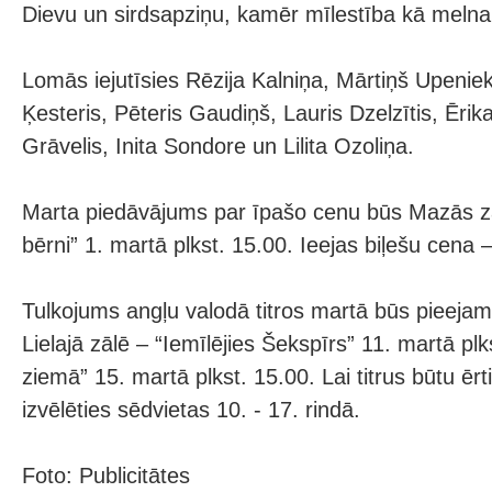
Dievu un sirdsapziņu, kamēr mīlestība kā melna 
Lomās iejutīsies Rēzija Kalniņa, Mārtiņš Upeniek
Ķesteris, Pēteris Gaudiņš, Lauris Dzelzītis, Ērika
Grāvelis, Inita Sondore un Lilita Ozoliņa.
Marta piedāvājums par īpašo cenu būs Mazās zā
bērni” 1. martā plkst. 15.00. Ieejas biļešu cena
Tulkojums angļu valodā titros martā būs pieeja
Lielajā zālē – “Iemīlējies Šekspīrs” 11. martā pl
ziemā” 15. martā plkst. 15.00. Lai titrus būtu ērti
izvēlēties sēdvietas 10. - 17. rindā.
Foto: Publicitātes