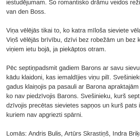
iestudējumam. Šo romantisko drāmu veidos reži
van den Boss.
Viņa vēlējās tikai to, ko katra mīloša sieviete vē
Viņš vēlējās brīvību, dzīvi bez robežām un bez 
viņiem ietu bojā, ja piekāptos otram.
Pēc septiņpadsmit gadiem Barons ar savu sievu
kādu klaidoni, kas iemaldījies viņu pilī. Svešinie
gadus klaiņojis pa pasauli ar Barona apraktajām i
ko nav piedzīvojis Barons. Svešinieku, kurš sep
dzīvojis precētas sievietes sapņos un kurš pats i
kuriem nav apgriezti spārni.
Lomās: Andris Bulis, Artūrs Skrastiņš, Indra Bri