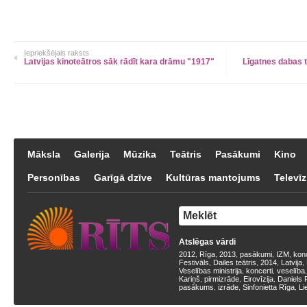
Iepriekšējais raksts
Latvijas kinoteātros sāk rādīt kara drāmu "1917"
Līgatnes dabas t
Māksla
Galerija
Mūzika
Teātris
Pasākumi
Kino
Personības
Garīgā dzīve
Kultūras mantojums
Televīz
Atslēgas vārdi
2012
Rīga
2013
pasākumi
IZM
kon
,
,
,
,
,
Festivāls
Dailes teātris
2014
Latvija
,
,
,
,
Veselības ministrija
koncerti
veselība
,
,
Kariņš
pirmizrāde
Eirovīzija
Daniels 
,
,
,
pasākums
izrāde
Sinfonietta Rīga
Li
,
,
,