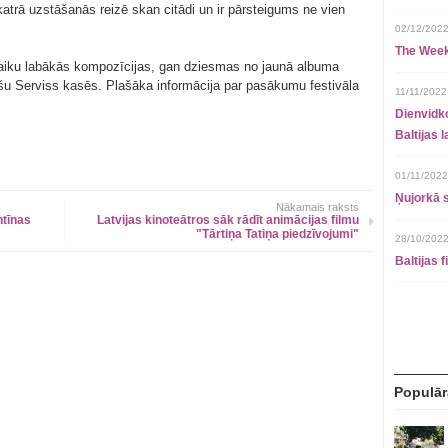
katrā uzstāšanās reizē skan citādi un ir pārsteigums ne vien
02/12/2022
The Week
laiku labākās kompozīcijas, gan dziesmas no jaunā albuma
ļešu Serviss kasēs. Plašāka informācija par pasākumu festivāla
11/11/2022
.
Dienvidko
Baltijas 
01/11/2022
Ņujorkā s
Nākamais raksts
ntīnas
Latvijas kinoteātros sāk rādīt animācijas filmu
"Tārtiņa Tatiņa piedzīvojumi"
28/10/2022
Baltijas 
Populār