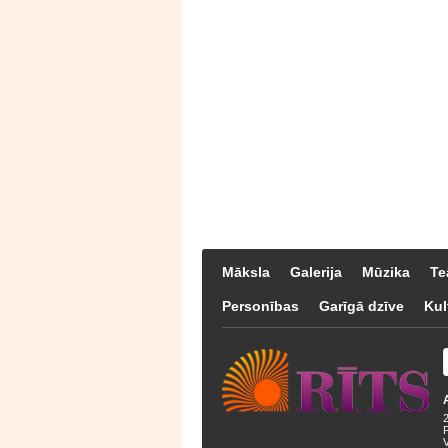
Māksla
Galerija
Mūzika
Te
Personības
Garīgā dzīve
Kul
F
V