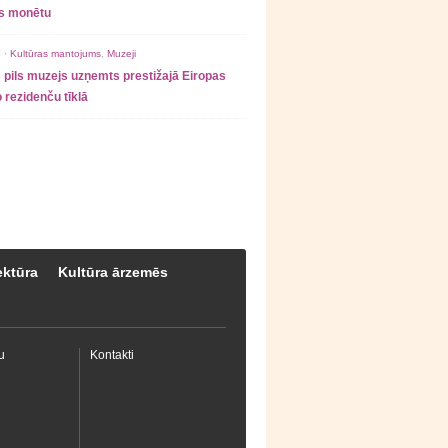
as monētu
 ·
Kultūras mantojums
,
Muzeji
 pils muzejs uzņemts prestižajā Eiropas
 rezidenču tīklā
ektūra
Kultūra ārzemēs
u
Kontakti