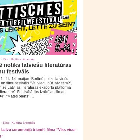
 ·
Kino
,
Kultūra ārzemēs
ē notiks latviešu literatūras
mu festivāls
1. līdz 14. maijam Berlīnē notiks latviešu
 un filmu festivāls “Vai viegli būt latvietim?”,
izē Latvijas literatūras eksporta platforma
iterature”. Festivālā tiks izrādītas filmas
94”, “Mātes piens”,…
 ·
Kino
,
Kultūra ārzemēs
balvu ceremonijā triumfē filma “Viss visur
s”