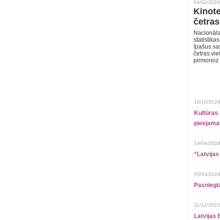
04/02/2026
Kinote
četras
Nacionāla
statistika
īpašus sa
četras vie
pirmoreiz
10/10/2024
Kultūras 
pieejamai
19/04/2024
“Latvijas
05/03/2024
Pasniegt
11/12/2023
Latvijas 