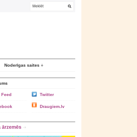
Noderīgas saites
ums
 Feed
Twitter
ebook
Draugiem.lv
a ārzemēs