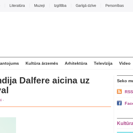
o
Literatūra
Muzeji
Izglītība
Garīgā dzīve
Personības
mantojums
Kultūra ārzemēs
Arhitektūra
Televīzija
Video
ija Dalfere aicina uz
Seko m
val
RSS
i
·
Fac
Kultūr