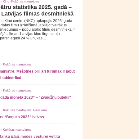
 ·
Kino
,
Kultūras mantojums
ātru statistika 2025. gadā –
 Latvijas filmas desmitniekā
is Kino centrs (NKC) apkopojis 2025. gada
s datus filmu izrādīšanā, atklājot vairākus
sniegumus – populārāko filmu desmitniekā ir
tējās filmas, Latvijas kino tirgus daļa
 pārsniegusi 24 % un, kas…
 ·
Kultūras mantojums
ministre: Mežotnes pilij arī turpmāk ir jābūt
 sabiedrībai
 ·
Kultūras mantojums
 gada monēta 2023” – “Zvaigžņu putekļi”
 ·
Kultūras mantojums
,
Pasākumi
as “Boņuks 2023” balvas
 ·
Kultūras mantojums
Banka izlaiž modes vēsturei veltītu