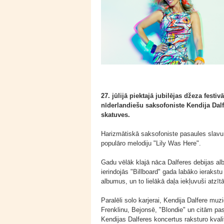
27. jūlijā piektajā jubilējas džeza festi
nīderlandiešu saksofoniste Kendija Dal
skatuves.
Harizmātiskā saksofoniste pasaules slavu 
populāro melodiju "Lily Was Here".
Gadu vēlāk klajā nāca Dalferes debijas a
ierindojās "Billboard" gada labāko ierakstu
albumus, un to lielākā daļa iekļuvuši atz
Paralēli solo karjerai, Kendija Dalfere mu
Frenklinu, Bejonsē, "Blondie" un citām p
Kendijas Dalferes koncertus raksturo kvali