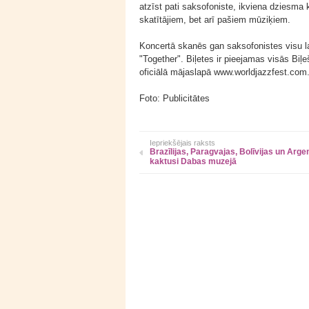
atzīst pati saksofoniste, ikviena dziesma 
skatītājiem, bet arī pašiem mūziķiem.
Koncertā skanēs gan saksofonistes visu 
"Together". Biļetes ir pieejamas visās Bi
oficiālā mājaslapā www.worldjazzfest.com
Foto: Publicitātes
Iepriekšējais raksts
Brazīlijas, Paragvajas, Bolīvijas un Arge
kaktusi Dabas muzejā