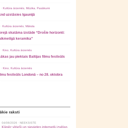
 ·
Kultūra ārzemēs
,
Mūzika
,
Pasākumi
nd uzstāsies Igaunijā
 ·
Kultūra ārzemēs
,
Māksla
rejā skatāma izstāde “Drošie horizonti:
laikmetīgā keramika”
 ·
Kino
,
Kultūra ārzemēs
ākas jau piektais Baltijas filmu festivāls
 ·
Kino
,
Kultūra ārzemēs
filmu festivāls Londonā – no 28. oktobra
ākie raksti
04/08/2026 ·
NEEKSISTE
Kāpēc vīrieši un sievietes internetā izvēlas