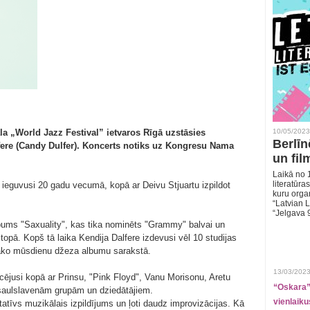
vāla „World Jazz Festival” ietvaros Rīgā uzstāsies
10/05/2023
Berlīn
fere (Candy Dulfer). Koncerts notiks uz Kongresu Nama
un fil
Laikā no 1
literatūras
ieguvusi 20 gadu vecumā, kopā ar Deivu Stjuartu izpildot
kuru organ
“Latvian L
“Jelgava 
lbums "Saxuality", kas tika nominēts "Grammy" balvai un
 topā. Kopš tā laika Kendija Dalfere izdevusi vēl 10 studijas
ītāko mūsdienu džeza albumu sarakstā.
13/03/2023
zicējusi kopā ar Prinsu, "Pink Floyd", Vanu Morisonu, Aretu
“Oskara” 
asaulslavenām grupām un dziedātājiem.
vienlaiku
tatīvs muzikālais izpildījums un ļoti daudz improvizācijas. Kā