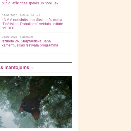
pilnīgi atšķirīgas spēles un hobijus?
04/08/2026 ·
Māksla
,
Muzeji
LNMM norisināsies mākslinieču dueta
“Poētiskais Robotisms” veidota izstāde
“AERO”
05/08/2026 ·
Pasākumi
Izziņota 26. Starptautiskā Baha
kamermūzikas festivāla programma
as mantojums