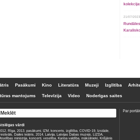
kolekcij
21/07/2023
Rundāles
Karalisko
ātris
Pasākumi
Kino
Literatūra
Muzeji
Izglītība
Arhit
tūras mantojums
Televīzija
Video
Noderīgas saites
Par portāl
Atslēgas vārdi
2012
Rīga
2013
pasākumi
IZM
koncerts
izglītība
COVID-19
Izstāde
,
,
,
,
,
,
,
,
,
estivāls
Dailes teātris
2014
Latvija
Latvijas Dabas muzejs
LIZDA
,
,
,
,
,
,
eselības ministrija
koncerti
veselība
Kariņa valdība
mākslinieki
Krišjānis
,
,
,
,
,