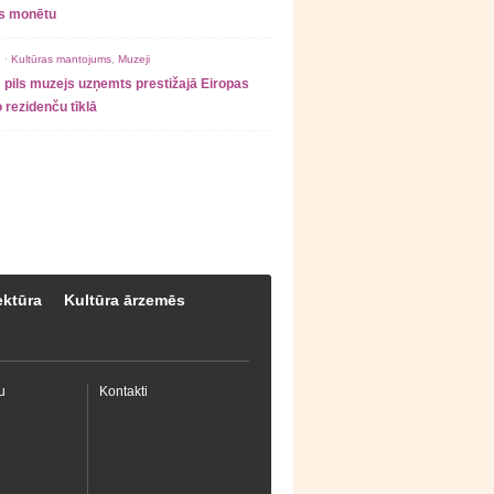
as monētu
 ·
Kultūras mantojums
,
Muzeji
 pils muzejs uzņemts prestižajā Eiropas
 rezidenču tīklā
ektūra
Kultūra ārzemēs
u
Kontakti