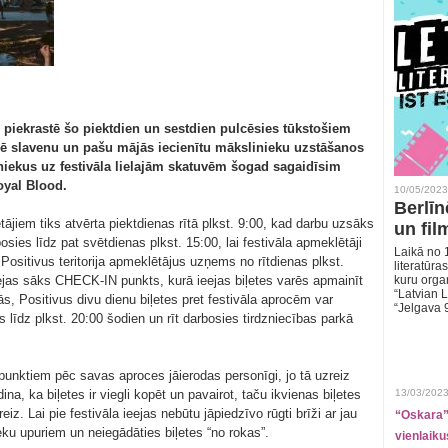
s piekrastē šo piektdien un sestdien pulcēsies tūkstošiem
ulē slavenu un pašu mājās iecienītu mākslinieku uzstāšanos
iniekus uz festivāla lielajām skatuvēm šogad sagaidīsim
oyal Blood.
10/05/2023
Berlīn
tājiem tiks atvērta piektdienas rītā plkst. 9:00, kad darbu uzsāks
un fil
bosies līdz pat svētdienas plkst. 15:00, lai festivāla apmeklētāji
Laikā no 1
 Positivus teritorija apmeklētājus uzņems no rītdienas plkst.
literatūras
eejas sāks CHECK-IN punkts, kurā ieejas biļetes varēs apmainīt
kuru organ
“Latvian L
s, Positivus divu dienu biļetes pret festivāla aprocēm var
“Jelgava 
līdz plkst. 20:00 šodien un rīt darbosies tirdzniecības parkā
unktiem pēc savas aproces jāierodas personīgi, jo tā uzreiz
dina, ka biļetes ir viegli kopēt un pavairot, taču ikvienas biļetes
13/03/2023
eiz. Lai pie festivāla ieejas nebūtu jāpiedzīvo rūgti brīži ar jau
“Oskara” 
ieku upuriem un neiegādāties biļetes “no rokas”.
vienlaiku