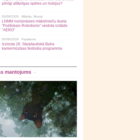
pilnīgi atšķirīgas spēles un hobijus?
04/08/2026 ·
Māksla
,
Muzeji
LNMM norisināsies mākslinieču dueta
“Poētiskais Robotisms” veidota izstāde
“AERO”
05/08/2026 ·
Pasākumi
Izziņota 26. Starptautiskā Baha
kamermūzikas festivāla programma
as mantojums