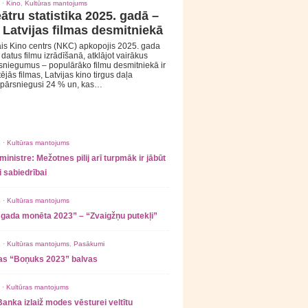
 ·
Kino
,
Kultūras mantojums
ātru statistika 2025. gadā –
 Latvijas filmas desmitniekā
is Kino centrs (NKC) apkopojis 2025. gada
s datus filmu izrādīšanā, atklājot vairākus
sniegumus – populārāko filmu desmitniekā ir
tējās filmas, Latvijas kino tirgus daļa
 pārsniegusi 24 % un, kas…
 ·
Kultūras mantojums
ministre: Mežotnes pilij arī turpmāk ir jābūt
 sabiedrībai
 ·
Kultūras mantojums
 gada monēta 2023” – “Zvaigžņu putekļi”
 ·
Kultūras mantojums
,
Pasākumi
as “Boņuks 2023” balvas
 ·
Kultūras mantojums
Banka izlaiž modes vēsturei veltītu