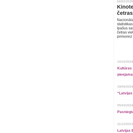
04/02/2026
Kinote
četras
Nacionāla
statistika
īpašus sa
četras vie
pirmoreiz
10/10/2024
Kultūras 
pieejamai
19/04/2024
“Latvijas
05/03/2024
Pasniegt
11/12/2023
Latvijas 