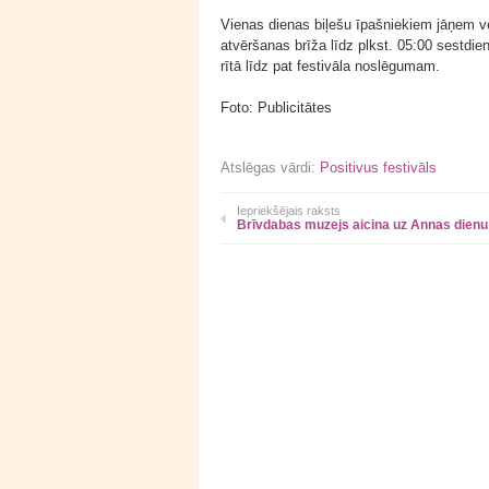
Vienas dienas biļešu īpašniekiem jāņem vērā
atvēršanas brīža līdz plkst. 05:00 sestdie
rītā līdz pat festivāla noslēgumam.
Foto: Publicitātes
Atslēgas vārdi:
Positivus festivāls
Iepriekšējais raksts
Brīvdabas muzejs aicina uz Annas dien