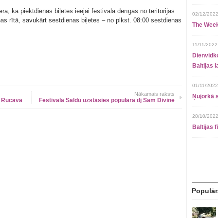
, ka piektdienas biļetes ieejai festivālā derīgas no teritorijas
02/12/2022
nas rītā, savukārt sestdienas biļetes – no plkst. 08:00 sestdienas
The Week
11/11/2022
Dienvidko
Baltijas 
01/11/2022
Nākamais raksts
Ņujorkā s
u Rucavā
Festivālā Saldū uzstāsies populārā dj Sam Divine
28/10/2022
Baltijas 
Populār