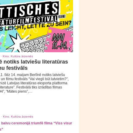
 ·
Kino
,
Kultūra ārzemēs
ē notiks latviešu literatūras
mu festivāls
1. līdz 14. maijam Berlīnē notiks latviešu
 un filmu festivāls “Vai viegli būt latvietim?”,
izē Latvijas literatūras eksporta platforma
iterature”. Festivālā tiks izrādītas filmas
94”, “Mātes piens”,…
 ·
Kino
,
Kultūra ārzemēs
balvu ceremonijā triumfē filma “Viss visur
s”