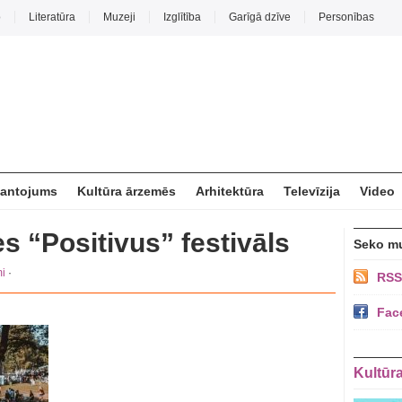
o
Literatūra
Muzeji
Izglītība
Garīgā dzīve
Personības
mantojums
Kultūra ārzemēs
Arhitektūra
Televīzija
Video
s “Positivus” festivāls
Seko m
i
·
RSS
Fac
Kultūr