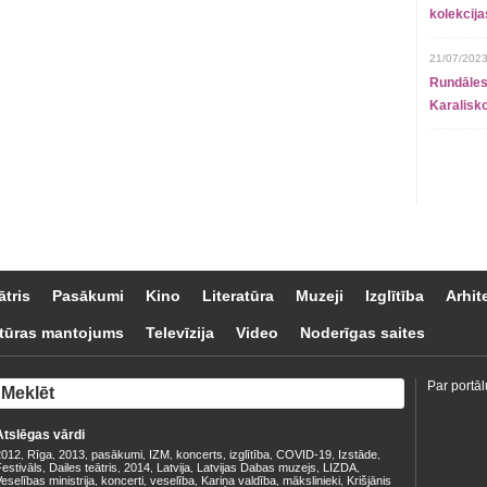
kolekcij
21/07/2023
Rundāles
Karalisko
ātris
Pasākumi
Kino
Literatūra
Muzeji
Izglītība
Arhit
tūras mantojums
Televīzija
Video
Noderīgas saites
Par portāl
Atslēgas vārdi
2012
Rīga
2013
pasākumi
IZM
koncerts
izglītība
COVID-19
Izstāde
,
,
,
,
,
,
,
,
,
estivāls
Dailes teātris
2014
Latvija
Latvijas Dabas muzejs
LIZDA
,
,
,
,
,
,
eselības ministrija
koncerti
veselība
Kariņa valdība
mākslinieki
Krišjānis
,
,
,
,
,