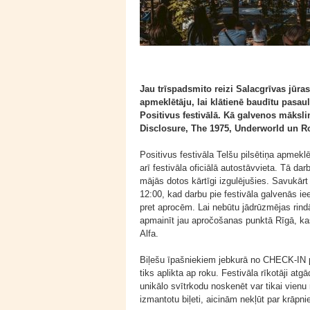
Jau trīspadsmito reizi Salacgrīvas jūra
apmeklētāju, lai klātienē baudītu pasa
Positivus festivālā. Kā galvenos māksl
Disclosure, The 1975, Underworld un R
Positivus festivāla Telšu pilsētiņa apmeklē
arī festivāla oficiālā autostāvvieta. Tā dar
mājās dotos kārtīgi izgulējušies. Savukārt
12:00, kad darbu pie festivāla galvenās i
pret aprocēm. Lai nebūtu jādrūzmējas rindā
apmainīt jau apročošanas punktā Rīgā, kas 
Alfa.
Biļešu īpašniekiem jebkurā no CHECK-IN p
tiks aplikta ap roku. Festivāla rīkotāji atgā
unikālo svītrkodu noskenēt var tikai vienu r
izmantotu biļeti, aicinām nekļūt par krāpn