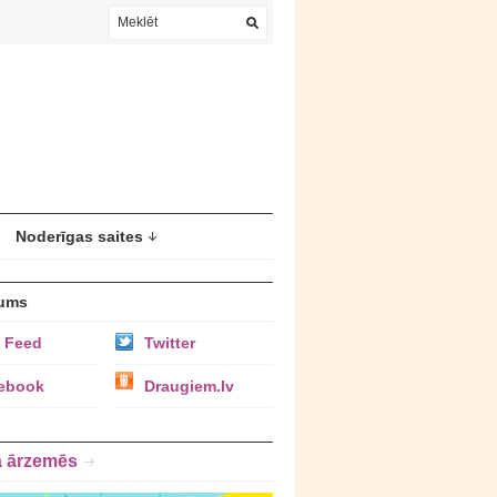
Noderīgas saites
ums
 Feed
Twitter
ebook
Draugiem.lv
a ārzemēs