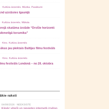
 ·
Kultūra ārzemēs
,
Mūzika
,
Pasākumi
nd uzstāsies Igaunijā
 ·
Kultūra ārzemēs
,
Māksla
rejā skatāma izstāde “Drošie horizonti:
laikmetīgā keramika”
 ·
Kino
,
Kultūra ārzemēs
ākas jau piektais Baltijas filmu festivāls
 ·
Kino
,
Kultūra ārzemēs
filmu festivāls Londonā – no 28. oktobra
ākie raksti
04/08/2026 ·
NEEKSISTE
Kāpēc vīrieši un sievietes internetā izvēlas