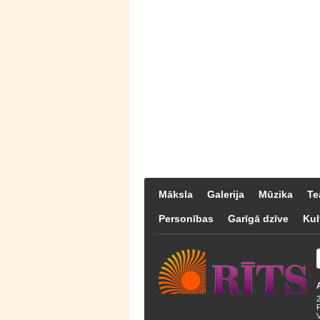
Māksla
Galerija
Mūzika
Te
Personības
Garīgā dzīve
Kul
F
V