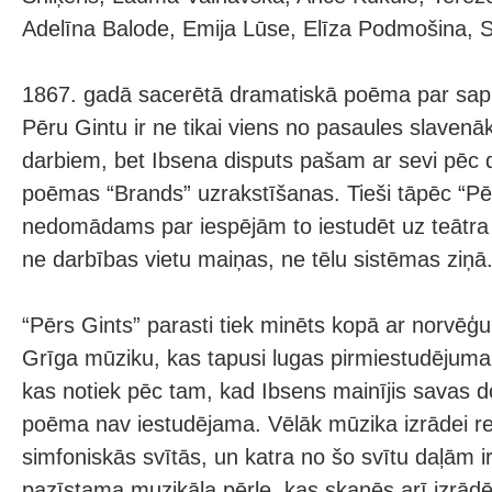
Adelīna Balode, Emija Lūse, Elīza Podmošina, 
1867. gadā sacerētā dramatiskā poēma par sapņ
Pēru Gintu ir ne tikai viens no pasaules slavenā
darbiem, bet Ibsena disputs pašam ar sevi pēc
poēmas “Brands” uzrakstīšanas. Tieši tāpēc “Pēr
nedomādams par iespējām to iestudēt uz teātra
ne darbības vietu maiņas, ne tēlu sistēmas ziņā
“Pērs Gints” parasti tiek minēts kopā ar norvē
Grīga mūziku, kas tapusi lugas pirmiestudējum
kas notiek pēc tam, kad Ibsens mainījis savas 
poēma nav iestudējama. Vēlāk mūzika izrādei r
simfoniskās svītās, un katra no šo svītu daļām ir 
pazīstama muzikāla pērle, kas skanēs arī izrādē