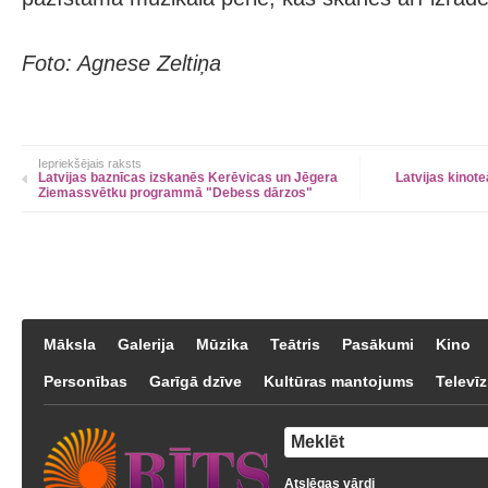
Foto: Agnese Zeltiņa
Iepriekšējais raksts
Latvijas baznīcas izskanēs Kerēvicas un Jēgera
Latvijas kinote
Ziemassvētku programmā "Debess dārzos"
Māksla
Galerija
Mūzika
Teātris
Pasākumi
Kino
Personības
Garīgā dzīve
Kultūras mantojums
Televīz
Atslēgas vārdi