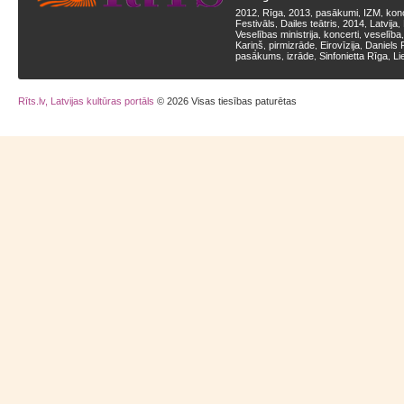
2012
Rīga
2013
pasākumi
IZM
kon
,
,
,
,
,
Festivāls
Dailes teātris
2014
Latvija
,
,
,
,
Veselības ministrija
koncerti
veselība
,
,
Kariņš
pirmizrāde
Eirovīzija
Daniels 
,
,
,
pasākums
izrāde
Sinfonietta Rīga
Li
,
,
,
Rīts.lv, Latvijas kultūras portāls
© 2026 Visas tiesības paturētas