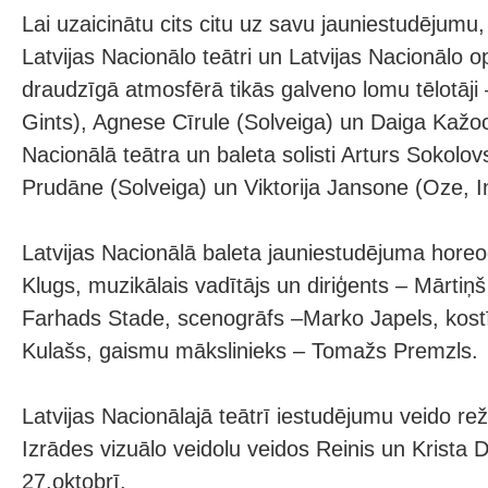
Lai uzaicinātu cits citu uz savu jauniestudējumu,
Latvijas Nacionālo teātri un Latvijas Nacionālo 
draudzīgā atmosfērā tikās galveno lomu tēlotāji
Gints), Agnese Cīrule (Solveiga) un Daiga Kažo
Nacionālā teātra un baleta solisti Arturs Sokolov
Prudāne (Solveiga) un Viktorija Jansone (Oze, I
Latvijas Nacionālā baleta jauniestudējuma horeo
Klugs, muzikālais vadītājs un diriģents – Mārtiņš
Farhads Stade, scenogrāfs –Marko Japels, kost
Kulašs, gaismu mākslinieks – Tomažs Premzls.
Latvijas Nacionālajā teātrī iestudējumu veido rež
Izrādes vizuālo veidolu veidos Reinis un Krista 
27.oktobrī.