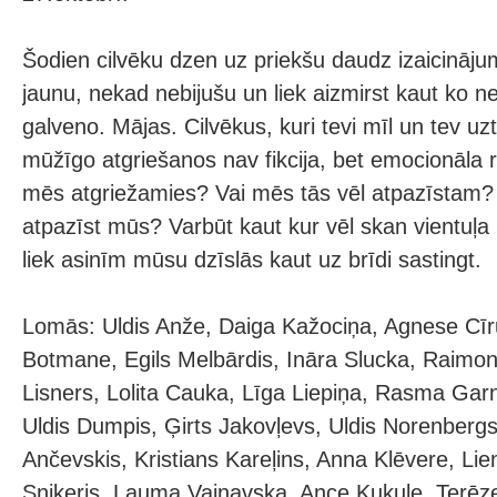
Šodien cilvēku dzen uz priekšu daudz izaicināju
jaunu, nekad nebijušu un liek aizmirst kaut ko ne
galveno. Mājas. Cilvēkus, kuri tevi mīl un tev uz
mūžīgo atgriešanos nav fikcija, bet emocionāla 
mēs atgriežamies? Vai mēs tās vēl atpazīstam? 
atpazīst mūs? Varbūt kaut kur vēl skan vientuļa
liek asinīm mūsu dzīslās kaut uz brīdi sastingt.
Lomās: Uldis Anže, Daiga Kažociņa, Agnese Cīr
Botmane, Egils Melbārdis, Ināra Slucka, Raimon
Lisners, Lolita Cauka, Līga Liepiņa, Rasma Garn
Uldis Dumpis, Ģirts Jakovļevs, Uldis Norenbergs
Ančevskis, Kristians Kareļins, Anna Klēvere, Lie
Sniķeris, Lauma Vainavska, Ance Kukule, Terēz