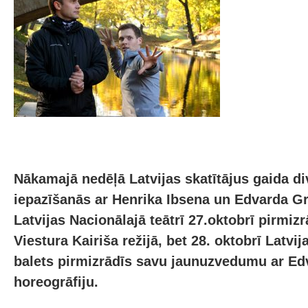
Nākamajā nedēļā Latvijas skatītājus gaida d
iepazīšanās ar Henrika Ibsena un Edvarda Gr
Latvijas Nacionālajā teātrī 27.oktobrī pirmi
Viestura Kairiša režijā, bet 28. oktobrī Latvi
balets pirmizrādīs savu jaunuzvedumu ar Ed
horeogrāfiju.