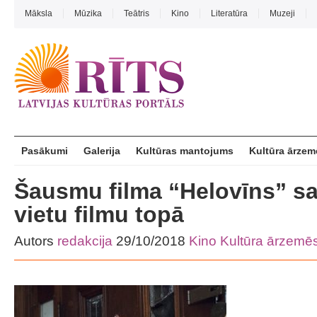
Māksla
Mūzika
Teātris
Kino
Literatūra
Muzeji
Pasākumi
Galerija
Kultūras mantojums
Kultūra ārzem
Šausmu filma “Helovīns” s
vietu filmu topā
Autors
redakcija
29/10/2018
Kino
Kultūra ārzemē