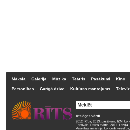
Māksla
Galerija
Mūzika
Teātris
Pasākumi
Kino
Personības
Garīgā dzīve
Kultūras mantojums
Televīz
Atslēgas vārdi
2012
Rīga
2013
pasākumi
IZM
kon
,
,
,
,
,
Festivāls
Dailes teātris
2014
Latvija
,
,
,
,
Veselības ministrija
koncerti
veselība
,
,