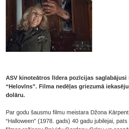
ASV kinoteātros līdera pozīcijas saglabājus
“Helovīns”. Filma nedēļas griezumā iekasēju
dolāru.
Par godu šausmu filmu meistara Džona Kārpente
“Halloween” (1978. gads) 40 gadu jubilejai, pats