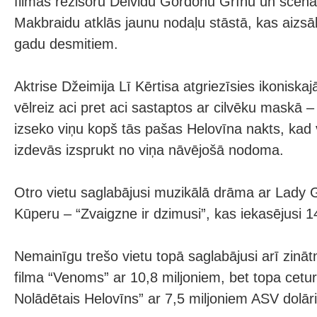
filmas režisoru Deividu Gordonu Grīnu un scenār
Makbraidu atklās jaunu nodaļu stāstā, kas aizs
gadu desmitiem.
Aktrise Džeimija Lī Kērtisa atgriezīsies ikoniskajā
vēlreiz aci pret aci sastaptos ar cilvēku maskā 
izseko viņu kopš tās pašas Helovīna nakts, kad 
izdevās izsprukt no viņa nāvējošā nodoma.
Otro vietu saglabājusi muzikālā drāma ar Lady 
Kūperu – “Zvaigzne ir dzimusi”, kas iekasējusi 1
Nemainīgu trešo vietu topā saglabājusi arī zināt
filma “Venoms” ar 10,8 miljoniem, bet topa cetur
Nolādētais Helovīns” ar 7,5 miljoniem ASV dolār