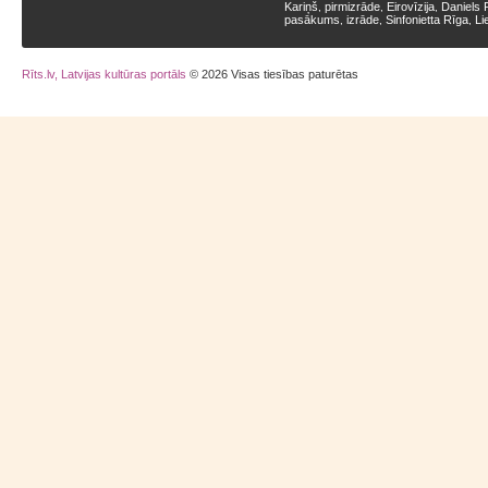
Kariņš
pirmizrāde
Eirovīzija
Daniels 
,
,
,
pasākums
izrāde
Sinfonietta Rīga
Li
,
,
,
Rīts.lv, Latvijas kultūras portāls
© 2026 Visas tiesības paturētas