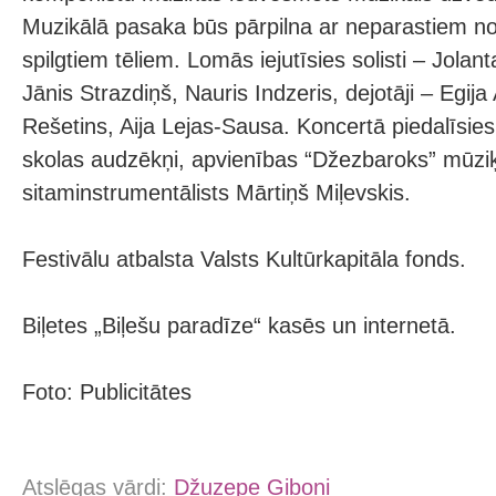
Muzikālā pasaka būs pārpilna ar neparastiem n
spilgtiem tēliem. Lomās iejutīsies solisti – Jolant
Jānis Strazdiņš, Nauris Indzeris, dejotāji – Egija
Rešetins, Aija Lejas-Sausa. Koncertā piedalīsies
skolas audzēkņi, apvienības “Džezbaroks” mūziķ
sitaminstrumentālists Mārtiņš Miļevskis.
Festivālu atbalsta Valsts Kultūrkapitāla fonds.
Biļetes „Biļešu paradīze“ kasēs un internetā.
Foto: Publicitātes
Atslēgas vārdi:
Džuzepe Giboni