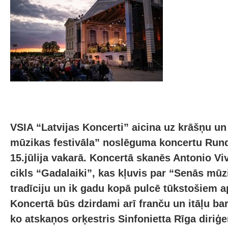
VSIA “Latvijas Koncerti” aicina uz krāšņu u
mūzikas festivāla” noslēguma koncertu Rund
15.jūlija vakarā. Koncertā skanēs Antonio Viv
cikls “Gadalaiki”, kas kļuvis par “Senās mūz
tradīciju un ik gadu kopā pulcē tūkstošiem a
Koncertā būs dzirdami arī franču un itāļu ba
ko atskaņos orķestris Sinfonietta Rīga diri