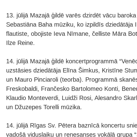
13. jūlijā Mazajā ģildē varēs dzirdēt vācu barok
Sebastiāna Baha mūziku, ko izpildīs dziedātāja 
flautiste, obojiste Ieva Nīmane, čelliste Māra B
Ilze Reine.
14. jūlijā Mazajā ģildē koncertprogrammā “Venēc
uzstāsies dziedātāja Elīna Šimkus, Kristīne Stu
un Mauro Pinciaroli (teorba). Programmā skanē
Freskobaldi, Frančesko Bartolomeo Konti, Bene
Klaudio Monteverdi, Luidži Rosi, Alesandro Skarl
un Džuzepes Torelli mūzika.
14. jūlijā Rīgas Sv. Pētera baznīcā koncertu snie
vadošā viduslaiku un renesanses vokālā grupa 