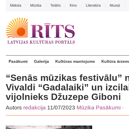
Māksla
Mūzika
Teātris
Kino
Literatūra
Muzeji
Pasākumi
Galerija
Kultūras mantojums
Kultūra ārzem
“Senās mūzikas festivālu” 
Vivaldi “Gadalaiki” un izcila
vijolnieks Džuzepe Giboni
Autors
redakcija
11/07/2023
Mūzika
Pasākumi
·