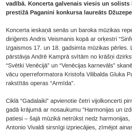
vadībā. Koncerta galvenais viesis un solists b
prestižā Paganini konkursa laureāts Džuzepe
Koncerta ieskaņā senās un baroka mūzikas reper
diriģents Andris Veismanis kopā ar orķestri “Sinf
izgaismos 17. un 18. gadsimta mūzikas pērles. 
pārstāvja Andrē Kamprā svītām no krāšņi dzirk
“Svētki Venēcijā” un “Venēcijas karnevāls” skan
vācu operreformatora Kristofa Vilibalda Gluka Pa
rakstītās operas “Armīda”.
Ciklā “Gadalaiki” apvienotie četri vijolkoncerti pi
gadā krājumā ar nosaukumu “Harmonijas un iz
patiesi – šajā mūzikā netrūkst nedz harmonijas,
Antonio Vivaldi sirsnīgi izpriecājies, zīmējot ain