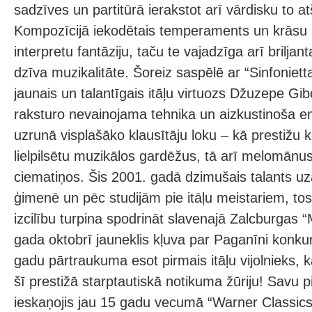
sadzīves un partitūrā ierakstot arī vārdisku to at
Kompozīcijā iekodētais temperaments un krāsu 
interpretu fantāziju, taču te vajadzīga arī briljan
dzīva muzikalitāte. Šoreiz saspēlē ar “Sinfoniett
jaunais un talantīgais itāļu virtuozs Džuzepe Gibo
raksturo nevainojama tehnika un aizkustinoša em
uzrunā visplašāko klausītāju loku – kā prestižu 
lielpilsētu muzikālos gardēžus, tā arī melomānus n
ciematiņos. Šis 2001. gadā dzimušais talants u
ģimenē un pēc studijām pie itāļu meistariem, tos
izcilību turpina spodrināt slavenajā Zalcburgas
gada oktobrī jauneklis kļuva par Paganīni konku
gadu pārtraukuma esot pirmais itāļu vijolnieks, k
šī prestižā starptautiskā notikuma žūriju! Savu
ieskaņojis jau 15 gadu vecumā “Warner Classic