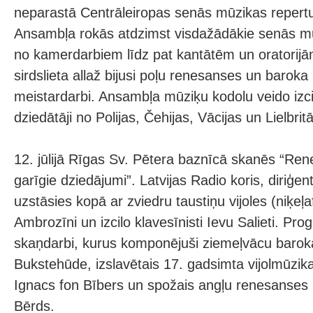
neparastā Centrāleiropas senās mūzikas repertu
Ansambļa rokās atdzimst visdažādākie senās mū
no kamerdarbiem līdz pat kantātēm un oratorij
sirdslieta allaž bijusi poļu renesanses un barok
meistardarbi. Ansambļa mūziķu kodolu veido izcil
dziedātāji no Polijas, Čehijas, Vācijas un Lielbritā
12. jūlijā Rīgas Sv. Pētera baznīcā skanēs “Re
garīgie dziedājumi”. Latvijas Radio koris, diriģe
uzstāsies kopā ar zviedru taustiņu vijoles (niķeļ
Ambrozīni un izcilo klavesīnisti Ievu Salieti. P
skaņdarbi, kurus komponējuši ziemeļvācu baroka 
Bukstehūde, izslavētais 17. gadsimta vijolmūzik
Ignacs fon Bībers un spožais angļu renesanses
Bērds.