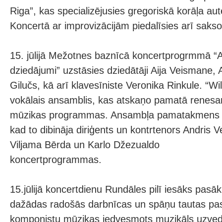
Riga”, kas specializējusies gregoriskā korāļa au
Koncertā ar improvizācijām piedalīsies arī sakso
15. jūlijā Mežotnes baznīcā koncertprogrmmā “
dziedājumi” uzstāsies dziedātāji Aija Veismane, 
Gilučs, kā arī klavesīniste Veronika Rinkule. “Wi
vokālais ansamblis, kas atskaņo pamatā renesa
mūzikas programmas. Ansambļa pamatakmens li
kad to dibināja diriģents un kontrtenors Andris V
Viljama Bērda un Karlo Džezualdo
koncertprogrammas.
15.jūlijā koncertdienu Rundāles pilī iesāks pas
dažādas radošās darbnīcas un spāņu tautas pa
komponistu mūzikas iedvesmots muzikāls uzvedu