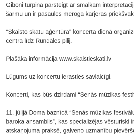
Giboni turpina pārsteigt ar smalkām interpretāc
šarmu un ir pasaules mēroga karjeras priekšvak
“Skaisto skatu aģentūra” koncerta dienā organi
centra līdz Rundāles pilij.
Plašāka informācija www.skaistieskati.lv
Lūgums uz koncertu ierasties savlaicīgi.
Koncerti, kas būs dzirdami “Senās mūzikas festiv
11. jūlijā Doma baznīcā “Senās mūzikas festivālu
baroka ansamblis”, kas specializējas vēsturiski 
atskaņojuma praksē, galveno uzmanību pievēr