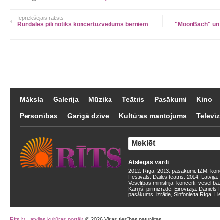
Iepriekšējais raksts
Rundāles pilī notiks koncertuzvedums bērniem
"MoonBach" un 
Māksla
Galerija
Mūzika
Teātris
Pasākumi
Kino
Personības
Garīgā dzīve
Kultūras mantojums
Televīz
Atslēgas vārdi
2012
Rīga
2013
pasākumi
IZM
kon
,
,
,
,
,
Festivāls
Dailes teātris
2014
Latvija
,
,
,
,
Veselības ministrija
koncerti
veselība
,
,
Kariņš
pirmizrāde
Eirovīzija
Daniels 
,
,
,
pasākums
izrāde
Sinfonietta Rīga
Li
,
,
,
Rīts.lv, Latvijas kultūras portāls
© 2026 Visas tiesības paturētas