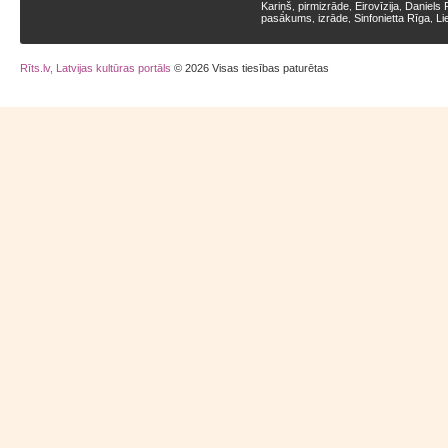
Kariņš
pirmizrāde
Eirovīzija
Daniels 
,
,
,
pasākums
izrāde
Sinfonietta Rīga
Li
,
,
,
Rīts.lv, Latvijas kultūras portāls
© 2026 Visas tiesības paturētas