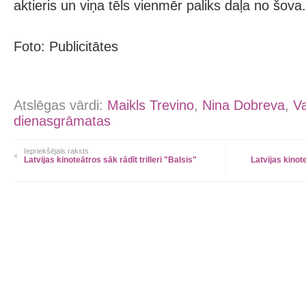
aktieris un viņa tēls vienmēr paliks daļa no šova.
Foto: Publicitātes
Atslēgas vārdi:
Maikls Trevino
,
Nina Dobreva
,
V
dienasgrāmatas
Iepriekšējais raksts
Latvijas kinoteātros sāk rādīt trilleri "Balsis"
Latvijas kinot