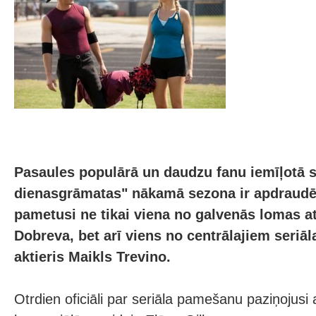
Pasaules populārā un daudzu fanu iemīļotā s
dienasgrāmatas" nākamā sezona ir
apdraudēt
pametusi ne tikai viena no galvenās lomas a
Dobreva, bet arī viens no centrālajiem seriāl
aktieris Maikls Trevino.
Otrdien oficiāli par seriāla pamešanu paziņojusi