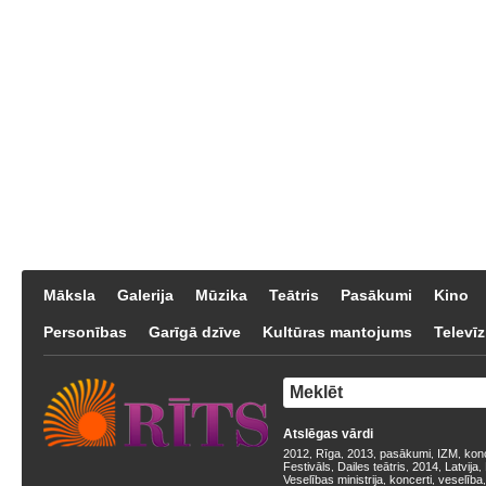
Māksla
Galerija
Mūzika
Teātris
Pasākumi
Kino
Personības
Garīgā dzīve
Kultūras mantojums
Televīz
Atslēgas vārdi
2012
Rīga
2013
pasākumi
IZM
kon
,
,
,
,
,
Festivāls
Dailes teātris
2014
Latvija
,
,
,
,
Veselības ministrija
koncerti
veselība
,
,