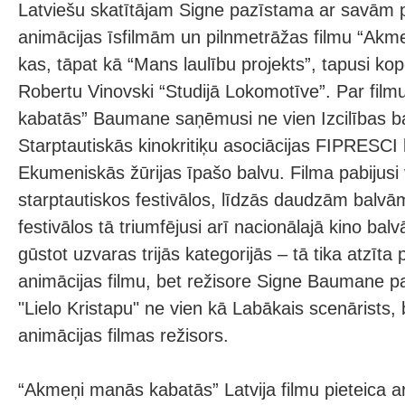
Latviešu skatītājam Signe pazīstama ar savām 
animācijas īsfilmām un pilnmetrāžas filmu “Akm
kas, tāpat kā “Mans laulību projekts”, tapusi k
Robertu Vinovski “Studijā Lokomotīve”. Par fil
kabatās” Baumane saņēmusi ne vien Izcilības bal
Starptautiskās kinokritiķu asociācijas FIPRESCI
Ekumeniskās žūrijas īpašo balvu. Filma pabijusi
starptautiskos festivālos, līdzās daudzām balvā
festivālos tā triumfējusi arī nacionālajā kino balv
gūstot uzvaras trijās kategorijās – tā tika atzīt
animācijas filmu, bet režisore Signe Baumane 
"Lielo Kristapu" ne vien kā Labākais scenārists,
animācijas filmas režisors.
“Akmeņi manās kabatās” Latvija filmu pieteica a