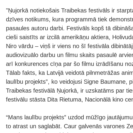
"Ņujorkā notiekošais Traibekas festivāls ir starp
dzīves notikums, kura programmā tiek demonstrēt
pasaules autoru darbi. Festivāls kopš tā dibinā
cieši saistīts ar izcilā amerikāņu aktiera, Holivu
Niro vārdu – viņš ir viens no šī festivāla dibināt
audiovizuālo darbu un filmu skaits pasaulē arvien 
arī konkurences cīņa par šo filmu izrādīšanu no
Tālab fakts, ka Latvijā veidotā pilnmetrāžas ani
laulību projekts”, ko veidojusi Signe Baumane, p
Traibekas festivālā Ņujorkā, ir uzskatāms par ti
festivālu stāsta Dita Rietuma, Nacionālā kino cen
“Mans laulību projekts” uzdod mūžīgo jautājumu 
to atrast un saglabāt. Caur galvenās varones Ze