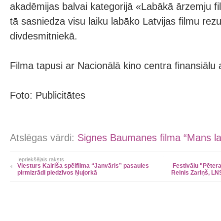
akadēmijas balvai kategorijā «Labākā ārzemju f
tā sasniedza visu laiku labāko Latvijas filmu rez
divdesmitniekā.
Filma tapusi ar Nacionālā kino centra finansiālu 
Foto: Publicitātes
Atslēgas vārdi:
Signes Baumanes filma “Mans lau
Iepriekšējais raksts
Viesturs Kairiša spēlfilma “Janvāris” pasaules
Festivālu "Pētera
pirmizrādi piedzīvos Ņujorkā
Reinis Zariņš, L