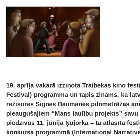
19. aprīļa vakarā izziņota Traibekas kino fest
Festival) programma un tapis zināms, ka lat
režisores Signes Baumanes pilnmetrāžas ani
pieaugušajiem “Mans laulību projekts” savu 
piedzīvos 11. jūnijā Ņujorkā – tā atlasīta festi
konkursa programmā (International Narrative