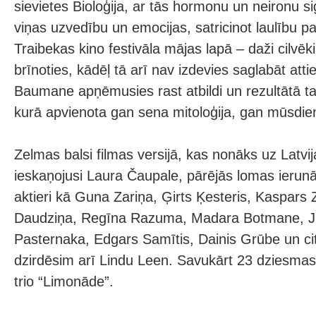
sievietes Bioloģija, ar tās hormonu un neironu s
viņas uzvedību un emocijas, satricinot laulību p
Traibekas kino festivāla mājas lapā – daži cilvēk
brīnoties, kādēļ tā arī nav izdevies saglabāt atti
Baumane apņēmusies rast atbildi un rezultātā ta
kurā apvienota gan sena mitoloģija, gan mūsdien
Zelmas balsi filmas versijā, kas nonāks uz Latvi
ieskaņojusi Laura Čaupale, pārējās lomas ierunā
aktieri kā Guna Zariņa, Ģirts Ķesteris, Kaspars 
Daudziņa, Regīna Razuma, Madara Botmane, Jur
Pasternaka, Edgars Samītis, Dainis Grūbe un ci
dzirdēsim arī Lindu Leen. Savukārt 23 dziesmas
trio “Limonāde”.