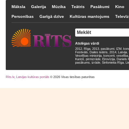
Māksla
Galerija
Mūzika
Teātris
Pasākumi
Kino
Personības
Garīgā dzīve
Kultūras mantojums
Televīz
Atslēgas vārdi
2012
Rīga
2013
pasākumi
IZM
kon
,
,
,
,
,
Festivāls
Dailes teātris
2014
Latvija
,
,
,
,
Veselības ministrija
koncerti
veselība
,
,
Kariņš
pirmizrāde
Eirovīzija
Daniels 
,
,
,
pasākums
izrāde
Sinfonietta Rīga
Li
,
,
,
Rīts.lv, Latvijas kultūras portāls
© 2026 Visas tiesības paturētas