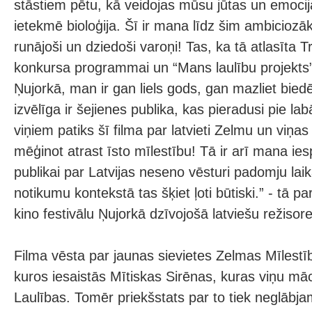
stāstiem pētu, kā veidojas mūsu jūtas un emocij
ietekmē bioloģija. Šī ir mana līdz šim ambiciozāk
runājoši un dziedoši varoņi! Tas, ka tā atlasīta T
konkursa programmai un “Mans laulību projekts”
Ņujorkā, man ir gan liels gods, gan mazliet biedējo
izvēlīga ir šejienes publika, kas pieradusi pie la
viņiem patiks šī filma par latvieti Zelmu un viņas
mēģinot atrast īsto mīlestību! Tā ir arī mana ies
publikai par Latvijas neseno vēsturi padomju laik
notikumu kontekstā tas šķiet ļoti būtiski.” - tā p
kino festivālu Ņujorkā dzīvojošā latviešu režis
Filma vēsta par jaunas sievietes Zelmas Mīlest
kuros iesaistās Mītiskas Sirēnas, kuras viņu māc
Laulības. Tomēr priekšstats par to tiek neglābja