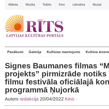
Māksla
Mūzika
Teātris
Kino
Literatūra
Muzeji
Pasākumi
Galerija
Kultūras mantojums
Kultūra ārzem
Signes Baumanes filmas “M
projekts” pirmizrāde notiks
filmu festivāla oficiālajā k
programmā Ņujorkā
Autors
redakcija
20/04/2022
Kino
·