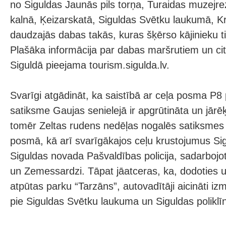
no Siguldas Jaunās pils torņa, Turaidas muzejr
kalnā, Ķeizarskatā, Siguldas Svētku laukumā, K
daudzajās dabas takās, kuras šķērso kājinieku til
Plašāka informācija par dabas maršrutiem un ci
Siguldā pieejama tourism.sigulda.lv.
Svarīgi atgādināt, ka saistībā ar ceļa posma P
satiksme Gaujas senielejā ir apgrūtināta un jārēķ
tomēr Zeltas rudens nedēļas nogalēs satiksmes
posmā, kā arī svarīgākajos ceļu krustojumus Sig
Siguldas novada Pašvaldības policija, sadarbojoti
un Zemessardzi. Tāpat jāatceras, ka, dodoties 
atpūtas parku “Tarzāns”, autovadītāji aicināti i
pie Siguldas Svētku laukuma un Siguldas poliklīn