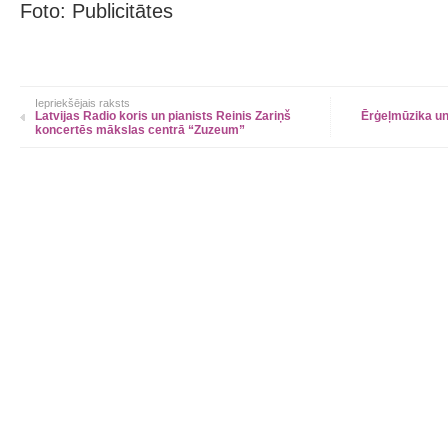
Foto: Publicitātes
Iepriekšējais raksts
Latvijas Radio koris un pianists Reinis Zariņš
Ērģeļmūzika un
koncertēs mākslas centrā “Zuzeum”