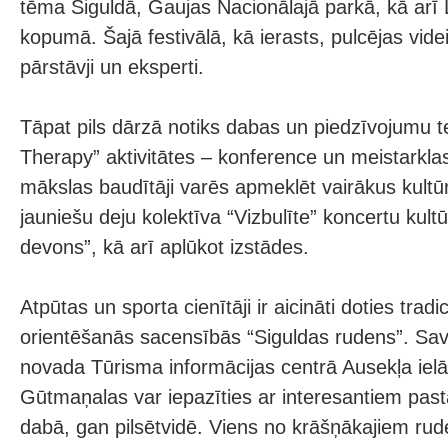
tēma Siguldā, Gaujas Nacionālajā parkā, kā arī 
kopumā. Šajā festivālā, kā ierasts, pulcējas vide
pārstāvji un eksperti.
Tāpat pils dārzā notiks dabas un piedzīvojumu t
Therapy” aktivitātes – konference un meistarkla
mākslas baudītāji varēs apmeklēt vairākus kul
jauniešu deju kolektīva “Vizbulīte” koncertu kult
devons”, kā arī aplūkot izstādes.
Atpūtas un sporta cienītāji ir aicināti doties tradi
orientēšanās sacensībās “Siguldas rudens”. Sav
novada Tūrisma informācijas centrā Ausekļa ielā 
Gūtmaņalas var iepazīties ar interesantiem pas
dabā, gan pilsētvidē. Viens no krāšņākajiem ru