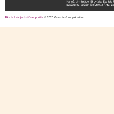
Kariņš
pirmizrāde
Eirovīzija
Daniels 
,
,
,
pasākums
izrāde
Sinfonietta Rīga
Li
,
,
,
Rīts.lv, Latvijas kultūras portāls
© 2026 Visas tiesības paturētas