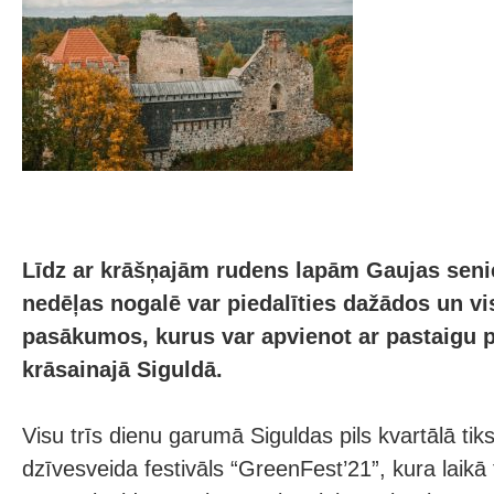
Līdz ar krāšņajām rudens lapām Gaujas senie
nedēļas nogalē var piedalīties dažādos un vi
pasākumos, kurus var apvienot ar pastaigu 
krāsainajā Siguldā.
Visu trīs dienu garumā Siguldas pils kvartālā tiks
dzīvesveida festivāls “GreenFest’21”, kura laikā 