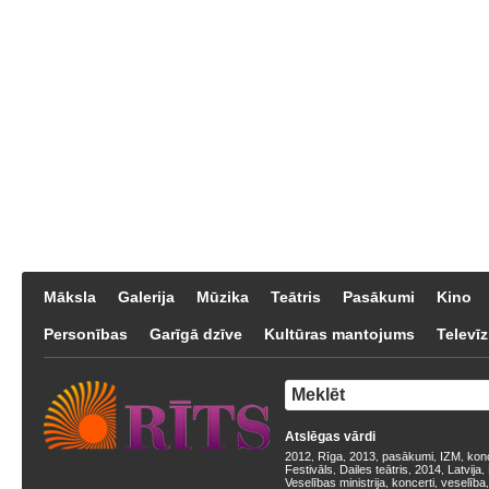
Māksla
Galerija
Mūzika
Teātris
Pasākumi
Kino
Personības
Garīgā dzīve
Kultūras mantojums
Televīz
Atslēgas vārdi
2012
Rīga
2013
pasākumi
IZM
kon
,
,
,
,
,
Festivāls
Dailes teātris
2014
Latvija
,
,
,
,
Veselības ministrija
koncerti
veselība
,
,