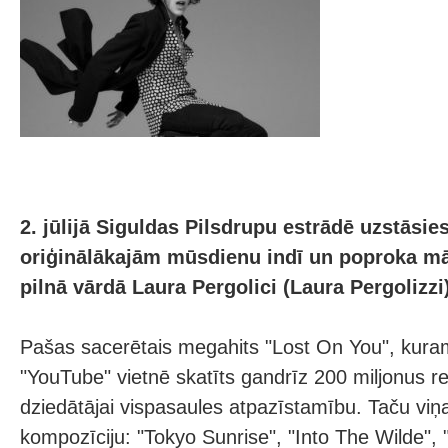
2. jūlijā Siguldas Pilsdrupu estrādē uzstāsie
oriģinālākajām mūsdienu indī un poproka mā
pilnā vārdā Laura Pergolici (Laura Pergolizzi)
Pašas sacerētais megahits "Lost On You", kuram 
"YouTube" vietnē skatīts gandrīz 200 miljonus re
dziedātājai vispasaules atpazīstamību. Taču viņas
kompozīciju: "Tokyo Sunrise", "Into The Wilde",