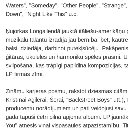
Waters", "Someday", "Other People", "Strange",
Down", "Night Like This" u.c.
Ņujorkas Longailendā jauktā itāliešu-amerikāņu
muzikālu talantu izrādīja jau bērnībā, bet, kautr
balsi, dziedāja, darbinot putekļsūcēju. Pakāpeni
ģitāras, ukuleles un harmoniku spēles prasmi. 
svilpošana, kas trāpīgi papildina kompozīcijas, t
LP firmas zīmi.
Zināmu karjeras posmu, rakstot dziesmas citām
Kristīnai Agilerai, Šērai, "Backstreet Boys" utt.),
producentu norādījumiem un pati veidojusi savu
gada tapuši četri pilna apjoma albumi. LP jaunā
You" atnesis viņai vispasaules atpazīstamību. Ti