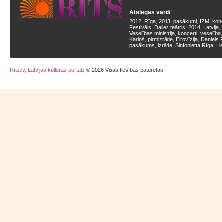
Atslēgas vārdi
2012
Rīga
2013
pasākumi
IZM
kon
,
,
,
,
,
Festivāls
Dailes teātris
2014
Latvija
,
,
,
,
Veselības ministrija
koncerti
veselība
,
,
Kariņš
pirmizrāde
Eirovīzija
Daniels 
,
,
,
pasākums
izrāde
Sinfonietta Rīga
Li
,
,
,
Rīts.lv, Latvijas kultūras portāls
© 2026 Visas tiesības paturētas