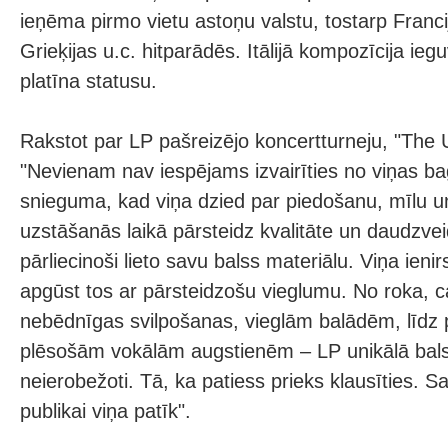
ieņēma pirmo vietu astoņu valstu, tostarp Francij
Grieķijas u.c. hitparādēs. Itālijā kompozīcija ieg
platīna statusu.
Rakstot par LP pašreizējo koncertturneju, "The
"Nevienam nav iespējams izvairīties no viņas ba
snieguma, kad viņa dzied par piedošanu, mīlu un
uzstāšanās laikā pārsteidz kvalitāte un daudzvei
pārliecinoši lieto savu balss materiālu. Viņa ieni
apgūst tos ar pārsteidzošu vieglumu. No roka, c
nebēdnīgas svilpošanas, vieglām balādēm, līdz 
plēsošām vokālām augstienēm – LP unikālā balss
neierobežoti. Tā, ka patiess prieks klausīties. 
publikai viņa patīk".