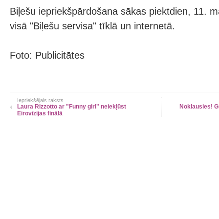
Biļešu iepriekšpārdošana sākas piektdien, 11. ma
visā "Biļešu servisa" tīklā un internetā.
Foto: Publicitātes
Iepriekšējais raksts
Laura Rizzotto ar "Funny girl" neiekļūst
Noklausies! G
Eirovīzijas finālā