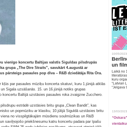
10/05/2023
Berlīn
vu vienīgo koncertu Baltijas valstīs Siguldas pilsdrupās
un fil
a grupa „The Dire Straits”, savukārt 4.augustā ar
Laikā no 1
us pārsteigs pasaules pop dīva – R&B dziedātāja Rita Ora.
literatūras
kuru organ
“Latvian L
 kļūs par pasaules mūziķu koncerta skatuvi, kuru 1.jūnijā atklās
“Jelgava 
un Sigala uzsāšanās. 15. un 16.jūnijā notiks grupas
nīgo koncertu Baltijā uzstāsies pasaules roka zvaigzne Zucchero.
s pilsdrupu estrādē uzstāsies britu grupa „Clean Bandit”, kas
isko un popmūziku ar klasiku, 10.jūlijā Siguldā uzstāsies britu
13/03/2023
– viena no visspilgtākajām mūsdienu soulmūzikas un R&B
“Oskara” 
 un saviļņojošo priekšnesumu katru koncertu padara par īpašu
vienlaiku
ies radio SWH 25 gadu jubilejas pasākums, atsaucot atmiņā tālā