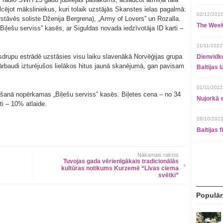
cējot māksliniekus, kuri tolaik uzstājās Skanstes ielas pagalmā:
02/12/2022
stāvēs soliste Dženija Bergrena), „Army of Lovers” un Rozalla.
The Week
Biļešu serviss” kasēs, ar Siguldas novada iedzīvotāja ID karti –
11/11/2022
ilsdrupu estrādē uzstāsies visu laiku slavenākā Norvēģijas grupa
Dienvidko
pārbaudi izturējušos lielākos hitus jaunā skanējumā, gan pavisam
Baltijas 
01/11/2022
ošanā nopērkamas „Biļešu serviss” kasēs. Biļetes cena – no 34
Ņujorkā s
ti – 10% atlaide.
28/10/2022
Baltijas 
Nākamais raksts
Tuvojas gada vērienīgākais tradicionālās
kultūras notikums Kurzemē “Līvas ciema
svētki”
Populār