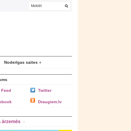
Noderīgas saites
ums
 Feed
Twitter
ebook
Draugiem.lv
a ārzemēs