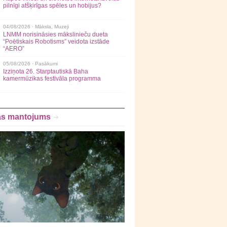
pilnīgi atšķirīgas spēles un hobijus?
04/08/2026 ·
Māksla
,
Muzeji
LNMM norisināsies mākslinieču dueta
“Poētiskais Robotisms” veidota izstāde
“AERO”
05/08/2026 ·
Pasākumi
Izziņota 26. Starptautiskā Baha
kamermūzikas festivāla programma
as mantojums