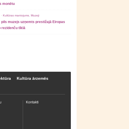
as monētu
 ·
Kultūras mantojums
,
Muzeji
 pils muzejs uzņemts prestižajā Eiropas
 rezidenču tīklā
ektūra
Kultūra ārzemēs
u
Kontakti