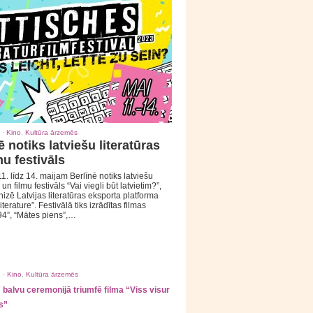
 ·
Kino
,
Kultūra ārzemēs
ē notiks latviešu literatūras
mu festivāls
1. līdz 14. maijam Berlīnē notiks latviešu
 un filmu festivāls “Vai viegli būt latvietim?”,
izē Latvijas literatūras eksporta platforma
iterature”. Festivālā tiks izrādītas filmas
94”, “Mātes piens”,…
 ·
Kino
,
Kultūra ārzemēs
balvu ceremonijā triumfē filma “Viss visur
s”