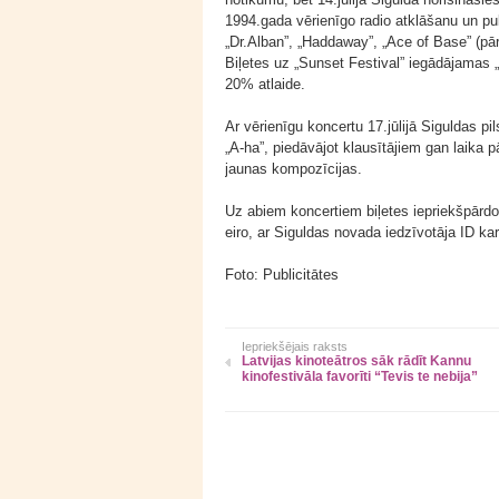
1994.gada vērienīgo radio atklāšanu un pul
„Dr.Alban”, „Haddaway”, „Ace of Base” (pār
Biļetes uz „Sunset Festival” iegādājamas „
20% atlaide.
Ar vērienīgu koncertu 17.jūlijā Siguldas p
„A-ha”, piedāvājot klausītājiem gan laika 
jaunas kompozīcijas.
Uz abiem koncertiem biļetes iepriekšpārd
eiro, ar Siguldas novada iedzīvotāja ID kar
Foto: Publicitātes
Iepriekšējais raksts
Latvijas kinoteātros sāk rādīt Kannu
kinofestivāla favorīti “Tevis te nebija”