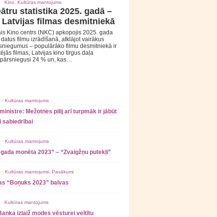
 ·
Kino
,
Kultūras mantojums
ātru statistika 2025. gadā –
 Latvijas filmas desmitniekā
is Kino centrs (NKC) apkopojis 2025. gada
s datus filmu izrādīšanā, atklājot vairākus
sniegumus – populārāko filmu desmitniekā ir
tējās filmas, Latvijas kino tirgus daļa
 pārsniegusi 24 % un, kas…
 ·
Kultūras mantojums
ministre: Mežotnes pilij arī turpmāk ir jābūt
 sabiedrībai
 ·
Kultūras mantojums
 gada monēta 2023” – “Zvaigžņu putekļi”
 ·
Kultūras mantojums
,
Pasākumi
as “Boņuks 2023” balvas
 ·
Kultūras mantojums
Banka izlaiž modes vēsturei veltītu