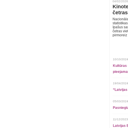
04/02/2026
Kinote
četras
Nacionāla
statistika
īpašus sa
četras vie
pirmoreiz
10/10/2024
Kultūras 
pieejamai
19/04/2024
“Latvijas
05/03/2024
Pasniegt
11/12/2023
Latvijas 