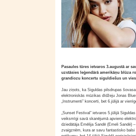
Pasaules tūres ietvaros 3.augustā ar sa
uzstāsies leģendārā amerikāņu blūza rok
grandiozu koncertu siguldiešus un vies
Jau ziņots, ka Siguldas pilsdrupas šovasar
elektroniskās mūzikas dīdžeju Jonas Blue 
„Instrumenti” koncerti, bet 6.jūlijā ar vie
„Sunset Festival” ietvaros 5.jūlijā Sigulda
veiksmīgi savā skanējumā apvieno elektron
dziedātāja Emēlija Sandē (Emeli Sandé) 
zvaigznēm, kura ar savu fantastisko balsi
notikumu, bet 14.jūlijā Siguldā norisinās