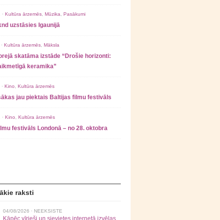
 ·
Kultūra ārzemēs
,
Mūzika
,
Pasākumi
nd uzstāsies Igaunijā
 ·
Kultūra ārzemēs
,
Māksla
rejā skatāma izstāde “Drošie horizonti:
laikmetīgā keramika”
 ·
Kino
,
Kultūra ārzemēs
ākas jau piektais Baltijas filmu festivāls
 ·
Kino
,
Kultūra ārzemēs
filmu festivāls Londonā – no 28. oktobra
ākie raksti
04/08/2026 ·
NEEKSISTE
Kāpēc vīrieši un sievietes internetā izvēlas