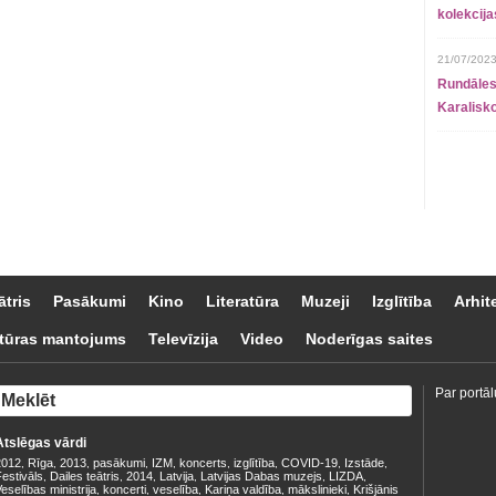
kolekcij
21/07/2023
Rundāles
Karalisko
ātris
Pasākumi
Kino
Literatūra
Muzeji
Izglītība
Arhit
tūras mantojums
Televīzija
Video
Noderīgas saites
Par portāl
Atslēgas vārdi
2012
Rīga
2013
pasākumi
IZM
koncerts
izglītība
COVID-19
Izstāde
,
,
,
,
,
,
,
,
,
estivāls
Dailes teātris
2014
Latvija
Latvijas Dabas muzejs
LIZDA
,
,
,
,
,
,
eselības ministrija
koncerti
veselība
Kariņa valdība
mākslinieki
Krišjānis
,
,
,
,
,