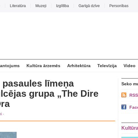
o
Literatūra
Muzeji
Izglītība
Garīgā dzīve
Personības
mantojums
Kultūra ārzemēs
Arhitektūra
Televīzija
Video
 pasaules līmeņa
Seko m
lcējas grupa „The Dire
RSS
Ora
Fac
i
·
Kultūr