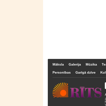
Māksla
Galerija
Mūzika
Te
Personības
Garīgā dzīve
Kul
F
V