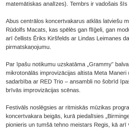
matemātiskas analīzes). Tembrs ir vadošais šīs
Abus centrālos koncertvakarus atklās latviešu mū
Rūdolfs Macats, kas spēlēs gan flīģeli, gan modu
arī čellists Ēriks Kiršfelds ar Lindas Leimanes d
pirmatskaņojumu.
Par īpašu notikumu uzskatāma „Grammy" balva
mikrotonālās improvizācijas altista Meta Maneri
sadarbība ar RED Trio – ansambli no šobrīd īpaš
brīvās improvizācijas scēnas.
Festivāls noslēgsies ar ritmiskās mūzikas prog
koncertvakara beigās, kurā piedalīsies „Birmin
pionieris un tumšā tehno meistars Regis, kā arī