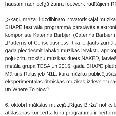
hausam radniecīgā žanra footwork radītājiem R
„Skaņu meža" līdzdibināto novatoriskajai mūzikai
SHAPE festivāla programmā pārstāvēs elektron
komponiste Katerina Barbjeri (Caterina Barbieri
„Patterns of Consciousness" tika iekļauts žurnā
gada piecdesmit labāko mūzikas ierakstu apokop
poļu-britu trokšņu mūzikas duets NAKED, latvie
metāla grupa TESA un 2015. gada SHAPE platf
Mārtiņš Roķis jeb N1L, kura mūziku publicējuša
eksperimentālās ritmiskās mūzikas izdevniecīb
un Where To Now?.
6. oktobrī mākslas muzejā „Rīgas Birža" notik
atklāšanas koncerts, kura programmā ir perfor