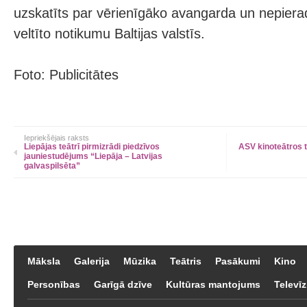
uzskatīts par vērienīgāko avangarda un nepierad
veltīto notikumu Baltijas valstīs.
Foto: Publicitātes
Iepriekšējais raksts
Liepājas teātrī pirmizrādi piedzīvos
ASV kinoteātros 
jauniestudējums “Liepāja – Latvijas
galvaspilsēta”
Māksla
Galerija
Mūzika
Teātris
Pasākumi
Kino
Personības
Garīgā dzīve
Kultūras mantojums
Televīz