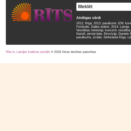
Atslēgas vārdi
2012
Rīga
2013
pasākumi
IZM
kon
,
,
,
,
,
Festivāls
Dailes teātris
2014
Latvija
,
,
,
,
Veselības ministrija
koncerti
veselība
,
,
Kariņš
pirmizrāde
Eirovīzija
Daniels 
,
,
,
pasākums
izrāde
Sinfonietta Rīga
Li
,
,
,
Rīts.lv, Latvijas kultūras portāls
© 2026 Visas tiesības paturētas