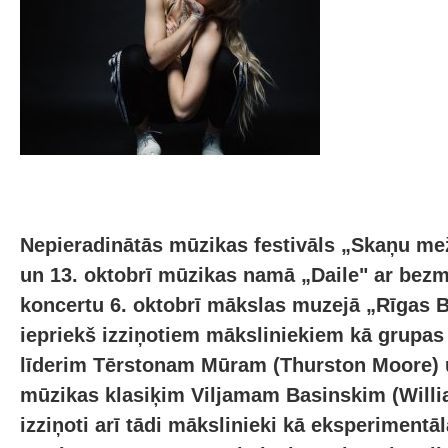
Nepieradinātās mūzikas festivāls „Skaņu mež
un 13. oktobrī mūzikas namā „Daile" ar bez
koncertu 6. oktobrī mākslas muzejā „Rīgas Bi
iepriekš izziņotiem māksliniekiem kā grupas
līderim Tērstonam Mūram (Thurston Moore)
mūzikas klasiķim Viljamam Basinskim (Willi
izziņoti arī tādi mākslinieki kā eksperimentāl