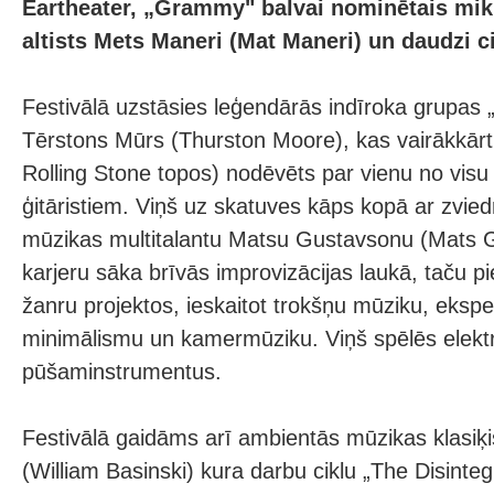
Eartheater, „Grammy" balvai nominētais mi
altists Mets Maneri (Mat Maneri) un daudzi ci
Festivālā uzstāsies leģendārās indīroka grupas „
Tērstons Mūrs (Thurston Moore), kas vairākkārt
Rolling Stone topos) nodēvēts par vienu no visu 
ģitāristiem. Viņš uz skatuves kāps kopā ar zvie
mūzikas multitalantu Matsu Gustavsonu (Mats G
karjeru sāka brīvās improvizācijas laukā, taču 
žanru projektos, ieskaitot trokšņu mūziku, eksp
minimālismu un kamermūziku. Viņš spēlēs elekt
pūšaminstrumentus.
Festivālā gaidāms arī ambientās mūzikas klasiķi
(William Basinski) kura darbu ciklu „The Disinte