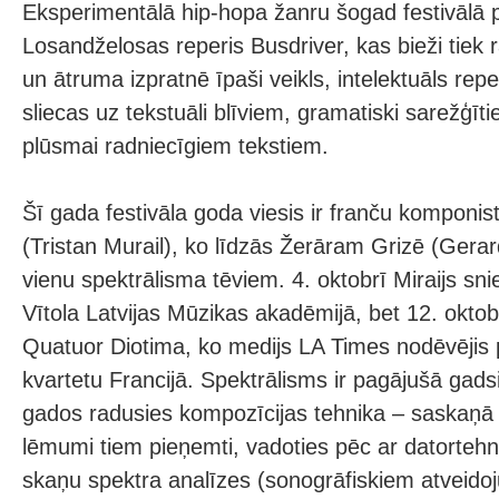
Eksperimentālā hip-hopa žanru šogad festivālā 
Losandželosas reperis Busdriver, kas bieži tiek r
un ātruma izpratnē īpaši veikls, intelektuāls reperi
sliecas uz tekstuāli blīviem, gramatiski sarežģīt
plūsmai radniecīgiem tekstiem.
Šī gada festivāla goda viesis ir franču komponist
(Tristan Murail), ko līdzās Žerāram Grizē (Gera
vienu spektrālisma tēviem. 4. oktobrī Miraijs sni
Vītola Latvijas Mūzikas akadēmijā, bet 12. oktobr
Quatuor Diotima, ko medijs LA Times nodēvējis 
kvartetu Francijā. Spektrālisms ir pagājušā gad
gados radusies kompozīcijas tehnika – saskaņā 
lēmumi tiem pieņemti, vadoties pēc ar datortehn
skaņu spektra analīzes (sonogrāfiskiem atveid