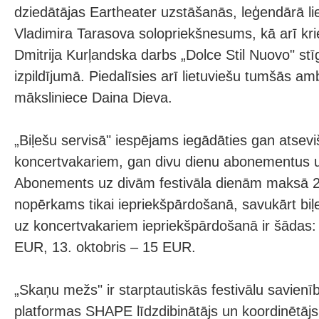
dziedātājas Eartheater uzstāšanās, leģendārā li
Vladimira Tarasova solopriekšnesums, kā arī kr
Dmitrija Kurļandska darbs „Dolce Stil Nuovo" st
izpildījumā. Piedalīsies arī lietuviešu tumšās a
māksliniece Daina Dieva.
„Biļešu servisā" iespējams iegādāties gan atsevi
koncertvakariem, gan divu dienu abonementus uz
Abonements uz divām festivāla dienām maksā 2
nopērkams tikai iepriekšpārdošanā, savukārt bi
uz koncertvakariem iepriekšpārdošanā ir šādas: 
EUR, 13. oktobris – 15 EUR.
„Skaņu mežs" ir starptautiskās festivālu savien
platformas SHAPE līdzdibinātājs un koordinētājs.