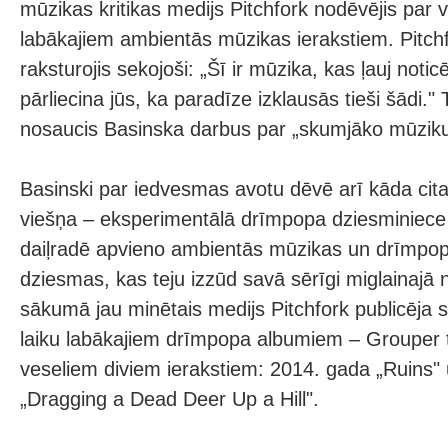
mūzikas kritikas medijs Pitchfork nodēvējis par v
labākajiem ambientās mūzikas ierakstiem. Pitchf
raksturojis sekojoši: „Šī ir mūzika, kas ļauj notic
pārliecina jūs, ka paradīze izklausās tieši šādi."
nosaucis Basinska darbus par „skumjāko mūziku
Basinski par iedvesmas avotu dēvē arī kāda ci
viešņa – eksperimentālā drīmpopa dziesminiece
daiļradē apvieno ambientās mūzikas un drīmpop
dziesmas, kas teju izzūd savā sērīgi miglainajā 
sākumā jau minētais medijs Pitchfork publicēja s
laiku labākajiem drīmpopa albumiem – Grouper t
veseliem diviem ierakstiem: 2014. gada „Ruins"
„Dragging a Dead Deer Up a Hill".