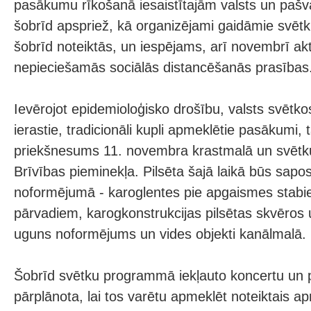
pasākumu rīkošanā iesaistītajām valsts un pašva
šobrīd apspriež, kā organizējami gaidāmie svētki,
šobrīd noteiktās, un iespējams, arī novembrī akt
nepieciešamās sociālās distancēšanās prasības
Ievērojot epidemioloģisko drošību, valsts svētk
ierastie, tradicionāli kupli apmeklētie pasākumi
priekšnesums 11. novembra krastmalā un svētku
Brīvības pieminekļa. Pilsēta šajā laikā būs sapo
noformējumā - karoglentes pie apgaismes stabie
pārvadiem, karogkonstrukcijas pilsētas skvēros
uguns noformējums un vides objekti kanālmalā.
Šobrīd svētku programmā iekļauto koncertu un 
pārplānota, lai tos varētu apmeklēt noteiktais a