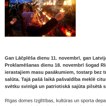
Gan Lāčplēša dienu 11. novembrī, gan Latvi
Proklamēšanas dienu 18. novembrī šogad Rī
ierastajiem masu pasākumiem, tostarp bez t
salūta. Tajā pašā laikā pašvaldība meklē citu
svētku svinīgā un patriotiskā sajūta pilsētā 
Rīgas domes Izglītības, kultūras un sporta dep