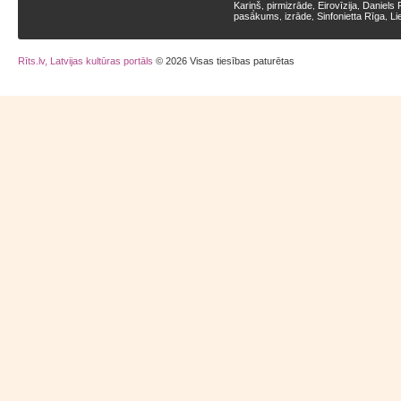
Kariņš
pirmizrāde
Eirovīzija
Daniels 
,
,
,
pasākums
izrāde
Sinfonietta Rīga
Li
,
,
,
Rīts.lv, Latvijas kultūras portāls
© 2026 Visas tiesības paturētas