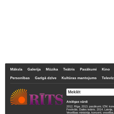
Māksla
Galerija
Mūzika
Teātris
Pasākumi
Kino
Personības
Garīgā dzīve
Kultūras mantojums
Televīz
Atslēgas vārdi
2012
Rīga
2013
pasākumi
IZM
kon
,
,
,
,
,
Festivāls
Dailes teātris
2014
Latvija
,
,
,
,
Veselības ministrija
koncerti
veselība
,
,