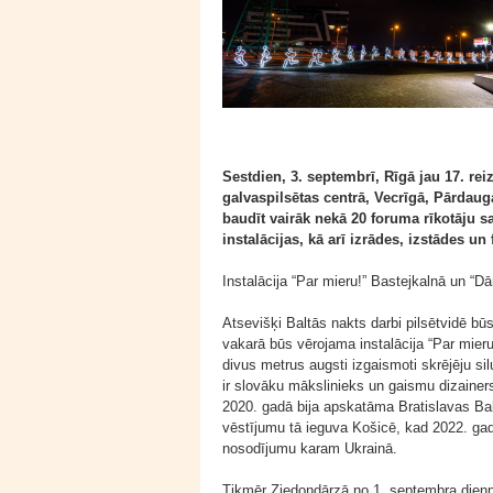
Sestdien, 3. septembrī, Rīgā jau 17. rei
galvaspilsētas centrā, Vecrīgā, Pārdaug
baudīt vairāk nekā 20 foruma rīkotāju
instalācijas, kā arī izrādes, izstādes u
Instalācija “Par mieru!” Bastejkalnā un “Dā
Atsevišķi Baltās nakts darbi pilsētvidē b
vakarā būs vērojama instalācija “Par mier
divus metrus augsti izgaismoti skrējēju si
ir slovāku mākslinieks un gaismu dizainer
2020. gadā bija apskatāma Bratislavas Bal
vēstījumu tā ieguva Košicē, kad 2022. gad
nosodījumu karam Ukrainā.
Tikmēr Ziedoņdārzā no 1. septembra dienn