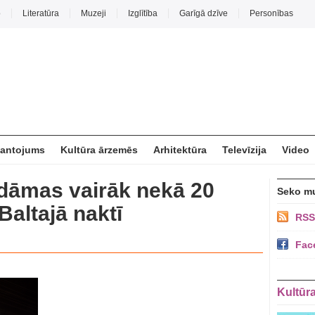
o
Literatūra
Muzeji
Izglītība
Garīgā dzīve
Personības
mantojums
Kultūra ārzemēs
Arhitektūra
Televīzija
Video
dāmas vairāk nekā 20
Seko m
Baltajā naktī
RSS
Fac
Kultūr