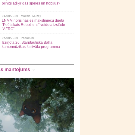
pilnīgi atšķirīgas spēles un hobijus?
04/08/2026 ·
Māksla
,
Muzeji
LNMM norisināsies mākslinieču dueta
“Poētiskais Robotisms” veidota izstāde
“AERO”
05/08/2026 ·
Pasākumi
Izziņota 26. Starptautiskā Baha
kamermūzikas festivāla programma
as mantojums