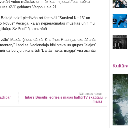
savukārt video mākslas un mūzikas mijiedarbības spēku
ures XVI” gaidāms Vagonu ielā 21.
tajā naktī piedāvās arī festivāli “Survival Kit 13” un
mo Novus” Vecrīgā, kā arī nepieradinātās mūzikas un filmu
likāņu Sv.Pestītāja baznīcā.
 zāle” Mazās ģildes dārzā, Kristīnes Prauliņas uzstāšanās
ntary” Latvijas Nacionālajā bibliotēkā un grupas “alejas”
r uz burvju triku izrādi “Baltās nakts maģija” visi aicināti
Kultūr
Nākamais raksts
ādi par
Intars Busulis iegriezīs mājas ballīti TV skatītāju
mājās