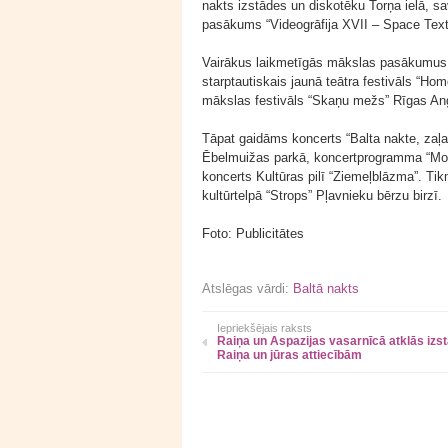
nakts izstādes un diskotēku Torņa ielā, 
pasākums “Videogrāfija XVII – Space Text
Vairākus laikmetīgās mākslas pasākumus Bal
starptautiskais jaunā teātra festivāls “Ho
mākslas festivāls “Skaņu mežs” Rīgas Ang
Tāpat gaidāms koncerts “Balta nakte, zaļa
Ēbelmuižas parkā, koncertprogramma “Mome
koncerts Kultūras pilī “Ziemeļblāzma”. Tikmē
kultūrtelpā “Strops” Pļavnieku bērzu birzī.
Foto: Publicitātes
Atslēgas vārdi:
Baltā nakts
Iepriekšējais raksts
Raiņa un Aspazijas vasarnīcā atklās izst
Raiņa un jūras attiecībām