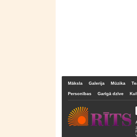
Māksla
Galerija
Mūzika
Te
Personības
Garīgā dzīve
Kul
F
V