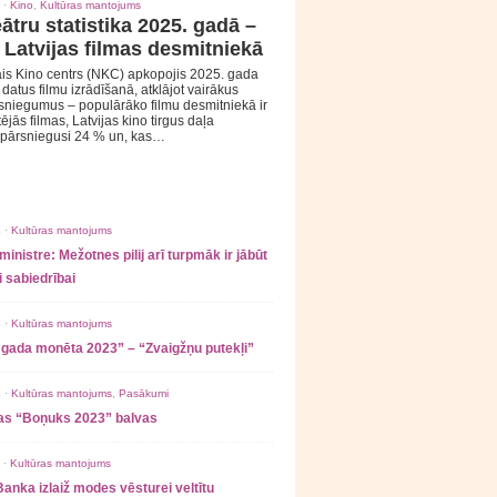
 ·
Kino
,
Kultūras mantojums
ātru statistika 2025. gadā –
 Latvijas filmas desmitniekā
is Kino centrs (NKC) apkopojis 2025. gada
s datus filmu izrādīšanā, atklājot vairākus
sniegumus – populārāko filmu desmitniekā ir
tējās filmas, Latvijas kino tirgus daļa
 pārsniegusi 24 % un, kas…
 ·
Kultūras mantojums
ministre: Mežotnes pilij arī turpmāk ir jābūt
 sabiedrībai
 ·
Kultūras mantojums
 gada monēta 2023” – “Zvaigžņu putekļi”
 ·
Kultūras mantojums
,
Pasākumi
as “Boņuks 2023” balvas
 ·
Kultūras mantojums
Banka izlaiž modes vēsturei veltītu