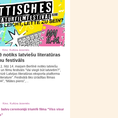
 ·
Kino
,
Kultūra ārzemēs
ē notiks latviešu literatūras
mu festivāls
1. līdz 14. maijam Berlīnē notiks latviešu
 un filmu festivāls “Vai viegli būt latvietim?”,
izē Latvijas literatūras eksporta platforma
iterature”. Festivālā tiks izrādītas filmas
94”, “Mātes piens”,…
 ·
Kino
,
Kultūra ārzemēs
balvu ceremonijā triumfē filma “Viss visur
s”