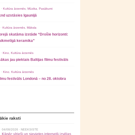
 ·
Kultūra ārzemēs
,
Mūzika
,
Pasākumi
nd uzstāsies Igaunijā
 ·
Kultūra ārzemēs
,
Māksla
rejā skatāma izstāde “Drošie horizonti:
laikmetīgā keramika”
 ·
Kino
,
Kultūra ārzemēs
ākas jau piektais Baltijas filmu festivāls
 ·
Kino
,
Kultūra ārzemēs
filmu festivāls Londonā – no 28. oktobra
ākie raksti
04/08/2026 ·
NEEKSISTE
Kāpēc vīrieši un sievietes internetā izvēlas