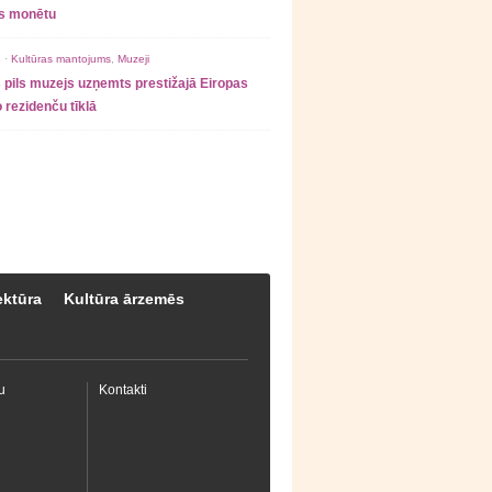
as monētu
 ·
Kultūras mantojums
,
Muzeji
 pils muzejs uzņemts prestižajā Eiropas
 rezidenču tīklā
ektūra
Kultūra ārzemēs
u
Kontakti