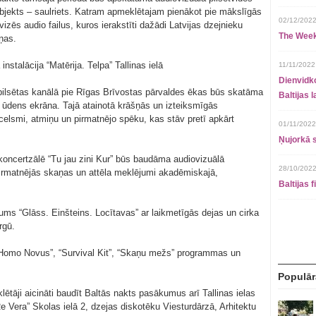
 objekts – saulriets. Katram apmeklētajam pienākot pie mākslīgās
02/12/2022
vizēs audio failus, kuros ierakstīti dažādi Latvijas dzejnieku
The Week
aņas.
nstalācija “Matērija. Telpa” Tallinas ielā
11/11/2022
Dienvidko
0 pilsētas kanālā pie Rīgas Brīvostas pārvaldes ēkas būs skatāma
Baltijas 
 ūdens ekrāna. Tajā atainotā krāšņās un izteiksmīgās
zcelsmi, atmiņu un pirmatnējo spēku, kas stāv pretī apkārt
01/11/2022
Ņujorkā s
 koncertzālē “Tu jau zini Kur” būs baudāma audiovizuālā
28/10/2022
ir pirmatnējās skaņas un attēla meklējumi akadēmiskajā,
Baltijas 
ms “Glāss. Einšteins. Locītavas” ar laikmetīgās dejas un cirka
rgū.
 “Homo Novus”, “Survival Kit”, “Skaņu mežs” programmas un
Populār
āji aicināti baudīt Baltās nakts pasākumus arī Tallinas ielas
“Re Vera” Skolas ielā 2, dzejas diskotēku Viesturdārzā, Arhitektu