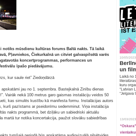
zi notiks mūsdienu kultūras forums Baltā nakts. Tā laikā
avā, Pļavniekos, Čiekurkalnā un citviet galvaspilsētā varēs
10/05/2023
 sagatavotās koncertprogrammas, performances un
Berlīn
n festivālu īpašo piedāvājumu.
un fil
Laikā no 1
rzs, kur saule riet” Ziedoņdārzā
literatūras
kuru organ
ūs apskatāmi jau no 1. septembra. Bastejkalnā Zinību dienas
“Latvian L
“Jelgava 
u!”. Vairāk nekā 100 metrus garo gaismas instalāciju veidos 50
lueti, kas simulēs kustību kā manifesta formu. Instalācijas autors
s, kurš pazīstams ar pseidonīmu sedemminut. Viņa instalācija
tās nakts programmā, bet dziļāku un sabiedriski aktuālu
a martā tur notika koncertakcija, paužot slovāku sabiedrības
13/03/2023
“Oskara” 
vienlaiku
akts tumšajā periodā būs apskatāma audiovizuālā pilsētvides