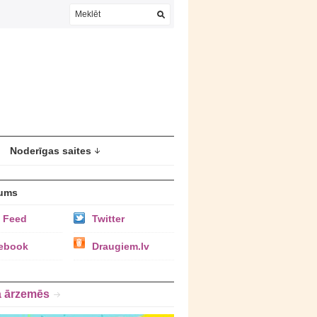
Noderīgas saites
ums
 Feed
Twitter
ebook
Draugiem.lv
a ārzemēs