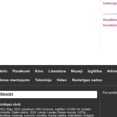
kolekcij
21/07/2023
Rundāles
Karalisko
ātris
Pasākumi
Kino
Literatūra
Muzeji
Izglītība
Arhit
tūras mantojums
Televīzija
Video
Noderīgas saites
Par portāl
Atslēgas vārdi
2012
Rīga
2013
pasākumi
IZM
koncerts
izglītība
COVID-19
Izstāde
,
,
,
,
,
,
,
,
,
estivāls
Dailes teātris
2014
Latvija
Latvijas Dabas muzejs
LIZDA
,
,
,
,
,
,
eselības ministrija
koncerti
veselība
Kariņa valdība
mākslinieki
Krišjānis
,
,
,
,
,