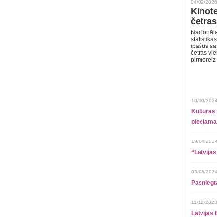
04/02/2026
Kinote
četras
Nacionāla
statistika
īpašus sa
četras vie
pirmoreiz
10/10/2024
Kultūras 
pieejamai
19/04/2024
“Latvijas
05/03/2024
Pasniegt
11/12/2023
Latvijas 