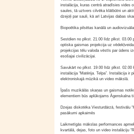
instalācija, kuras centrā atradīsies vides
saules, tā uztvers cilvēka klātbūtni un akti
dzejoļi par sauli, kā arī Latvijas dabas sk
Biopoētika pilsētas kanālā un audiovizuāla i
Sestdien no plkst. 21.00 līdz plkst. 03.0
optiska gaismas projekcija uz vēdekļveida
projekcijas tēlu valoda vēstīs par ūdens i
esošajai civilizācijai.
Savukārt no plkst. 19.00 līdz plkst. 02.00
instalācija “Matērija. Telpa”. Instalācija 
elektroniskajā mūzikā un video mākslā.
Īpašs muzikālās skaņas un gaismas notiku
elementiem būs aplūkojams Āgenskalna ti
Dzejas diskotēka Viesturdārzā, festivālu
pasākumi apkaimēs
Laikmetīgās mākslas performances apmeklēt
kvartālā, dejas, foto un video instalāciju 