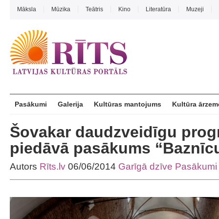
Māksla
Mūzika
Teātris
Kino
Literatūra
Muzeji
Pasākumi
Galerija
Kultūras mantojums
Kultūra ārzem
Šovakar daudzveidīgu pro
piedāvā pasākums “Baznīcu
Autors
Rīts.lv
06/06/2014
Garīgā dzīve
Pasākumi