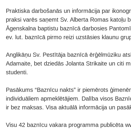
Praktiska darbošanās un informācija par ikonogrā
praksi varēs saņemt Sv. Alberta Romas katoļu b
Āgenskalna baptistu baznīcā darbosies Pantomī
ev. lut. baznīcā pirmo reizi uzstāsies klaunu grup
Anglikāņu Sv. Pestītāja baznīcā ērģēlmūziku ats
Adamaite, bet dziedās Jolanta Strikaite un citi 
studenti.
Pasākums “Baznīcu nakts” ir piemērots ģimen
individuāliem apmeklētājiem. Dalība visos Baz
ir bez maksas. Visa aktuālā informācija un p
Visu 42 baznīcu vakara programma publicēta w