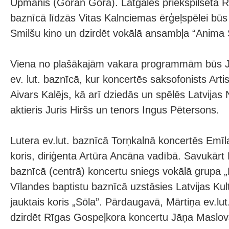
Upmanis (Goran Gora). Latgales priekšpilsētā R
baznīcā līdzās Vitas Kalnciemas ērģeļspēlei būs 
Smilšu kino un dzirdēt vokālā ansambļa “Anima S
Viena no plašākajām vakara programmām būs J
ev. lut. baznīcā, kur koncertēs saksofonists Art
Aivars Kalējs, kā arī dziedās un spēlēs Latvijas 
aktieris Juris Hiršs un tenors Ingus Pētersons.
Lutera ev.lut. baznīcā Torņkalnā koncertēs Emīl
koris, diriģenta Artūra Ancāna vadībā. Savukārt 
baznīcā (centrā) koncertu sniegs vokālā grupa „
Vīlandes baptistu baznīcā uzstāsies Latvijas Ku
jauktais koris „Sōla”. Pārdaugavā, Mārtiņa ev.lu
dzirdēt Rīgas Gospeļkora koncertu Jāņa Maslov