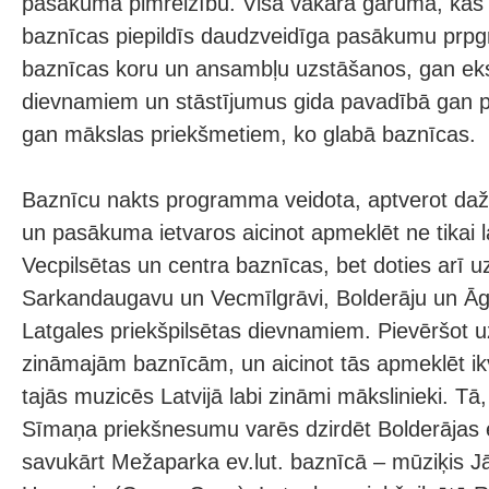
pasākuma pimreizību. Visa vakara garumā, kas 
baznīcas piepildīs daudzveidīga pasākumu prpg
baznīcas koru un ansambļu uzstāšanos, gan eks
dievnamiem un stāstījumus gida pavadībā gan pa
gan mākslas priekšmetiem, ko glabā baznīcas.
Baznīcu nakts programma veidota, aptverot da
un pasākuma ietvaros aicinot apmeklēt ne tikai 
Vecpilsētas un centra baznīcas, bet doties arī 
Sarkandaugavu un Vecmīlgrāvi, Bolderāju un Āg
Latgales priekšpilsētas dievnamiem. Pievēršot
zināmajām baznīcām, un aicinot tās apmeklēt ik
tajās muzicēs Latvijā labi zināmi mākslinieki. T
Sīmaņa priekšnesumu varēs dzirdēt Bolderājas e
savukārt Mežaparka ev.lut. baznīcā – mūziķis Jā