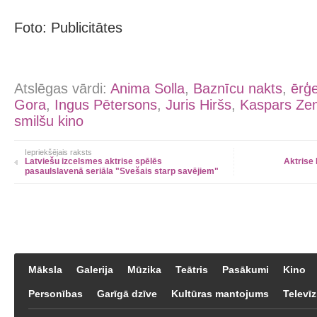
Foto: Publicitātes
Atslēgas vārdi:
Anima Solla
,
Baznīcu nakts
,
ērģ
Gora
,
Ingus Pētersons
,
Juris Hiršs
,
Kaspars Zem
smilšu kino
Iepriekšējais raksts
Latviešu izcelsmes aktrise spēlēs
Aktrise
pasaulslavenā seriāla "Svešais starp savējiem"
Māksla
Galerija
Mūzika
Teātris
Pasākumi
Kino
Personības
Garīgā dzīve
Kultūras mantojums
Televīz