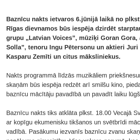
Baznīcu nakts ietvaros 6.jūnijā laikā no plkst
Rīgas dievnamos būs iespēja dzirdēt starptau
grupu „Latvian Voices”, mūziķi Goran Gora,
Solla”, tenoru Ingu Pētersonu un aktieri Juri 
Kasparu Zemīti un citus māksliniekus.
Nakts programmā līdzās muzikāliem priekšnesu
skaņām būs iespēja redzēt arī smilšu kino, pieda
baznīcu mācītāju pavadībā un pavadīt laiku lūg
Baznīcu nakts tiks atklāta plkst. 18.00 Vecajā 
ar kopīgu ekumenisku tikšanos un svētbrīdi mācī
vadībā. Pasākumu iezvanīs baznīcu zvanu skaņa