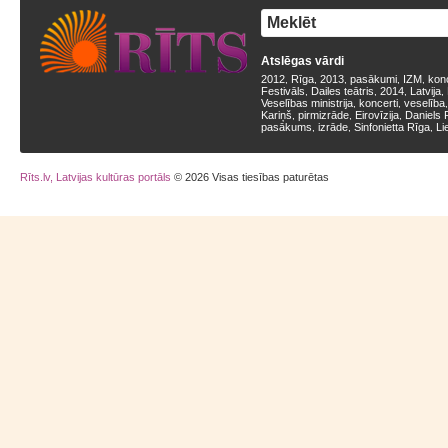
Atslēgas vārdi
2012
Rīga
2013
pasākumi
IZM
kon
,
,
,
,
,
Festivāls
Dailes teātris
2014
Latvija
,
,
,
,
Veselības ministrija
koncerti
veselība
,
,
Kariņš
pirmizrāde
Eirovīzija
Daniels 
,
,
,
pasākums
izrāde
Sinfonietta Rīga
Li
,
,
,
Rīts.lv, Latvijas kultūras portāls
© 2026 Visas tiesības paturētas