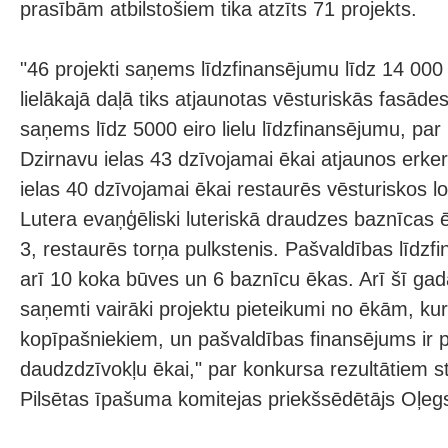
prasībām atbilstošiem tika atzīts 71 projekts.
"46 projekti saņems līdzfinansējumu līdz 14 000
lielākajā daļā tiks atjaunotas vēsturiskās fasāde
saņems līdz 5000 eiro lielu līdzfinansējumu, pa
Dzirnavu ielas 43 dzīvojamai ēkai atjaunos erkeri
ielas 40 dzīvojamai ēkai restaurēs vēsturiskos l
Lutera evaņģēliski luteriskā draudzes baznīcas ē
3, restaurēs torņa pulkstenis. Pašvaldības līd
arī 10 koka būves un 6 baznīcu ēkas. Arī šī gad
saņemti vairāki projektu pieteikumi no ēkām, ku
kopīpašniekiem, un pašvaldības finansējums ir p
daudzdzīvokļu ēkai," par konkursa rezultātiem 
Pilsētas īpašuma komitejas priekšsēdētājs Oļeg