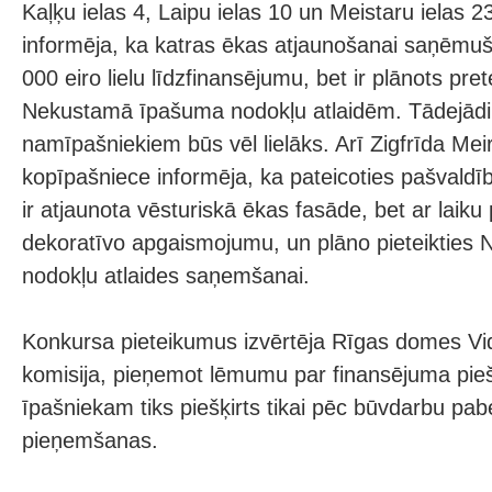
Kaļķu ielas 4, Laipu ielas 10 un Meistaru ielas 
informēja, ka katras ēkas atjaunošanai saņēmuš
000 eiro lielu līdzfinansējumu, bet ir plānots pre
Nekustamā īpašuma nodokļu atlaidēm. Tādejādi 
namīpašniekiem būs vēl lielāks. Arī Zigfrīda Me
kopīpašniece informēja, ka pateicoties pašvald
ir atjaunota vēsturiskā ēkas fasāde, bet ar laiku
dekoratīvo apgaismojumu, un plāno pieteiktie
nodokļu atlaides saņemšanai.
Konkursa pieteikumus izvērtēja Rīgas domes Vi
komisija, pieņemot lēmumu par finansējuma pieš
īpašniekam tiks piešķirts tikai pēc būvdarbu pa
pieņemšanas.