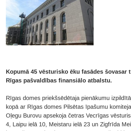
Kopumā 45 vēsturisko ēku fasādes šovasar ti
Rīgas pašvaldības finansiālo atbalstu.
Rīgas domes priekšsēdētaja pienākumu izpildītā
kopā ar Rīgas domes Pilsētas īpašumu komiteja
Oļegu Burovu apsekoja četras Vecrīgas vēsturis
4, Laipu ielā 10, Meistaru ielā 23 un Zigfrīda Me