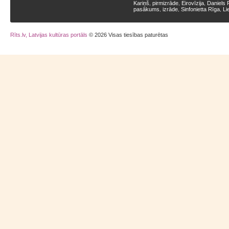
Kariņš
pirmizrāde
Eirovīzija
Daniels 
,
,
,
pasākums
izrāde
Sinfonietta Rīga
Li
,
,
,
Rīts.lv, Latvijas kultūras portāls
© 2026 Visas tiesības paturētas