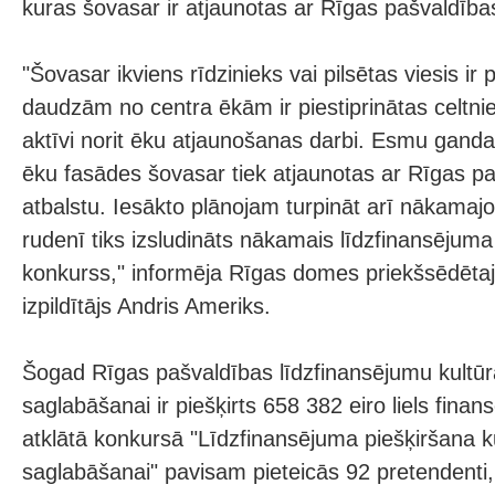
kuras šovasar ir atjaunotas ar Rīgas pašvaldība
"Šovasar ikviens rīdzinieks vai pilsētas viesis ir 
daudzām no centra ēkām ir piestiprinātas celtni
aktīvi norit ēku atjaunošanas darbi. Esmu gandar
ēku fasādes šovasar tiek atjaunotas ar Rīgas pa
atbalstu. Iesākto plānojam turpināt arī nākamaj
rudenī tiks izsludināts nākamais līdzfinansēju
konkurss," informēja Rīgas domes priekšsēdēta
izpildītājs Andris Ameriks.
Šogad Rīgas pašvaldības līdzfinansējumu kultūr
saglabāšanai ir piešķirts 658 382 eiro liels fin
atklātā konkursā "Līdzfinansējuma piešķiršana k
saglabāšanai" pavisam pieteicās 92 pretendenti,