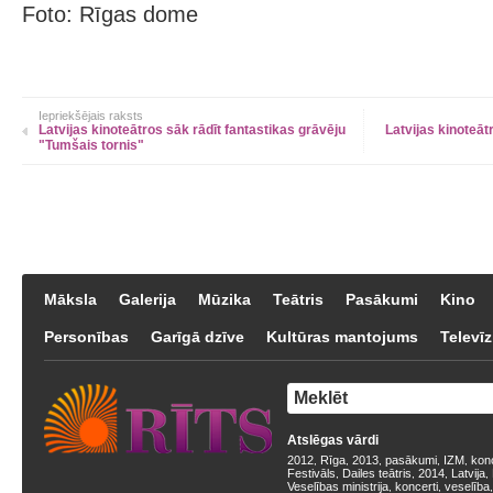
Foto: Rīgas dome
Iepriekšējais raksts
Latvijas kinoteātros sāk rādīt fantastikas grāvēju
Latvijas kinoteā
"Tumšais tornis"
Māksla
Galerija
Mūzika
Teātris
Pasākumi
Kino
Personības
Garīgā dzīve
Kultūras mantojums
Televīz
Atslēgas vārdi
2012
Rīga
2013
pasākumi
IZM
kon
,
,
,
,
,
Festivāls
Dailes teātris
2014
Latvija
,
,
,
,
Veselības ministrija
koncerti
veselība
,
,