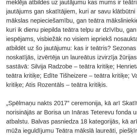
meklēja atbildes uz jautājumu kas mums ir teātri
jautājums gan skatītājiem, kuri ar savu klātbūtni
mākslas nepieciešamību, gan teātra mākslinieki
kuri ik dienu piepilda teātra telpu ar dzīvību, gan 
iespējams, visbiežāk no visiem iepriekš nosaukt
atbildēt uz šo jautājumu: kas ir teātris? Sezona
noskatījās, izvērtēja un laureātus izvirzīja žūrija
sastāvā: Silvija Radzobe – teātra kritiķe; Henrie
teātra kritiķe; Edīte Tišheizere – teātra kritiķe; 
kritiķe; Atis Rozentāls – teātra kritiķis.
„Spēlmaņu nakts 2017” ceremonija, kā arī Skatī
norisinājās ar Borisa un Ināras Teterevu fonda un
atbalstu. Balvas pasniedza 18 kategorijās, kā ar
mūža ieguldījumu Teātra mākslā laureāti, piešķīr