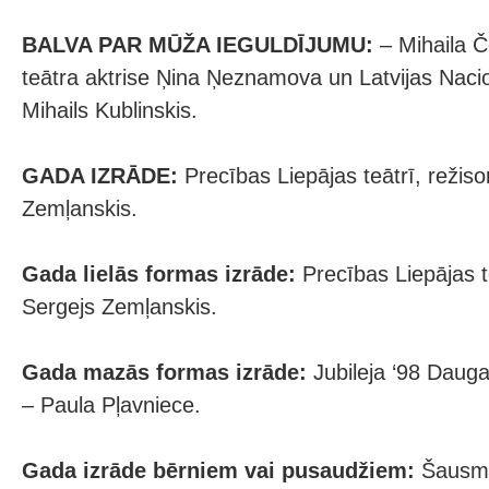
BALVA PAR MŪŽA IEGULDĪJUMU:
– Mihaila 
teātra aktrise Ņina Ņeznamova un Latvijas Nacio
Mihails Kublinskis.
GADA IZRĀDE:
Precības Liepājas teātrī, režiso
Zemļanskis.
Gada lielās formas izrāde:
Precības Liepājas t
Sergejs Zemļanskis.
Gada mazās formas izrāde:
Jubileja ‘98 Daugav
– Paula Pļavniece.
Gada izrāde bērniem vai pusaudžiem:
Šausmu