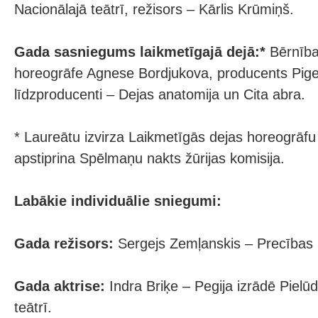
Nacionālajā teātrī, režisors – Kārlis Krūmiņš.
Gada sasniegums laikmetīgajā dejā:*
Bērnība
horeogrāfe Agnese Bordjukova, producents Pige
līdzproducenti – Dejas anatomija un Cita abra.
* Laureātu izvirza Laikmetīgās dejas horeogrāfu 
apstiprina Spēlmaņu nakts žūrijas komisija.
Labākie individuālie sniegumi:
Gada režisors:
Sergejs Zemļanskis – Precības L
Gada aktrise:
Indra Briķe – Pegija izrādē Pielūd
teātrī.