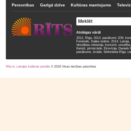
Personības
Garīgā dzīve
Kultūras mantojums
Televīz
Atslēgas vārdi
2012
Rīga
2013
pasākumi
IZM
kon
,
,
,
,
,
Festivāls
Dailes teātris
2014
Latvija
,
,
,
,
Veselības ministrija
koncerti
veselība
,
,
Kariņš
pirmizrāde
Eirovīzija
Daniels 
,
,
,
pasākums
izrāde
Sinfonietta Rīga
Li
,
,
,
Rīts.lv, Latvijas kultūras portāls
© 2026 Visas tiesības paturētas