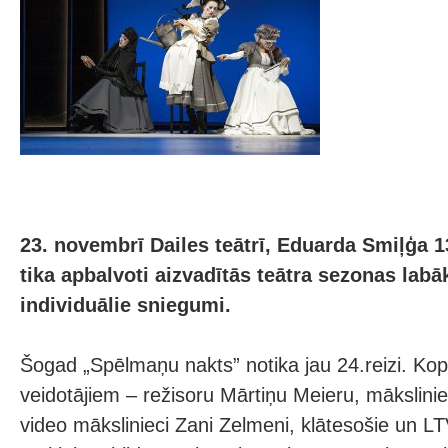
23. novembrī Dailes teātrī, Eduarda Smiļģa 
tika apbalvoti aizvadītās teātra sezonas labā
individuālie sniegumi.
Šogad „Spēlmaņu nakts” notika jau 24.reizi. Ko
veidotājiem – režisoru Mārtiņu Meieru, mākslini
video mākslinieci Zani Zelmeni, klātesošie un LTV