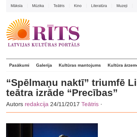
Māksla
Mūzika
Teātris
Kino
Literatūra
Muzeji
Pasākumi
Galerija
Kultūras mantojums
Kultūra ārzem
“Spēlmaņu naktī” triumfē L
teātra izrāde “Precības”
Autors
redakcija
24/11/2017
Teātris
·