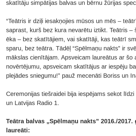
skatītāju simpātijas balvas un bērnu žūrijas spe
“Teātris ir dziļi iesakņojies mūsos un mēs – teātrī
saprast, kurš bez kura nevarētu iztikt. Teātris –
ēka – bez skatītājiem, vai skatītāji, kas teātrī 
sparu, bez teātra. Tādēļ “Spēlmaņu nakts” ir svē
mākslas cienītājam. Apsveicam laureātus ar šo
novērtējumu, apsveicam skatītājus ar iespēju bau
plejādes sniegumu!” pauž mecenāti Boriss un Inā
Ceremonijas tiešraidei bija iespējams sekot līdzi a
un Latvijas Radio 1.
Teātra balvas „Spēlmaņu nakts” 2016./2017.
laureāti: