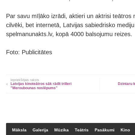
Par savu mīļāko izrādi, aktieri un aktrisi teātros
cilvēki, bet internetā, Latvijas sabiedrisko mediju
spelmanunakts.lv, kopā 4000 balsojumu reizes.
Foto: Publicitātes
Iepriekšējais raksts
Latvijas kinoteātros sāk rādīt trilleri
Dzintaru 
"Meroubounas noslēpums"
Māksla
Galerija
Mūzika
Teātris
Pasākumi
Kino