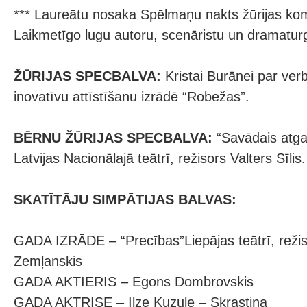
*** Laureātu nosaka Spēlmaņu nakts žūrijas kom
Laikmetīgo lugu autoru, scenāristu un dramatur
ŽŪRIJAS SPECBALVA:
Kristai Burānei par verb
inovatīvu attīstīšanu izrādē “Robežas”.
BĒRNU ŽŪRIJAS SPECBALVA:
“Savādais atga
Latvijas Nacionālajā teātrī, režisors Valters Sīlis.
SKATĪTĀJU SIMPĀTIJAS BALVAS:
GADA IZRĀDE – “Precības”Liepājas teātrī, režis
Zemļanskis
GADA AKTIERIS – Egons Dombrovskis
GADA AKTRISE – Ilze Ķuzule – Skrastiņa