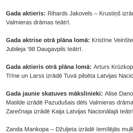
Gada aktieris:
Rihards Jakovels – Krustiņš izr
Valmieras drāmas teātrī.
Gada aktrise otrā plāna lomā:
Kristīne Veinšt
Jubileja ’98 Daugavpils teātrī.
Gada aktieris otrā plāna lomā:
Arturs Krūzkop
Trīne un Larss izrādē Tuvā pilsēta Latvijas Nacio
Gada jaunie skatuves mākslinieki:
Alise Dano
Matilde izrādē Pazudušais dēls Valmieras drāma
Zarečnaja izrādē Kaija Latvijas Nacionālajā teātr
Zanda Mankopa – Džuljeta izrādē Iemīlējās muļķi