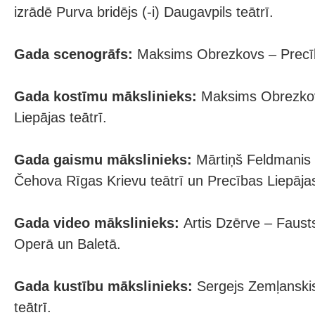
izrādē Purva bridējs (-i) Daugavpils teātrī.
Gada scenogrāfs:
Maksims Obrezkovs – Precība
Gada kostīmu mākslinieks:
Maksims Obrezkov
Liepājas teātrī.
Gada gaismu mākslinieks:
Mārtiņš Feldmanis –
Čehova Rīgas Krievu teātrī un Precības Liepājas
Gada video mākslinieks:
Artis Dzērve – Fausts
Operā un Baletā.
Gada kustību mākslinieks:
Sergejs Zemļanskis
teātrī.