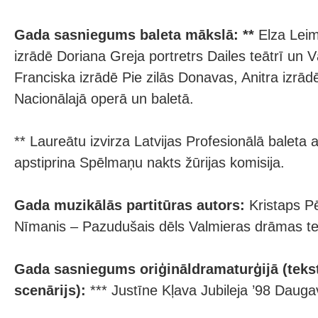
Gada sasniegums baleta mākslā: **
Elza Leim
izrādē Doriana Greja portretrs Dailes teātrī un 
Franciska izrādē Pie zilās Donavas, Anitra izrād
Nacionālajā operā un baletā.
** Laureātu izvirza Latvijas Profesionālā baleta 
apstiprina Spēlmaņu nakts žūrijas komisija.
Gada muzikālās partitūras autors:
Kristaps P
Nīmanis – Pazudušais dēls Valmieras drāmas teā
Gada sasniegums oriģināldramaturģijā (tekst
scenārijs):
*** Justīne Kļava Jubileja ’98 Daugav