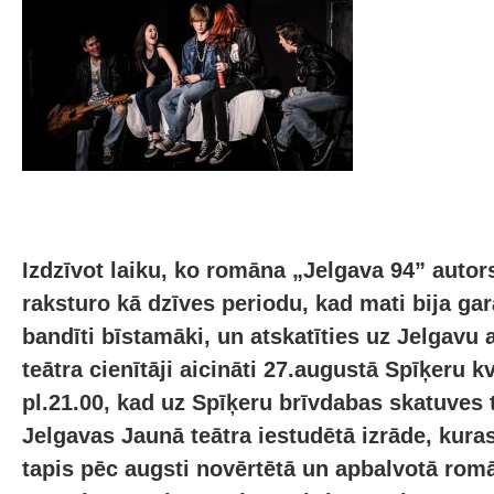
Izdzīvot laiku, ko romāna „Jelgava 94” autor
raksturo kā dzīves periodu, kad mati bija gar
bandīti bīstamāki, un atskatīties uz Jelgavu
teātra cienītāji aicināti 27.augustā Spīķeru 
pl.21.00, kad uz Spīķeru brīvdabas skatuves t
Jelgavas Jaunā teātra iestudētā izrāde, kur
tapis pēc augsti novērtētā un apbalvotā rom