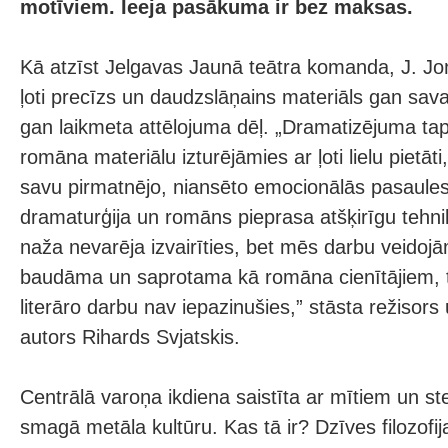
motīviem. Ieeja pasākuma ir bez maksas.
Kā atzīst Jelgavas Jaunā teātra komanda, J. Joņ
ļoti precīzs un daudzslāņains materiāls gan sav
gan laikmeta attēlojuma dēļ. „Dramatizējuma tap
romāna materiālu izturējāmies ar ļoti lielu pietāti
savu pirmatnējo, niansēto emocionālās pasaules
dramaturģija un romāns pieprasa atšķirīgu tehni
naža nevarēja izvairīties, bet mēs darbu veidojām
baudāma un saprotama kā romāna cienītājiem, tā
literāro darbu nav iepazinušies,” stāsta režisor
autors Rihards Svjatskis.
Centrālā varoņa ikdiena saistīta ar mītiem un s
smagā metāla kultūru. Kas tā ir? Dzīves filozofij