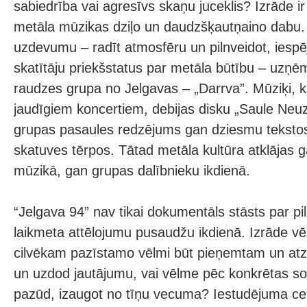
sabiedrība vai agresīvs skaņu juceklis? Izrāde i
metāla mūzikas dziļo un daudzšķautņaino dabu. 
uzdevumu – radīt atmosfēru un pilnveidot, iespē
skatītāju priekšstatus par metāla būtību – uzņē
raudzes grupa no Jelgavas – „Darrva”. Mūziķi, ka
jaudīgiem koncertiem, debijas disku „Saule Neuz
grupas pasaules redzējums gan dziesmu teksto
skatuves tērpos. Tātad metāla kultūra atklājas 
mūzikā, gan grupas dalībnieku ikdienā.
“Jelgava 94” nav tikai dokumentāls stāsts par pi
laikmeta attēlojumu pusaudžu ikdienā. Izrāde v
cilvēkam pazīstamo vēlmi būt pieņemtam un atz
un uzdod jautājumu, vai vēlme pēc konkrētas so
pazūd, izaugot no tīņu vecuma? Iestudējuma cen