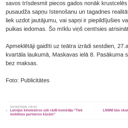
savos trīsdesmit piecos gados nonāk krustcelēs
pusaudža sapņu īstenošanu un tagadnes realitāt
liek uzdot jautājumu, vai sapņi ir piepildījušies vai
puikas iedomas. Šo mīklu viņš centīsies atrisināt
Apmeklētāji gaidīti uz teātra izrādi sestdien, 27
kvartāla laukumā, Maskavas ielā 8. Pasākuma s
bez maksas.
Foto: Publicitātes
Iepriekšējais raksts
Latvijas kinoteātros sāk rādīt komēdiju “Tiek
LNMM būs skat
meklētas partneres kāzām”