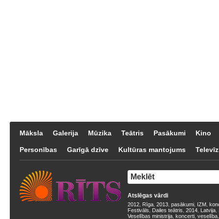
Māksla
Galerija
Mūzika
Teātris
Pasākumi
Kino
Personības
Garīgā dzīve
Kultūras mantojums
Televīz
Atslēgas vārdi
2012
Rīga
2013
pasākumi
IZM
kon
,
,
,
,
,
Festivāls
Dailes teātris
2014
Latvija
,
,
,
,
Veselības ministrija
koncerti
veselība
,
,