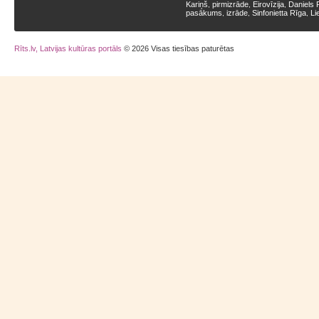
Kariņš
pirmizrāde
Eirovīzija
Daniels 
,
,
,
pasākums
izrāde
Sinfonietta Rīga
Li
,
,
,
Rīts.lv, Latvijas kultūras portāls
© 2026 Visas tiesības paturētas