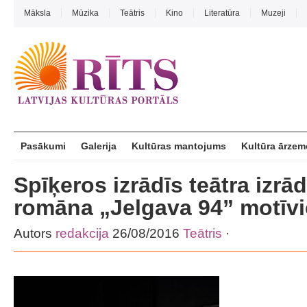
Māksla
Mūzika
Teātris
Kino
Literatūra
Muzeji
Pasākumi
Galerija
Kultūras mantojums
Kultūra ārzem
Spīķeros izrādīs teātra izrā
romāna „Jelgava 94” motīv
Autors
redakcija
26/08/2016
Teātris
·