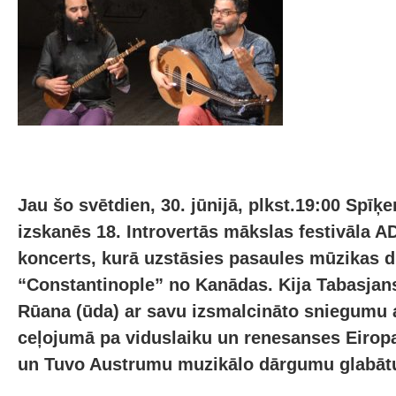
Jau šo svētdien, 30. jūnijā, plkst.19:00 Spīķ
izskanēs 18. Introvertās mākslas festivāla
koncerts, kurā uzstāsies pasaules mūzikas 
“Constantinople” no Kanādas. Kija Tabasjans
Rūana (ūda) ar savu izsmalcināto sniegumu a
ceļojumā pa viduslaiku un renesanses Eiropa
un Tuvo Austrumu muzikālo dārgumu glabāt