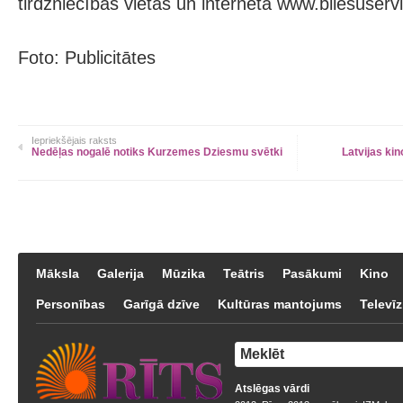
tirdzniecības vietās un internetā www.bilesuservi
Foto: Publicitātes
Iepriekšējais raksts
Nedēļas nogalē notiks Kurzemes Dziesmu svētki
Latvijas ki
Māksla
Galerija
Mūzika
Teātris
Pasākumi
Kino
Personības
Garīgā dzīve
Kultūras mantojums
Televīz
Atslēgas vārdi