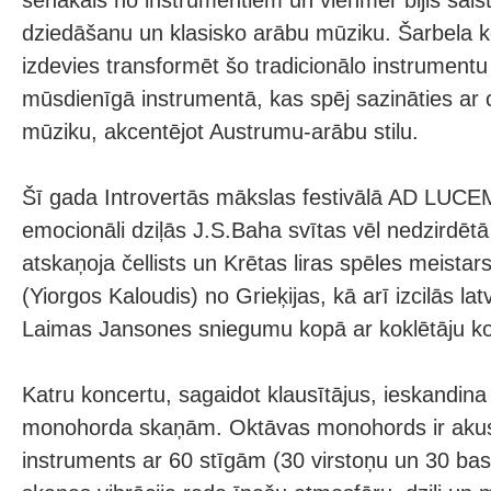
senākais no instrumentiem un vienmēr bijis saistī
dziedāšanu un klasisko arābu mūziku. Šarbela k
izdevies transformēt šo tradicionālo instrument
mūsdienīgā instrumentā, kas spēj sazināties ar 
mūziku, akcentējot Austrumu-arābu stilu.
Šī gada Introvertās mākslas festivālā AD LUCE
emocionāli dziļās J.S.Baha svītas vēl nedzirdēt
atskaņoja čellists un Krētas liras spēles meistar
(Yiorgos Kaloudis) no Grieķijas, kā arī izcilās lat
Laimas Jansones sniegumu kopā ar koklētāju ko
Katru koncertu, sagaidot klausītājus, ieskandina
monohorda skaņām. Oktāvas monohords ir akust
instruments ar 60 stīgām (30 virstoņu un 30 bas