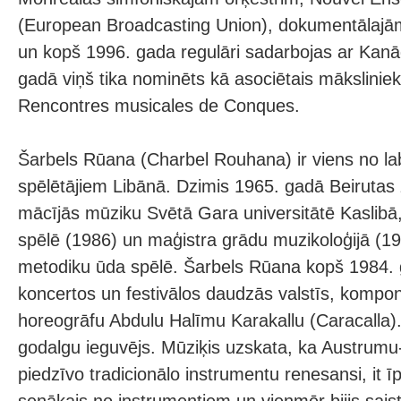
(European Broadcasting Union), dokumentālajā
un kopš 1996. gada regulāri sadarbojas ar Kan
gadā viņš tika nominēts kā asociētais mākslinieks
Rencontres musicales de Conques.
Šarbels Rūana (Charbel Rouhana) ir viens no l
spēlētājiem Libānā. Dzimis 1965. gadā Beirutas 
mācījās mūziku Svētā Gara universitātē Kaslibā
spēlē (1986) un maģistra grādu muzikoloģijā (198
metodiku ūda spēlē. Šarbels Rūana kopš 1984. g
koncertos un festivālos daudzās valstīs, kompon
horeogrāfu Abdulu Halīmu Karakallu (Caracalla).
godalgu ieguvējs. Mūziķis uzskata, ka Austrum
piedzīvo tradicionālo instrumentu renesansi, it īp