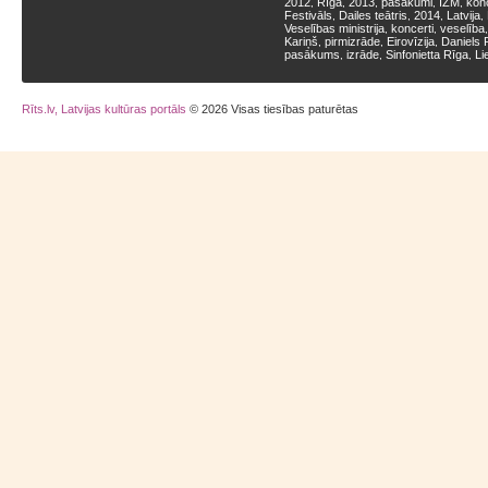
2012
Rīga
2013
pasākumi
IZM
kon
,
,
,
,
,
Festivāls
Dailes teātris
2014
Latvija
,
,
,
,
Veselības ministrija
koncerti
veselība
,
,
Kariņš
pirmizrāde
Eirovīzija
Daniels 
,
,
,
pasākums
izrāde
Sinfonietta Rīga
Li
,
,
,
Rīts.lv, Latvijas kultūras portāls
© 2026 Visas tiesības paturētas