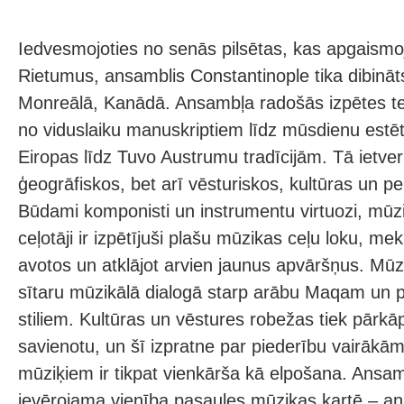
Iedvesmojoties no senās pilsētas, kas apgaism
Rietumus, ansamblis Constantinople tika dibinā
Monreālā, Kanādā. Ansambļa radošās izpētes terit
no viduslaiku manuskriptiem līdz mūsdienu estēt
Eiropas līdz Tuvo Austrumu tradīcijām. Tā ietver 
ģeogrāfiskos, bet arī vēsturiskos, kultūras un p
Būdami komponisti un instrumentu virtuozi, mūzi
ceļotāji ir izpētījuši plašu mūzikas ceļu loku, me
avotos un atklājot arvien jaunus apvāršņus. Mūz
sītaru mūzikālā dialogā starp arābu Maqam un 
stiliem. Kultūras un vēstures robežas tiek pārkāpt
savienotu, un šī izpratne par piederību vairākā
mūziķiem ir tikpat vienkārša kā elpošana. Ansam
ievērojama vienība pasaules mūzikas kartē – an