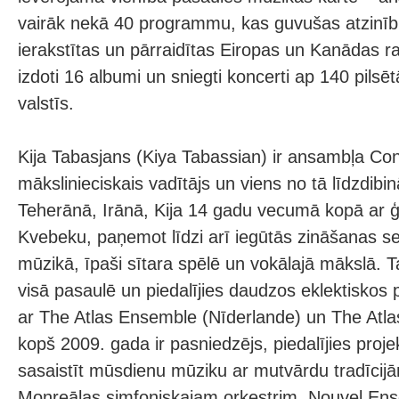
vairāk nekā 40 programmu, kas guvušas atzinīb
ierakstītas un pārraidītas Eiropas un Kanādas r
izdoti 16 albumi un sniegti koncerti ap 140 pilsē
valstīs.
Kija Tabasjans (Kiya Tabassian) ir ansambļa Con
mākslinieciskais vadītājs un viens no tā līdzdibi
Teherānā, Irānā, Kija 14 gadu vecumā kopā ar ģ
Kvebeku, paņemot līdzi arī iegūtās zināšanas s
mūzikā, īpaši sītara spēlē un vokālajā mākslā. T
visā pasaulē un piedalījies daudzos eklektiskos 
ar The Atlas Ensemble (Nīderlande) un The Atl
kopš 2009. gada ir pasniedzējs, piedalījies proje
sasaistīt mūsdienu mūziku ar mutvārdu tradīcijā
Monreālas simfoniskajam orķestrim, Nouvel E