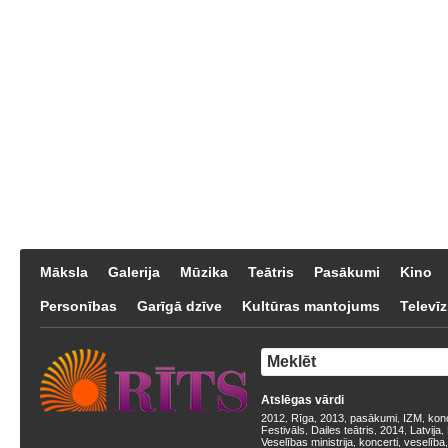
Māksla
Galerija
Mūzika
Teātris
Pasākumi
Kino
Personības
Garīgā dzīve
Kultūras mantojums
Televīz
Atslēgas vārdi
2012
Rīga
2013
pasākumi
IZM
kon
,
,
,
,
,
Festivāls
Dailes teātris
2014
Latvija
,
,
,
,
Veselības ministrija
koncerti
veselība
,
,