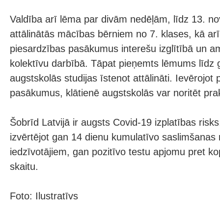
Valdība arī lēma par divām nedēļām, līdz 13. n
attālinātās mācības bērniem no 7. klases, kā arī
piesardzības pasākumus interešu izglītībā un a
kolektīvu darbībā. Tāpat pieņemts lēmums līdz
augstskolās studijas īstenot attālināti. Ievērojot
pasākumus, klātienē augstskolās var noritēt pra
Šobrīd Latvijā ir augsts Covid-19 izplatības risk
izvērtējot gan 14 dienu kumulatīvo saslimšanas 
iedzīvotājiem, gan pozitīvo testu apjomu pret ko
skaitu.
Foto: Ilustratīvs