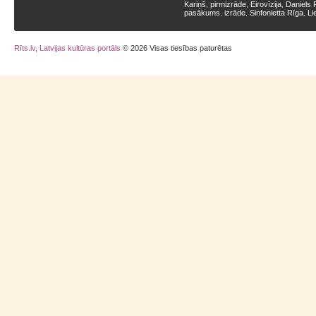
Kariņš
pirmizrāde
Eirovīzija
Daniels 
,
,
,
pasākums
izrāde
Sinfonietta Rīga
Li
,
,
,
Rīts.lv, Latvijas kultūras portāls
© 2026 Visas tiesības paturētas