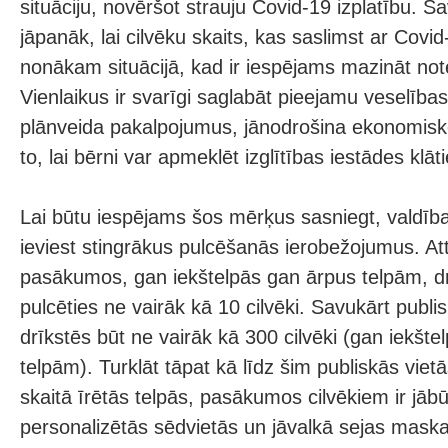
situāciju, novēršot strauju Covid-19 izplatību. Sa
jāpanāk, lai cilvēku skaits, kas saslimst ar Cov
nonākam situācijā, kad ir iespējams mazināt not
Vienlaikus ir svarīgi saglabāt pieejamu veselības 
plānveida pakalpojumus, jānodrošina ekonomisko 
to, lai bērni var apmeklēt izglītības iestādes klāt
Lai būtu iespējams šos mērķus sasniegt, valdīb
ieviest stingrākus pulcēšanās ierobežojumus. Att
pasākumos, gan iekštelpās gan ārpus telpām, d
pulcēties ne vairāk kā 10 cilvēki. Savukārt pub
drīkstēs būt ne vairāk kā 300 cilvēki (gan iekšte
telpām). Turklāt tāpat kā līdz šim publiskās vietā
skaitā īrētās telpās, pasākumos cilvēkiem ir jābū
personalizētās sēdvietās un jāvalkā sejas maska