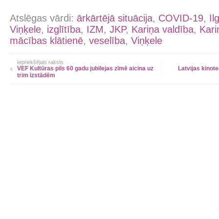
Atslēgas vārdi:
ārkārtējā situācija
,
COVID-19
,
Il
Viņķele
,
izglītība
,
IZM
,
JKP
,
Kariņa valdība
,
Kari
mācības klātienē
,
veselība
,
Viņķele
Iepriekšējais raksts
VEF Kultūras pils 60 gadu jubilejas zīmē aicina uz
Latvijas kinot
trim izstādēm