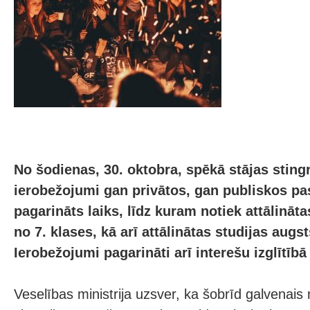
No šodienas, 30. oktobra, spēkā stājas sting
ierobežojumi gan privātos, gan publiskos p
pagarināts laiks, līdz kuram notiek attālinā
no 7. klases, kā arī attālinātas studijas augs
Ierobežojumi pagarināti arī interešu izglītīb
Veselības ministrija uzsver, ka šobrīd galvenais m