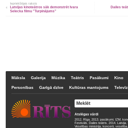
Iepriekšējais raksts
Latvijas kinoteātros sāk demonstrēt Ivara
Dailes teāt
Selecka filmu "Turpinājums"
Māksla
Galerija
Mūzika
Teātris
Pasākumi
Kino
Personības
Garīgā dzīve
Kultūras mantojums
Televīz
Atslēgas vārdi
2012
Rīga
2013
pasākumi
IZM
kon
,
,
,
,
,
Festivāls
Dailes teātris
2014
Latvija
,
,
,
,
Veselības ministrija
koncerti
veselība
,
,