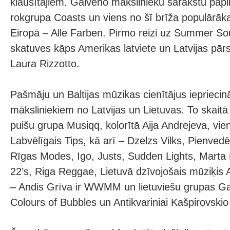
klausītājiem. Galveno mākslinieku sarakstu papild
rokgrupa Coasts un viens no šī brīža populārāk
Eiropā – Alle Farben. Pirmo reizi uz Summer Sou
skatuves kāps Amerikas latviete un Latvijas pārs
Laura Rizzotto.
Pašmāju un Baltijas mūzikas cienītājus iepriecinā
māksliniekiem no Latvijas un Lietuvas. To skait
puišu grupa Musiqq, kolorītā Aija Andrejeva, vi
Labvēlīgais Tips, kā arī – Dzelzs Vilks, Pienvedē
Rīgas Modes, Igo, Justs, Sudden Lights, Marta 
22’s, Riga Reggae, Lietuvā dzīvojošais mūziķis 
– Andis Grīva ir WWMM un lietuviešu grupas Ga
Colours of Bubbles un Antikvariniai Kašpirovskio