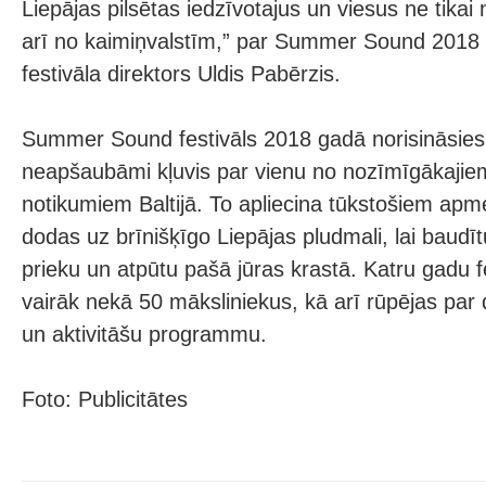
Liepājas pilsētas iedzīvotajus un viesus ne tikai 
arī no kaimiņvalstīm,” par Summer Sound 2018 
festivāla direktors Uldis Pabērzis.
Summer Sound festivāls 2018 gadā norisināsies 8
neapšaubāmi kļuvis par vienu no nozīmīgākaji
notikumiem Baltijā. To apliecina tūkstošiem apme
dodas uz brīnišķīgo Liepājas pludmali, lai baudī
prieku un atpūtu pašā jūras krastā. Katru gadu f
vairāk nekā 50 māksliniekus, kā arī rūpējas par 
un aktivitāšu programmu.
Foto: Publicitātes