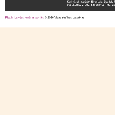
Kariņš
pirmizrāde
Eirovīzija
Daniels 
,
,
,
pasākums
izrāde
Sinfonietta Rīga
Li
,
,
,
Rīts.lv, Latvijas kultūras portāls
© 2026 Visas tiesības paturētas