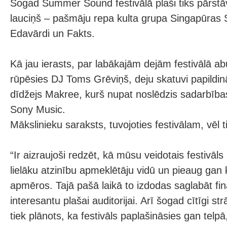
Šogad Summer Sound festivālā plaši tiks pārst
lauciņš – pašmāju repa kulta grupa Singapūras S
Edavārdi un Fakts.
Kā jau ierasts, par labākajām dejām festivālā 
rūpēsies DJ Toms Grēviņš, deju skatuvi papildin
dīdžejs Makree, kurš nupat noslēdzis sadarbības
Sony Music.
Mākslinieku saraksts, tuvojoties festivālam, vēl t
“Ir aizraujoši redzēt, kā mūsu veidotais festivāls
lielāku atzinību apmeklētāju vidū un pieaug gan 
apmēros. Tajā pašā laikā to izdodas saglabāt fin
interesantu plašai auditorijai. Arī šogad cītīgi s
tiek plānots, ka festivāls paplašināsies gan telpā,