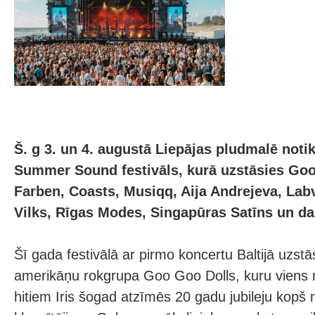
Š. g 3. un 4. augustā Liepājas pludmalē notik
Summer Sound festivāls, kurā uzstāsies Goo
Farben, Coasts, Musiqq, Aija Andrejeva, Labv
Vilks, Rīgas Modes, Singapūras Satīns un dau
Šī gada festivālā ar pirmo koncertu Baltijā uzst
amerikāņu rokgrupa Goo Goo Dolls, kuru viens
hitiem Iris šogad atzīmēs 20 gadu jubileju kopš