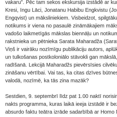
vakaru”. Pēc tam sekos ekskursija izstādē ar ku
Kresi, Ingu Lāci, Jonatanu Habibu Engkvistu (J
Engqvist) un māksliniekiem. Visbeidzot, spilgtāka
notikums ir viena no pasaulē zināmākajiem māks
vadošo laikmetīgās mākslas biennāļu un notikum
rakstnieka un pētnieka Sarata Maharadža (Sarat
Viņš ir vairāku nozīmīgu publikāciju autors, aplūk
un tulkošanas postkoloniālo stāvokli gan mākslā
radīšanā. Lekcijā Maharadžs pievērsīsies cilvēk
zināšanu vērtībai. Vai tas, ka citas dzīves būtne
valodā, nozīmē, ka tās zina mazāk?
Sestdien, 9. septembrī līdz pat 1.00 naktī noris
nakts programma, kuras laikā ieeja izstādē ir b
absurdo faktu teātra izrāde sadarbībā ar Homo 