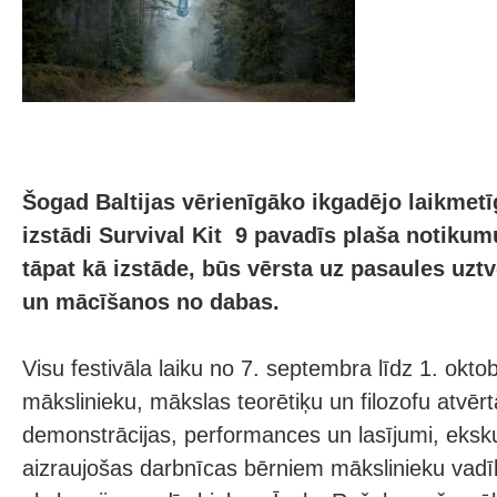
Šogad Baltijas vērienīgāko ikgadējo laikmet
izstādi Survival Kit 9 pavadīs plaša notiku
tāpat kā izstāde, būs vērsta uz pasaules uzt
un mācīšanos no dabas.
Visu festivāla laiku no 7. septembra līdz 1. okto
mākslinieku, mākslas teorētiķu un filozofu atvērtā
demonstrācijas, performances un lasījumi, ekskur
aizraujošas darbnīcas bērniem mākslinieku vadī