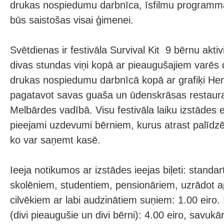
drukas nospiedumu darbnīca, īsfilmu programma
būs saistošas visai ģimenei.
Svētdienas ir festivāla Survival Kit 9 bērnu akti
divas stundas viņi kopā ar pieaugušajiem varēs
drukas nospiedumu darbnīcā kopā ar grafiķi Hen
pagatavot savas guaša un ūdenskrāsas restaura
Melbārdes vadībā. Visu festivāla laiku izstādes 
pieejami uzdevumi bērniem, kurus atrast palīdz
ko var saņemt kasē.
Ieeja notikumos ar izstādes ieejas biļeti: standar
skolēniem, studentiem, pensionāriem, uzrādot ap
cilvēkiem ar labi audzinātiem suņiem: 1.00 eiro. 
(divi pieaugušie un divi bērni): 4.00 eiro, savukār