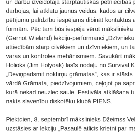
un darbu izveidotajā starptautiskās pētniecības 
darbojas, lai atklātu jaunus veidus, kādos ar cil
pētījumu palīdzību iespējams dibināt kontaktus 
formām. Pēc tam būs iespēja vērot mākslinieka
(Gernot Wieland) lekciju-performanci „Dzīvnieku
attiecībām starp cilvēkiem un dzīvniekiem, un taj
varas un kontroles mehānismiem. Savukārt māk
Holioks (Jim Holyoak) lasīs nodaļu no Survival 
„Deviņpadsmit noktirņu grāmatas”, kas ir stāsts
vārdā Grāmata, piedzīvojumiem, ceļojot pa sapni
kurā nekad neuzlec saule. Festivāla atklāšana t
nakts slavenību diskotēku klubā PIENS.
Piektdien, 8. septembrī mākslinieks Džeimss 
uzstāsies ar lekciju „Pasaulē atlicis krietni par 