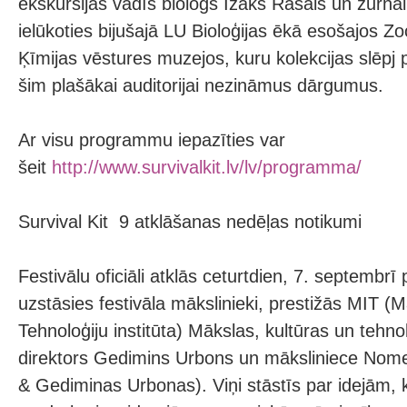
ekskursijas vadīs biologs Īzaks Rašals un žurnāli
ielūkoties bijušajā LU Bioloģijas ēkā esošajos Zo
Ķīmijas vēstures muzejos, kuru kolekcijas slēpj 
šim plašākai auditorijai nezināmus dārgumus.
Ar visu programmu iepazīties var
šeit
http://www.survivalkit.lv/lv/programma/
Survival Kit 9 atklāšanas nedēļas notikumi
Festivālu oficiāli atklās ceturtdien, 7. septembrī p
uzstāsies festivāla mākslinieki, prestižās MIT 
Tehnoloģiju institūta) Mākslas, kultūras un teh
direktors Gedimins Urbons un māksliniece No
& Gediminas Urbonas). Viņi stāstīs par idejām, 