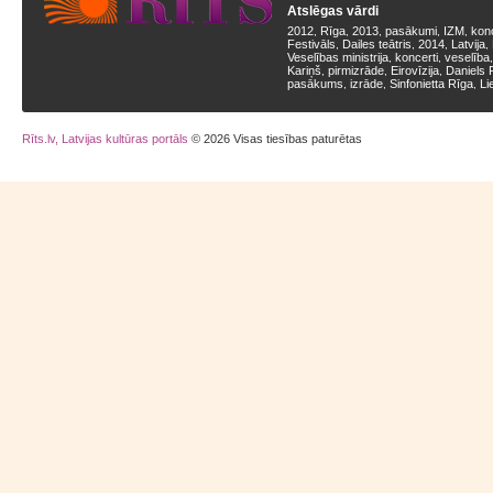
Atslēgas vārdi
2012
Rīga
2013
pasākumi
IZM
kon
,
,
,
,
,
Festivāls
Dailes teātris
2014
Latvija
,
,
,
,
Veselības ministrija
koncerti
veselība
,
,
Kariņš
pirmizrāde
Eirovīzija
Daniels 
,
,
,
pasākums
izrāde
Sinfonietta Rīga
Li
,
,
,
Rīts.lv, Latvijas kultūras portāls
© 2026 Visas tiesības paturētas