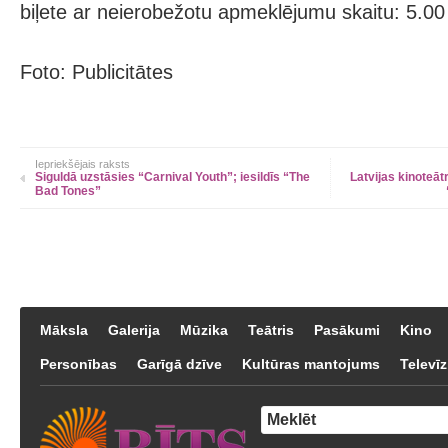
biļete ar neierobežotu apmeklējumu skaitu: 5.00 
Foto: Publicitātes
Iepriekšējais raksts
Siguldā uzstāsies “Carnival Youth”; iesildīs “The
Latvijas kinoteāt
Bad Tones”
Māksla
Galerija
Mūzika
Teātris
Pasākumi
Kino
Personības
Garīgā dzīve
Kultūras mantojums
Televīz