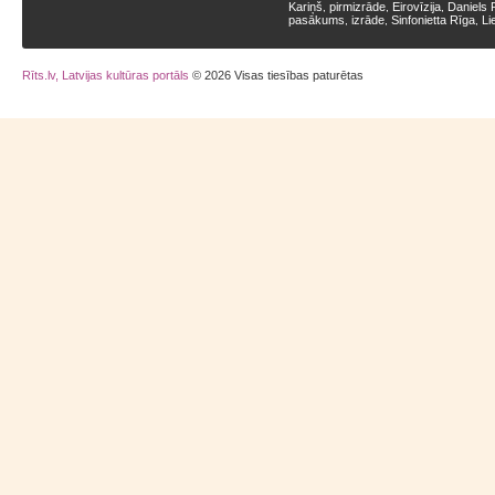
Kariņš
pirmizrāde
Eirovīzija
Daniels 
,
,
,
pasākums
izrāde
Sinfonietta Rīga
Li
,
,
,
Rīts.lv, Latvijas kultūras portāls
© 2026 Visas tiesības paturētas