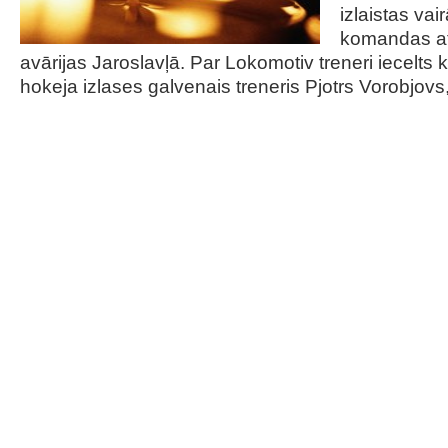
izlaistas vai
komandas at
avārijas Jaroslavļā. Par Lokomotiv treneri iecelts k
hokeja izlases galvenais treneris Pjotrs Vorobjov