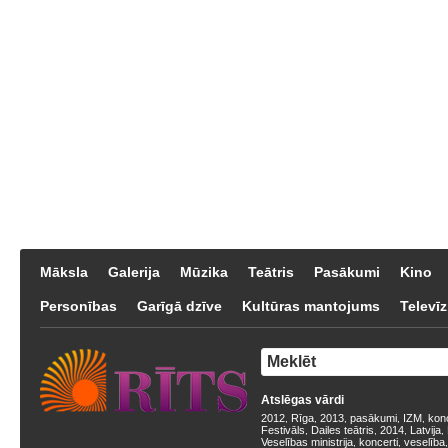
Māksla
Galerija
Mūzika
Teātris
Pasākumi
Kino
Personības
Garīgā dzīve
Kultūras mantojums
Televīz
Atslēgas vārdi
2012
Rīga
2013
pasākumi
IZM
kon
,
,
,
,
,
Festivāls
Dailes teātris
2014
Latvija
,
,
,
,
Veselības ministrija
koncerti
veselība
,
,