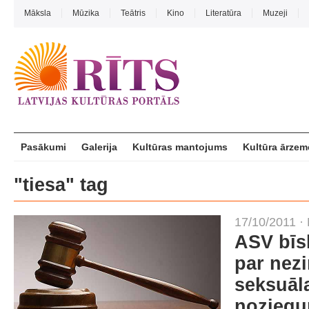
Māksla
Mūzika
Teātris
Kino
Literatūra
Muzeji
Pasākumi
Galerija
Kultūras mantojums
Kultūra ārzem
"tiesa" tag
17/10/2011 ·
ASV bīs
par nez
seksuāl
nozieg