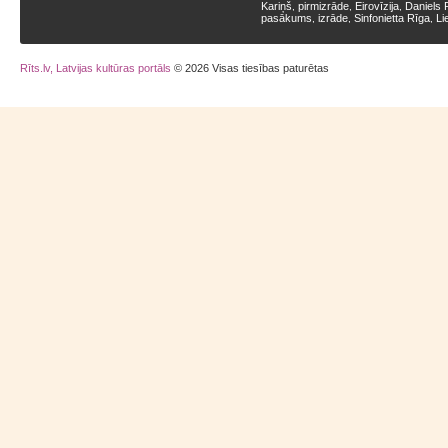
Kariņš
pirmizrāde
Eirovīzija
Daniels 
,
,
,
pasākums
izrāde
Sinfonietta Rīga
Li
,
,
,
Rīts.lv, Latvijas kultūras portāls
© 2026 Visas tiesības paturētas