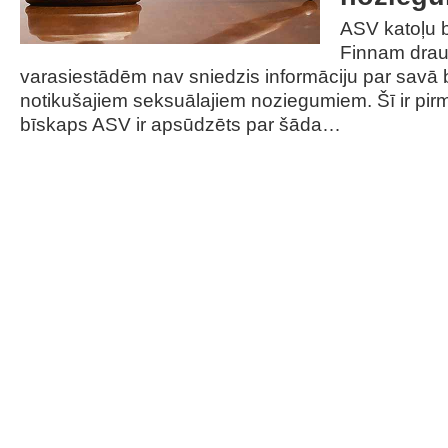
ASV katoļu
Finnam draud
varasiestādēm nav sniedzis informāciju par savā 
notikušajiem seksuālajiem noziegumiem. Šī ir pir
bīskaps ASV ir apsūdzēts par šāda…