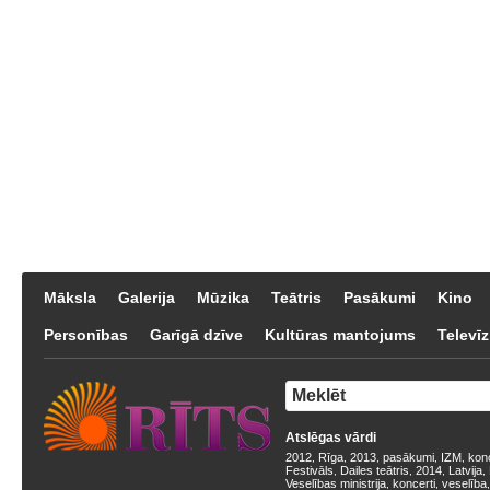
Māksla
Galerija
Mūzika
Teātris
Pasākumi
Kino
Personības
Garīgā dzīve
Kultūras mantojums
Televīz
Atslēgas vārdi
2012
Rīga
2013
pasākumi
IZM
kon
,
,
,
,
,
Festivāls
Dailes teātris
2014
Latvija
,
,
,
,
Veselības ministrija
koncerti
veselība
,
,