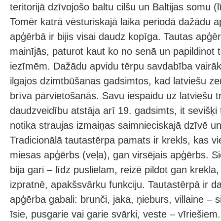
teritorijā dzīvojošo baltu cilšu un Baltijas somu (
Tomēr katrā vēsturiskajā laika periodā dažādu a
apģērbā ir bijis visai daudz kopīga. Tautas apģēr
mainījās, paturot kaut ko no senā un papildinot 
iezīmēm. Dažādu apvidu tērpu savdabība vairāk
ilgajos dzimtbūšanas gadsimtos, kad latviešu ze
brīva pārvietošanās. Savu iespaidu uz latviešu t
daudzveidību atstāja arī 19. gadsimts, it sevišķi 
notika straujas izmaiņas saimnieciskajā dzīvē un
Tradicionālā tautastērpa pamats ir krekls, kas vi
miesas apģērbs (veļa), gan virsējais apģērbs. Sie
bija gari – līdz puslielam, reizē pildot gan krekl
izpratnē, apakšsvārku funkciju. Tautastērpā ir d
apģērba gabali: brunči, jaka, ņieburs, villaine – 
īsie, pusgarie vai garie svārki, veste – vīriešiem.