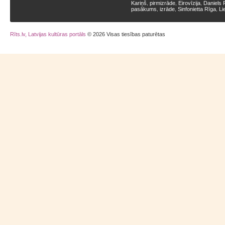
Kariņš
pirmizrāde
Eirovīzija
Daniels 
,
,
,
pasākums
izrāde
Sinfonietta Rīga
Li
,
,
,
Rīts.lv, Latvijas kultūras portāls
© 2026 Visas tiesības paturētas