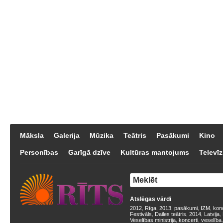
Māksla
Galerija
Mūzika
Teātris
Pasākumi
Kino
Personības
Garīgā dzīve
Kultūras mantojums
Televīz
Atslēgas vārdi
2012
Rīga
2013
pasākumi
IZM
kon
,
,
,
,
,
Festivāls
Dailes teātris
2014
Latvija
,
,
,
,
Veselības ministrija
koncerti
veselība
,
,