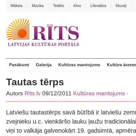
Māksla
Mūzika
Teātris
Kino
Literatūra
Muzeji
Pasākumi
Galerija
Kultūras mantojums
Kultūra ārzem
Tautas tērps
Autors
Rīts.lv
09/12/2011
Kultūras mantojums
·
Latviešu tautastērps savā būtībā ir latviešu ze
zvejnieku u.c. vienkāršo lauku ļaužu tradicionāl
viņi to valkāja galvenokārt 19. gadsimtā, apmēr