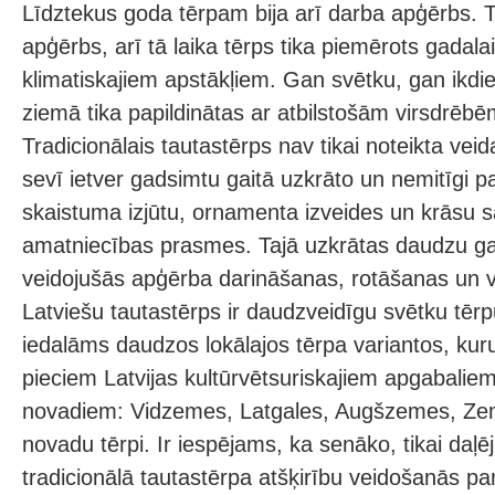
Līdztekus goda tērpam bija arī darba apģērbs.
apģērbs, arī tā laika tērps tika piemērots gadal
klimatiskajiem apstākļiem. Gan svētku, gan ikd
ziemā tika papildinātas ar atbilstošām virsdrēbē
Tradicionālais tautastērps nav tikai noteikta vei
sevī ietver gadsimtu gaitā uzkrāto un nemitīgi pa
skaistuma izjūtu, ornamenta izveides un krāsu 
amatniecības prasmes. Tajā uzkrātas daudzu ga
veidojušās apģērba darināšanas, rotāšanas un v
Latviešu tautastērps ir daudzveidīgu svētku tē
iedalāms daudzos lokālajos tērpa variantos, kuru
pieciem Latvijas kultūrvētsuriskajiem apgabaliem
novadiem: Vidzemes, Latgales, Augšzemes, Z
novadu tērpi. Ir iespējams, ka senāko, tikai daļ
tradicionālā tautastērpa atšķirību veidošanās pam