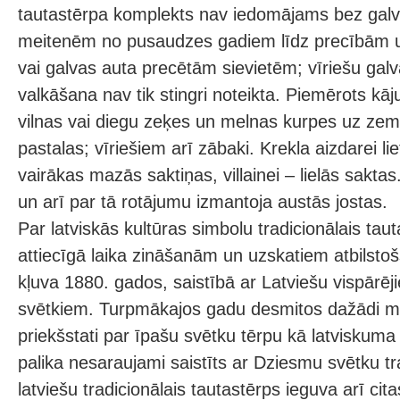
tautastērpa komplekts nav iedomājams bez gal
meitenēm no pusaudzes gadiem līdz precībām 
vai galvas auta precētām sievietēm; vīriešu ga
valkāšana nav tik stingri noteikta. Piemērots kāj
vilnas vai diegu zeķes un melnas kurpes uz zem
pastalas; vīriešiem arī zābaki. Krekla aizdarei lie
vairākas mazās saktiņas, villainei – lielās sakta
un arī par tā rotājumu izmantoja austās jostas.
Par latviskās kultūras simbolu tradicionālais taut
attiecīgā laika zināšanām un uzskatiem atbilstošs 
kļuva 1880. gados, saistībā ar Latviešu vispārē
svētkiem. Turpmākajos gadu desmitos dažādi mai
priekšstati par īpašu svētku tērpu kā latviskuma 
palika nesaraujami saistīts ar Dziesmu svētku tra
latviešu tradicionālais tautastērps ieguva arī cit