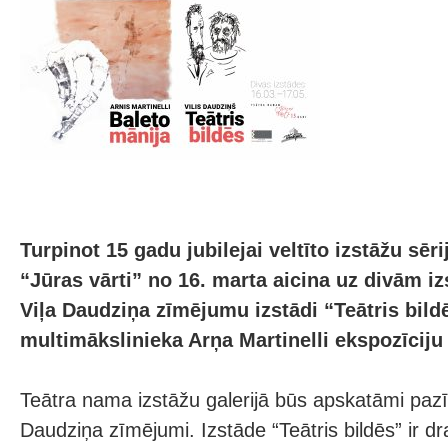
Turpinot 15 gadu jubilejai veltīto izstāžu sēr
“Jūras vārti” no 16. marta aicina uz divām i
Viļa Daudziņa zīmējumu izstādi “Teātris bild
multimākslinieka Arņa Martinelli ekspozīciju
Teātra nama izstāžu galerijā būs apskatāmi pazī
Daudziņa zīmējumi. Izstāde “Teātris bildēs” ir d