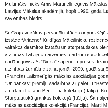
Multimākslinieks Arnis Martinelli ieguvis Māksla
Latvijas Mākslas akadēmijā, kopš 1998. gada La
savienības biedrs.
Sarīkojis vairākas personālizstādes (iepriekšējā
izstāde “Ariadne” Kuldīgas Mākslinieku rezidences
vairākos desmitos izstāžu un starptautiskās bien
atzinības Latvijā un ārzemēs, darbi ir reproducē
gadā ieguvis a/s "Diena" stipendiju preses dizai
atzinības žurnālu dizaina jomā, 2000. gadā saņ
(Francija) Laikmetīgās mākslas asociācijas god
"Unibankas" prēmiju sadarbībā ar galeriju “Baste
atrodami Lučāno Benetona kolekcijā (Itālija), 
Starptautiskā grafikas kolekcijā (Itālija), Šamal
mākslas asociācijas kolekcijā (Francija), Matti Mi