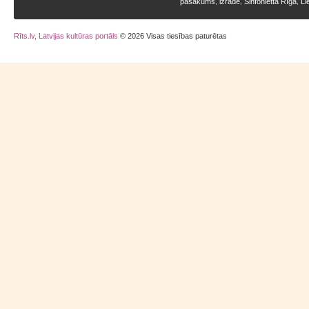
pasākums
izrāde
Sinfonietta Rīga
Li
,
,
,
Rīts.lv, Latvijas kultūras portāls
© 2026 Visas tiesības paturētas