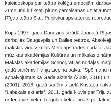
kaleidoskops par teātra kolēģu emocijām darbav
Zīmējumi ir fiksēti pirms pārcelšanās uz atjauno
Rīgas teātra ēku. Publiskai apskatei tie reproduc
Kopš 1997. gada Daudziņš strādā Jaunajā Rīgas 
darbojies Daugavpils un Dailes teātros. Absolvēj
mākslas vidusskolas Metālapstrādes nodaļu, Jāz
mūzikas akadēmijas Kultūras un mākslas zinātņu 
Mākslas akadēmijas Scenogrāfijas nodaļas maģi
gadā saņēmis Harija Liepiņa balvu, “Spēlmaņu na
apbalvojumus kā Gada aktieris (2009, 2018) un
(2001). 2018. gadā saņēmis Lielā Kristapa balv
“Labākais aktieris”. 2011. gadā kļuvis par Triju z
ordeņa virsnieku. Regulāri tiek aicināts piedalītie