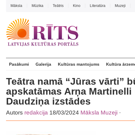
Māksla
Mūzika
Teātris
Kino
Literatūra
Muzeji
Pasākumi
Galerija
Kultūras mantojums
Kultūra ārzem
Teātra namā “Jūras vārti” b
apskatāmas Arņa Martinelli 
Daudziņa izstādes
Autors
redakcija
18/03/2024
Māksla
Muzeji
·