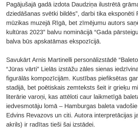
Pagājušajā gadā izdota Daudziņa ilustrētā grāma
dziedāšanas svētki bildēs”, darbi tika eksponēti
mūzikas muzejā Rīgā, bet zīmējumu autors saņ
kultūras 2023” balvu nominācijā “Gada pārstei
balva būs apskatāmas ekspozīcijā.
Savukārt Arnis Martinelli personālizstādē “Bale
“Jūras vārti” Lielās izstāžu zāles sienas iedzīvina
figurālās kompozīcijām. Kustības piefiksētas g
stadijā, bet poētiskais zemteksts šeit ir grieķu mi
literārie varoņi, kas attēloti caur laikmetīgā bale
iedvesmotāju lomā – Hamburgas baleta vadošie 
Edvins Revazovs un citi. Autora interpretācijas j
akrils) ir radītas tieši šai izstādei.