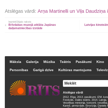
Atslēgas vārdi:
Arņa Martinelli un Viļa Daudziņa 
Iepriekšējais raksts
Brīvdabas muzejā atklāta Japānas
Latvijas kinoteāt
daiļamatniecības izstāde
Māksla
Galerija
Mūzika
Teātris
Pasākumi
Kino
Personības
Garīgā dzīve
Kultūras mantojums
Televīz
Atslēgas vārdi
2012
Rīga
2013
pasākumi
IZM
kon
,
,
,
,
,
Festivāls
Dailes teātris
2014
Latvija
,
,
,
,
Veselības ministrija
koncerti
veselība
,
,
Kariņš
pirmizrāde
Eirovīzija
Daniels 
,
,
,