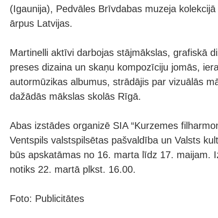
(Igaunija), Pedvāles Brīvdabas muzeja kolekcijā 
ārpus Latvijas.
Martinelli aktīvi darbojas stājmākslas, grafiskā d
preses dizaina un skaņu kompozīciju jomās, ierak
autormūzikas albumus, strādājis par vizuālās m
dažādās mākslas skolās Rīgā.
Abas izstādes organizē SIA “Kurzemes filharmoni
Ventspils valstspilsētas pašvaldība un Valsts kul
būs apskatāmas no 16. marta līdz 17. maijam. I
notiks 22. martā plkst. 16.00.
Foto: Publicitātes