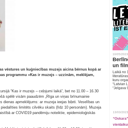
10/05/2023
Berlīn
un fil
gas vēstures un kuģniecības muzejs aicina bērnus kopā ar
Laikā no 1
nas programmu «Kas ir muzejs – uzzinām, meklējam,
literatūras
kuru organ
“Latvian L
“Jelgava 
rsijā “Kas ir muzejs – ceļojumi laikā”, bet no 11.00 – 16.30
zinošā spēlē visām paaudzēm „Rīga un viņas brīnumainie
es dienas apmeklējums: ar muzeja ieejas biļeti. Veselības un
iedalīties limitēts cilvēku skaits (līdz 10 personām). Muzeja
 saistībā ar COVID19 pandēmiju noteiktie, epidemioloģiskās
13/03/2023
“Oskara” 
vienlaiku