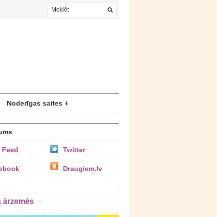
Noderīgas saites
ums
 Feed
Twitter
ebook
Draugiem.lv
a ārzemēs