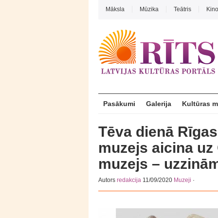
Māksla
Mūzika
Teātris
Kin
Pasākumi
Galerija
Kultūras 
Tēva dienā Rīgas
muzejs aicina uz
muzejs – uzzinā
Autors
redakcija
11/09/2020
Muzeji
·