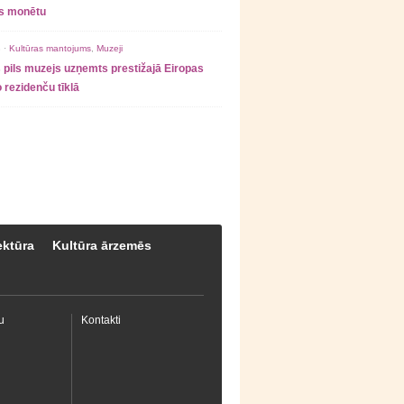
as monētu
 ·
Kultūras mantojums
,
Muzeji
 pils muzejs uzņemts prestižajā Eiropas
 rezidenču tīklā
ektūra
Kultūra ārzemēs
u
Kontakti