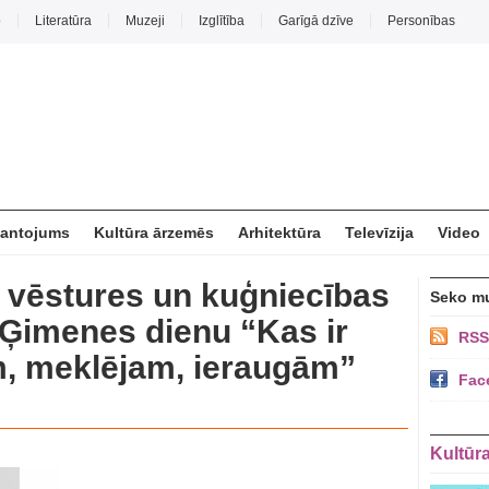
o
Literatūra
Muzeji
Izglītība
Garīgā dzīve
Personības
mantojums
Kultūra ārzemēs
Arhitektūra
Televīzija
Video
 vēstures un kuģniecības
Seko m
 Ģimenes dienu “Kas ir
RSS
m, meklējam, ieraugām”
Fac
Kultūr