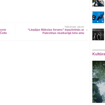
Nākamais raksts
sesto
“Liepājas Mākslas forums” iepazīstinās ar
 Čello
Palestīnas neatkarīgā kino ainu
Kultūr