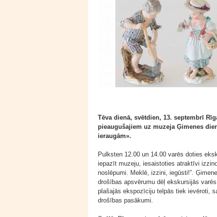
Tēva dienā, svētdien, 13. septembrī Rī
pieaugušajiem uz muzeja Ģimenes die
ieraugām».
Pulksten 12.00 un 14.00 varēs doties eksku
iepazīt muzeju, iesaistoties atraktīvi iz
noslēpumi. Meklē, izzini, iegūsti!”. Ģimen
drošības apsvērumu dēļ ekskursijās varēs p
plašajās ekspozīciju telpās tiek ievēroti,
drošības pasākumi.