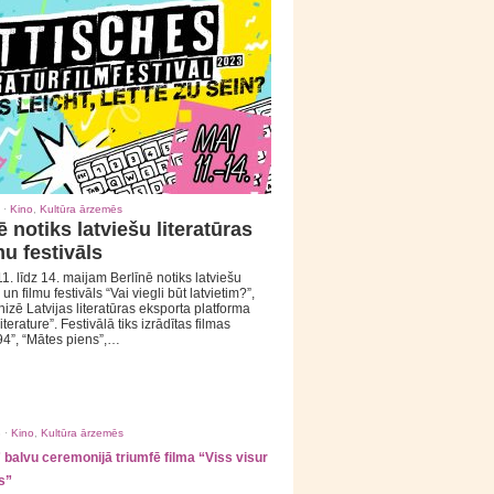
 ·
Kino
,
Kultūra ārzemēs
ē notiks latviešu literatūras
mu festivāls
1. līdz 14. maijam Berlīnē notiks latviešu
 un filmu festivāls “Vai viegli būt latvietim?”,
izē Latvijas literatūras eksporta platforma
iterature”. Festivālā tiks izrādītas filmas
94”, “Mātes piens”,…
 ·
Kino
,
Kultūra ārzemēs
balvu ceremonijā triumfē filma “Viss visur
s”