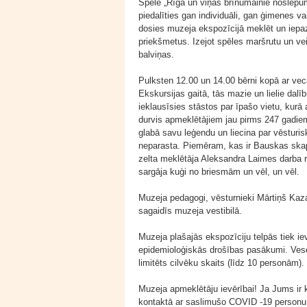
Spēlē „Rīga un viņas brīnumainie noslēpumi
piedalīties gan individuāli, gan ģimenes 
dosies muzeja ekspozīcijā meklēt un iepa
priekšmetus. Izejot spēles maršrutu un ve
balviņas.
Pulksten 12.00 un 14.00 bērni kopā ar vecā
Ekskursijas gaitā, tās mazie un lielie dalīb
ieklausīsies stāstos par īpašo vietu, kur
durvis apmeklētājiem jau pirms 247 gadie
glabā savu leģendu un liecina par vēsturis
neparasta. Piemēram, kas ir Bauskas skap
zelta meklētāja Aleksandra Laimes darba r
sargāja kuģi no briesmām un vēl, un vēl.
Muzeja pedagogi, vēsturnieki Mārtiņš Kaza
sagaidīs muzeja vestibilā.
Muzeja plašajās ekspozīciju telpās tiek ie
epidemioloģiskās drošības pasākumi. Vese
limitēts cilvēku skaits (līdz 10 personām).
Muzeja apmeklētāju ievērībai! Ja Jums ir 
kontaktā ar saslimušo COVID -19 personu, 