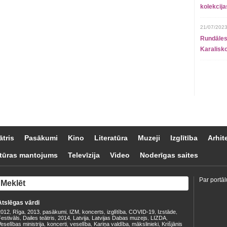
kolekcij
21/07/2023
Rundāles
Karalisko
ātris
Pasākumi
Kino
Literatūra
Muzeji
Izglītība
Arhit
tūras mantojums
Televīzija
Video
Noderīgas saites
Par portāl
Atslēgas vārdi
2012
Rīga
2013
pasākumi
IZM
koncerts
izglītība
COVID-19
Izstāde
,
,
,
,
,
,
,
,
,
estivāls
Dailes teātris
2014
Latvija
Latvijas Dabas muzejs
LIZDA
,
,
,
,
,
,
eselības ministrija
koncerti
veselība
Kariņa valdība
mākslinieki
Krišjānis
,
,
,
,
,