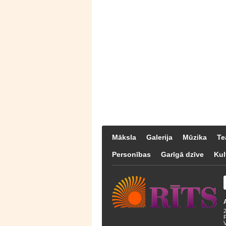
Māksla
Galerija
Mūzika
Te
Personības
Garīgā dzīve
Kul
F
V