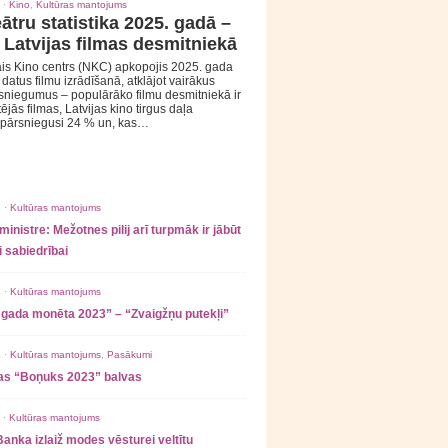
 ·
Kino
,
Kultūras mantojums
ātru statistika 2025. gadā –
 Latvijas filmas desmitniekā
is Kino centrs (NKC) apkopojis 2025. gada
s datus filmu izrādīšanā, atklājot vairākus
sniegumus – populārāko filmu desmitniekā ir
tējās filmas, Latvijas kino tirgus daļa
 pārsniegusi 24 % un, kas…
 ·
Kultūras mantojums
ministre: Mežotnes pilij arī turpmāk ir jābūt
 sabiedrībai
 ·
Kultūras mantojums
 gada monēta 2023” – “Zvaigžņu putekļi”
 ·
Kultūras mantojums
,
Pasākumi
as “Boņuks 2023” balvas
 ·
Kultūras mantojums
Banka izlaiž modes vēsturei veltītu