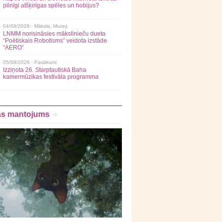
pilnīgi atšķirīgas spēles un hobijus?
04/08/2026 ·
Māksla
,
Muzeji
LNMM norisināsies mākslinieču dueta
“Poētiskais Robotisms” veidota izstāde
“AERO”
05/08/2026 ·
Pasākumi
Izziņota 26. Starptautiskā Baha
kamermūzikas festivāla programma
as mantojums