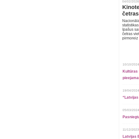
04/02/2026
Kinote
četras
Nacionāla
statistika
īpašus sa
četras vie
pirmoreiz
10/10/2024
Kultūras 
pieejamai
19/04/2024
“Latvijas
05/03/2024
Pasniegt
11/12/2023
Latvijas 