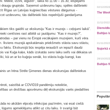
. Meklē, izzini, iegūsti!”, laikā no 11.00 – 16.30, iespējams
vai draugu grupiņās. Saņemot uzdevumu lapu, spēles dalībnieki
02/12/2022
zīt Rīgas un Latvijas kuģniecības vēstures dārgumus -
The Week
icot uzdevumu, tās dalībnieki būs nopelnījuši gandarījuma
11/11/2022
Dienvidko
kiem tiks gaidīti uz ekskursiju “Kas ir muzejs – ceļojumi laikā”.
Baltijas 
nieki centīsies rast atbildi uz jautājumu: “Kas ir muzejs?”,
ā atrodas – par vienu no Eiropā vecākajiem muzejiem, kurš vēra
m. Ikviens muzejā apskatāmais priekšmets stāsta savu stāstu,
01/11/2022
ku faktu. Ekskursijā būs iespēja ieraudzīt un iepazīt daudz
Ņujorkā s
is vai Kuģa kaķe, kāds izskatās seno laiku seifs vai dēkaiņa un
īki, kā un ar ko kuģoja senāk, ko stāsta kuģu karogi, kas
28/10/2022
Baltijas 
inis un Irēna Strēle Ģimenes dienas ekskursijas dalībniekus
vēroti, saistībā ar COVID19 pandēmiju noteiktie,
lības un drošības apsvērumu dēļ ekskursijās varēs piedalīties
Populār
kāda no akūtām elpceļu infekcijas pazīmēm, vai esat ciešā
lūgums apmeklējumu atlikt uz citu laiku. Ir svarīgi būt