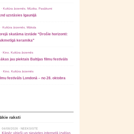
 ·
Kultūra ārzemēs
,
Mūzika
,
Pasākumi
nd uzstāsies Igaunijā
 ·
Kultūra ārzemēs
,
Māksla
rejā skatāma izstāde “Drošie horizonti:
laikmetīgā keramika”
 ·
Kino
,
Kultūra ārzemēs
ākas jau piektais Baltijas filmu festivāls
 ·
Kino
,
Kultūra ārzemēs
filmu festivāls Londonā – no 28. oktobra
ākie raksti
04/08/2026 ·
NEEKSISTE
Kāpēc vīrieši un sievietes internetā izvēlas