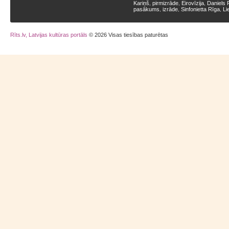
Kariņš
pirmizrāde
Eirovīzija
Daniels 
,
,
,
pasākums
izrāde
Sinfonietta Rīga
Li
,
,
,
Rīts.lv, Latvijas kultūras portāls
© 2026 Visas tiesības paturētas