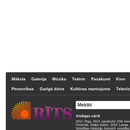
Māksla
Galerija
Mūzika
Teātris
Pasākumi
Kino
Personības
Garīgā dzīve
Kultūras mantojums
Televīz
Atslēgas vārdi
2012
Rīga
2013
pasākumi
IZM
kon
,
,
,
,
,
Festivāls
Dailes teātris
2014
Latvija
,
,
,
,
Veselības ministrija
koncerti
veselība
,
,