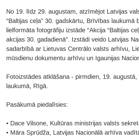
No 19. līdz 29. augustam, atzīmējot Latvijas val
“Baltijas ceļa” 30. gadskārtu, Brīvības laukumā
lielformāta fotogrāfiju izstāde “Akcija “Baltijas c
akcijas 30. gadadienā”. Izstādi veido Latvijas Na
sadarbībā ar Lietuvas Centrālo valsts arhīvu, Li
mūsdienu dokumentu arhīvu un Igaunijas Nacion
Fotoizstādes atklāšana - pirmdien, 19. augustā, 
laukumā, Rīgā.
Pasākumā piedalīsies:
• Dace Vilsone, Kultūras ministrijas valsts sekret
• Māra Sprūdža, Latvijas Nacionālā arhīva vadīt