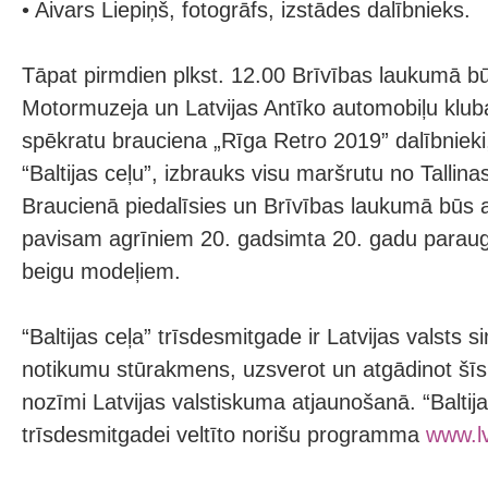
• Aivars Liepiņš, fotogrāfs, izstādes dalībnieks.
Tāpat pirmdien plkst. 12.00 Brīvības laukumā 
Motormuzeja un Latvijas Antīko automobiļu klub
spēkratu brauciena „Rīga Retro 2019” dalībnieki
“Baltijas ceļu”, izbrauks visu maršrutu no Tallinas
Braucienā piedalīsies un Brīvības laukumā būs 
pavisam agrīniem 20. gadsimta 20. gadu paraug
beigu modeļiem.
“Baltijas ceļa” trīsdesmitgade ir Latvijas valst
notikumu stūrakmens, uzsverot un atgādinot šīs 
nozīmi Latvijas valstiskuma atjaunošanā. “Baltija
trīsdesmitgadei veltīto norišu programma
www.lv