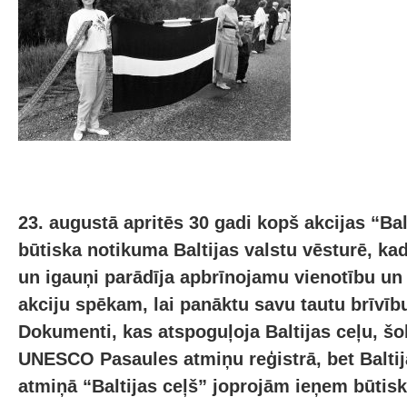
23. augustā apritēs 30 gadi kopš akcijas “Balt
būtiska notikuma Baltijas valstu vēsturē, kad 
un igauņi parādīja apbrīnojamu vienotību un
akciju spēkam, lai panāktu savu tautu brīvīb
Dokumenti, kas atspoguļoja Baltijas ceļu, šob
UNESCO Pasaules atmiņu reģistrā, bet Baltij
atmiņā “Baltijas ceļš” joprojām ieņem būtisk