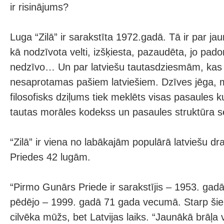
ir risinājums?
Luga “Zilā” ir sarakstīta 1972.gadā. Tā ir par jaun
kā nodzīvota velti, izšķiesta, pazaudēta, jo pad
nedzīvo… Un par latviešu tautasdziesmām, kas
nesaprotamas pašiem latviešiem. Dzīves jēga, mor
filosofisks dziļums tiek meklēts visas pasaules k
tautas morāles kodekss un pasaules struktūra s
“Zilā” ir viena no labākajām populārā latviešu 
Priedes 42 lugām.
“Pirmo Gunārs Priede ir sarakstījis – 1953. ga
pēdējo – 1999. gadā 71 gada vecumā. Starp šiem
cilvēka mūžs, bet Latvijas laiks. “Jaunākā brāļa v