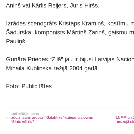
Aniņš vai Kārlis Reijers, Juris Hiršs.
Izrādes scenogrāfs Kristaps Kramiņš, kostīmu 
Šadurska, komponists Mārtiņš Zariņš, gaismu m
Pauliņš.
Gunāra Priedes “Zilā” jau ir bijusi Latvijas Nacio
Mihaila Kublinska režijā 2004.gadā.
Foto: Publicitātes
Iepriekšējais raksts
Izdots jauns grupas “Galaktika” dziesmu albums
LNMM un D
“Sirds vēl tic”
muzejā sk