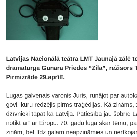
Latvijas Nacionālā teātra LMT Jaunajā zālē t
dramaturga Gunāra Priedes “Zilā”, režisors 
Pirmizrāde 29.aprīlī.
Lugas galvenais varonis Juris, runājot par autoka
govi, kuru redzējis pirms traģēdijas. Kā zināms, z
dzīvnieki tāpat kā Latvija. Patiesībā jau šobrīd L
notikt arī ar Eiropu. 70. gadu luga skar tēmu, pa
zinām, bet līdz galam neapzināmies un nerīkoj