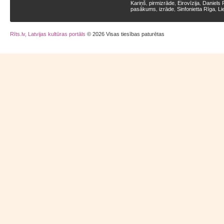
Kariņš
pirmizrāde
Eirovīzija
Daniels 
,
,
,
pasākums
izrāde
Sinfonietta Rīga
Li
,
,
,
Rīts.lv, Latvijas kultūras portāls
© 2026 Visas tiesības paturētas