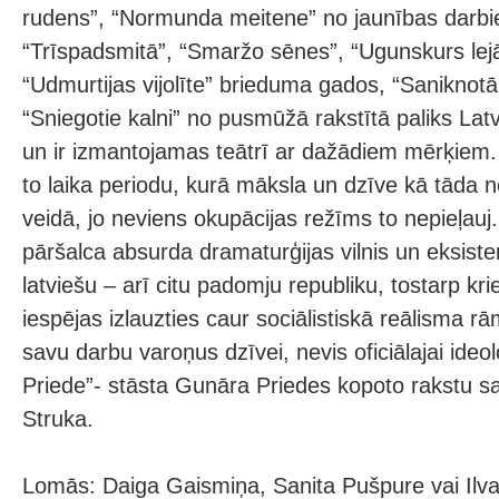
rudens”, “Normunda meitene” no jaunības darbie
“Trīspadsmitā”, “Smaržo sēnes”, “Ugunskurs lejā p
“Udmurtijas vijolīte” brieduma gados, “Saniknotā 
“Sniegotie kalni” no pusmūžā rakstītā paliks Lat
un ir izmantojamas teātrī ar dažādiem mērķiem. A
to laika periodu, kurā māksla un dzīve kā tāda n
veidā, jo neviens okupācijas režīms to nepieļau
pāršalca absurda dramaturģijas vilnis un eksistenc
latviešu – arī citu padomju republiku, tostarp kri
iespējas izlauzties caur sociālistiskā reālisma r
savu darbu varoņus dzīvei, nevis oficiālajai ideol
Priede”- stāsta Gunāra Priedes kopoto rakstu sa
Struka.
Lomās: Daiga Gaismiņa, Sanita Pušpure vai Ilv