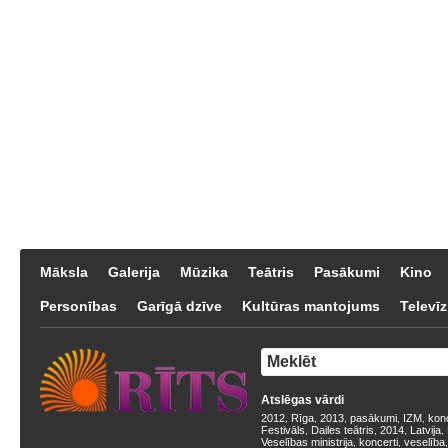
Māksla
Galerija
Mūzika
Teātris
Pasākumi
Kino
Personības
Garīgā dzīve
Kultūras mantojums
Televīz
Atslēgas vārdi
2012
Rīga
2013
pasākumi
IZM
kon
,
,
,
,
,
Festivāls
Dailes teātris
2014
Latvija
,
,
,
,
Veselības ministrija
koncerti
veselība
,
,