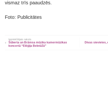
vismaz trīs paaudzēs.
Foto: Publicitātes
Iepriekšējais raksts
Šūberta un Brāmsa mūzika kamermūzikas
Divas sievietes, 
koncertā “Elēģija Beletāžā”