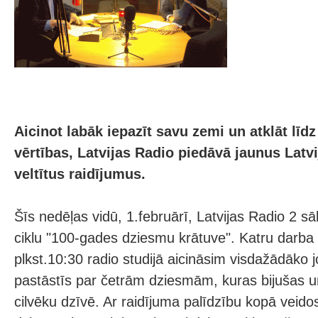
Aicinot labāk iepazīt savu zemi un atklāt lī
vērtības, Latvijas Radio piedāvā jaunus Latv
veltītus raidījumus.
Šīs nedēļas vidū, 1.februārī, Latvijas Radio 2 s
ciklu "100-gades dziesmu krātuve". Katru darba 
plkst.10:30 radio studijā aicināsim visdažādāko 
pastāstīs par četrām dziesmām, kuras bijušas u
cilvēku dzīvē. Ar raidījuma palīdzību kopā veido