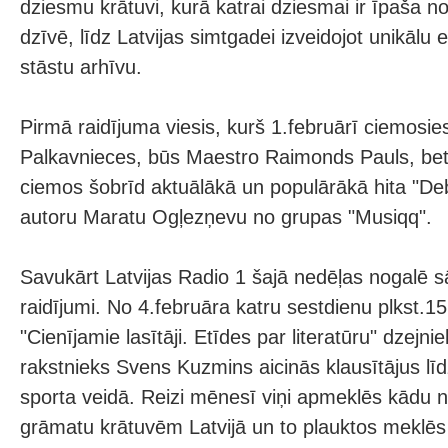
dziesmu krātuvi, kurā katrai dziesmai ir īpaša n
dzīvē, līdz Latvijas simtgadei izveidojot unikāl
stāstu arhīvu.
Pirmā raidījuma viesis, kurš 1.februārī ciemosies
Palkavnieces, būs Maestro Raimonds Pauls, bet 
ciemos šobrīd aktuālākā un populārākā hita "Debe
autoru Maratu Ogļezņevu no grupas "Musiqq".
Savukārt Latvijas Radio 1 šajā nedēļas nogalē sā
raidījumi. No 4.februāra katru sestdienu plkst.1
"Cienījamie lasītāji. Etīdes par literatūru" dzejn
rakstnieks Svens Kuzmins aicinās klausītājus līdz
sporta veidā. Reizi mēnesī viņi apmeklēs kādu 
grāmatu krātuvēm Latvijā un to plauktos meklēs 