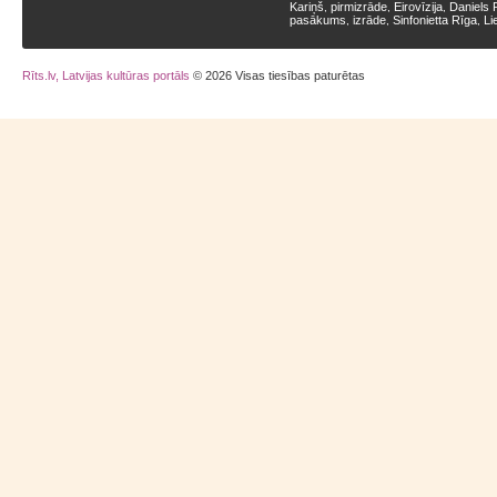
Kariņš
pirmizrāde
Eirovīzija
Daniels 
,
,
,
pasākums
izrāde
Sinfonietta Rīga
Li
,
,
,
Rīts.lv, Latvijas kultūras portāls
© 2026 Visas tiesības paturētas