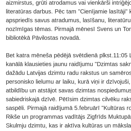
aizmirstus, grūti atrodamus vai vienkārši intriģēj
literatūras darbus. Pēc tam "Cienījamie lasītāji"
apspriedīs savus atradumus, lasīšanu, literatūru 
nozīmīgas tēmas. Pirmajā mēnesī Svens un To
bibliotēkā Pāvilostas novadā.
Bet katra mēneša pēdējā svētdienā plkst.11:05 L
kanālā klausieties jaunu raidījumu "Dzimtas sak
dažādu Latvijas dzimtu radu rakstus un samēros
personisko lielumu ar laiku, kurā viņi ir dzīvojuši,
atbildību un atstājot savas dzimtas nospiedumus
sabiedriskajā dzīvē. Pētīsim dzimtas cilvēku r
saspēli. Pirmajā raidījumā 5.februārī "Kultūras r
Rikše un programmas vadītājs Zigfrīds Muktupāv
Skulmju dzimtu, kas ir aktīva kultūras un māksl