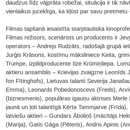
daudzus līdz vājprāta robežai, situācija ir tik nā
vienlaikus juceklīga, ka kļūst par savu pretmetu
Filmas tapšanā iesaistīta starptautiska kinopro
Filmas režisors, scenārists un producents ir Jev
operators – Andrejs Rudzāts, radošajā grupā ieti
Jurģis Krāsons, kostīmu māksliniece Keita, grim
Trumpe, izpildproducente Ilze Krūmiņliepa. Lomā
aktieru ansamblis – Krievijas zvaigzne Leonīds 
fon Fītinghofs), Lietuvas talanti Severija Janaš
Emma), Leonards Pobedonoscevs (Freds), Arvī
(biznesmenis), populāras igauņu aktrises Merle P
jaunā un ļoti talantīgā Kērta Tammjarve (Frīda), 
latviešu aktieri – Gundars Āboliņš (mācītājs He
(Marija), Gatis Gāga (Pēteris), Andris Apinis (An