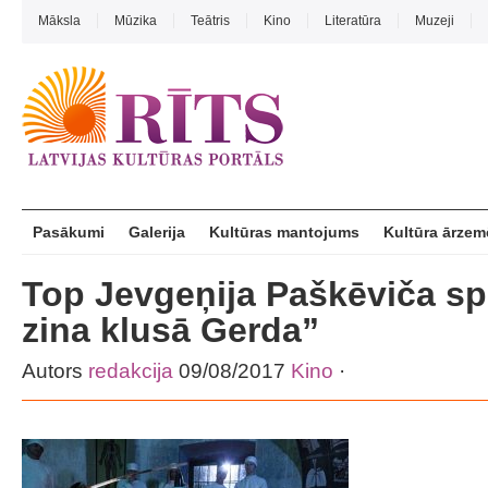
Māksla
Mūzika
Teātris
Kino
Literatūra
Muzeji
Pasākumi
Galerija
Kultūras mantojums
Kultūra ārzem
Top Jevgeņija Paškēviča sp
zina klusā Gerda”
Autors
redakcija
09/08/2017
Kino
·