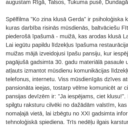
augustam Rīgā, Talsos, Tukuma pusē, Dundagā
Spēlfilma "Ko zina klusā Gerda" ir psiholoģiska 
kuras darbība risinās mūsdienās, baltvāciešu Fī
piederošā īpašumā - muižā, kas arodas klusā Lat
Lai iegūtu papildu līdzekļus īpašuma restaurācij
muižas mājā izveidojusi īpašu pansiju, kur iespē
pagājušā gadsimta 30. gadu materiālā pasaule 
atļauts izmantot mūsdienu komunikācijas līdzekļ
telefonus, internetu. Viss mūsdienīgās dzīves atri
pansionāta ieejas, tostarp vēlme komunicēt ar ci
pansijas devīzēm ir: "Ja iespējams, ciet klusu!". P
spilgtu raksturu cilvēki no dažādām valstīm, kas
nomaļajā vietā, lai izbēgtu no XXI gadsimta info
tehnoloģiskā spiediena. Trīs nedēļu ilgais karstu