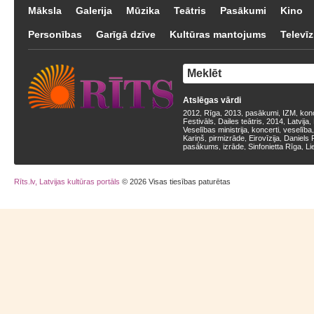
Māksla
Galerija
Mūzika
Teātris
Pasākumi
Kino
Personības
Garīgā dzīve
Kultūras mantojums
Televīz
Atslēgas vārdi
2012
Rīga
2013
pasākumi
IZM
kon
,
,
,
,
,
Festivāls
Dailes teātris
2014
Latvija
,
,
,
,
Veselības ministrija
koncerti
veselība
,
,
Kariņš
pirmizrāde
Eirovīzija
Daniels 
,
,
,
pasākums
izrāde
Sinfonietta Rīga
Li
,
,
,
Rīts.lv, Latvijas kultūras portāls
© 2026 Visas tiesības paturētas