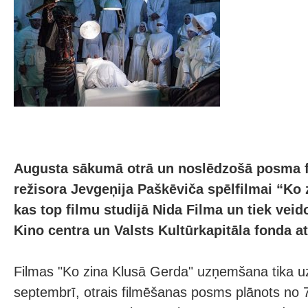
Augusta sākumā otrā un noslēdzošā posma 
režisora Jevgeņija Paškēviča spēlfilmai “Ko 
kas top filmu studijā Nida Filma un tiek veid
Kino centra un Valsts Kultūrkapitāla fonda at
Filmas "Ko zina Klusā Gerda" uzņemšana tika u
septembrī, otrais filmēšanas posms plānots no 7