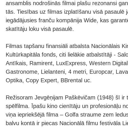
ansamblis nodrošinās filmai plašu rezonansi gan 
tās. Tiesības uz filmas izplatīšanu visā pasaulē ja
iegādājusies franču kompānija Wide, kas garantē 
skatītāju loku visā pasaulē.
Filmas tapšanu finansiāli atbalsta Nacionālais Ki
Kultūrkapitāla fonds, citi lielākie atbalstītāji - Sa
Antīkais, Ramirent, LuxExpress, Western Digital,
Gastronome, Lielanteni, 4 metri, Europcar, Lav
Optika, Copy Expert, BBrental uc.
Režisoram Jevgēņijam Paškēvičam (1948) šī ir 
spēlfilma. Īpašu kino cienītāju un profesionāļu
viņa iepriekšējā filma – Golfa straume zem ledu
balvu kontā ir piecas Nacionālā filmu festivāla Li