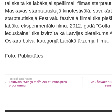
tai skaitā kā labākajai spēlfilmai; filmas starptau
Maskavas starptautiskajā kinofestivālā, savukār
starptautiskajā Festivālu festivālā filmai tika pie
labāko eksperimentālo filmu. 2012. gadā "Golf
leduskalna" tika izvirzīta kā Latvijas pieteikum
Oskara balvai kategorijā Labākā ārzemju filma.
Foto: Publicitātes
Iepriekšējais raksts
Festivāls "Skaņu mežs’2017" izziņo pilnu
Jau šovakar Su
programmu
sens