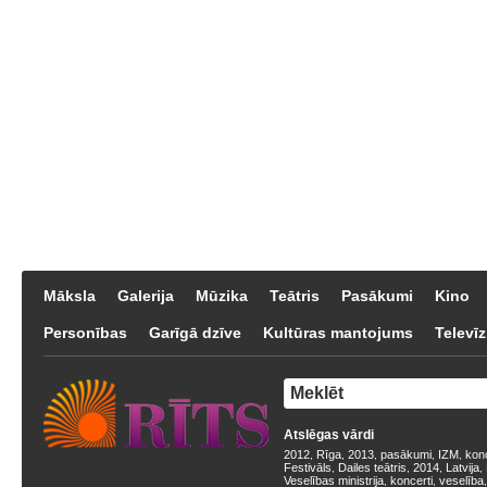
Māksla
Galerija
Mūzika
Teātris
Pasākumi
Kino
Personības
Garīgā dzīve
Kultūras mantojums
Televīz
Atslēgas vārdi
2012
Rīga
2013
pasākumi
IZM
kon
,
,
,
,
,
Festivāls
Dailes teātris
2014
Latvija
,
,
,
,
Veselības ministrija
koncerti
veselība
,
,