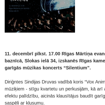
11. decembrī plkst. 17.00 Rīgas Mārtiņa evanģ
baznīcā, Slokas ielā 34, izskanēs Rīgas kam
garīgās mūzikas koncerts “Silentium”.
Diriģntes Sindijas Druvas vadībā koris “Vox Ani
mūziķiem - stīgu kvartetu un perkusijām, kā ar
efektu palīdzību, aicinās klausītājus baudīt gar
saspēli ar klusumu.