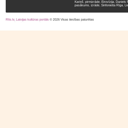
Kariņš
pirmizrāde
Eirovīzija
Daniels 
,
,
,
pasākums
izrāde
Sinfonietta Rīga
Li
,
,
,
Rīts.lv, Latvijas kultūras portāls
© 2026 Visas tiesības paturētas