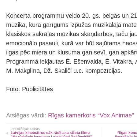
Koncerta programmu veido 20. gs. beigās un 21.
mūzika, kurā garīgums izpužas muzikālajā mate
klasiskos sakrālās mūzikas skaņdarbos, taču jau
emocionālo pasauli, kurā var būt sajūtams haos
ilgas pēc miera un klusuma gan sevī, gan apkār
Programmā iekļautas Ē. Ešenvalda, Ē. Vitakra, A
M. Makglīna, Dž. Skaliči u.c. kompozīcijas.
Foto: Publicitātes
Atslēgas vārdi:
Rīgas kamerkoris “Vox Animae”
Iepriekšējais raksts
Latvijas kinoteātros sāk rādīt asa sižeta filmu
Rīgas konc