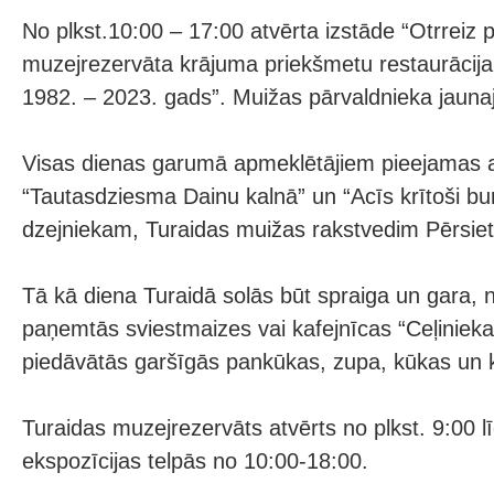
No plkst.10:00 – 17:00 atvērta izstāde “Otrreiz 
muzejrezervāta krājuma priekšmetu restaurācija
1982. – 2023. gads”. Muižas pārvaldnieka jauna
Visas dienas garumā apmeklētājiem pieejamas a
“Tautasdziesma Dainu kalnā” un “Acīs krītoši bur
dzejniekam, Turaidas muižas rakstvedim Pērsiet
Tā kā diena Turaidā solās būt spraiga un gara, n
paņemtās sviestmaizes vai kafejnīcas “Ceļinieka
piedāvātās garšīgās pankūkas, zupa, kūkas un k
Turaidas muzejrezervāts atvērts no plkst. 9:00 l
ekspozīcijas telpās no 10:00-18:00.