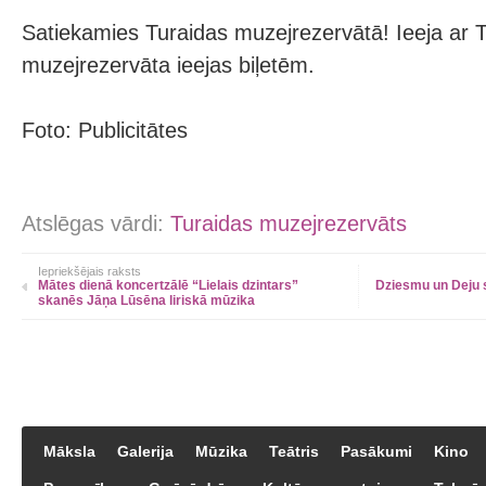
Satiekamies Turaidas muzejrezervātā! Ieeja ar 
muzejrezervāta ieejas biļetēm.
Foto: Publicitātes
Atslēgas vārdi:
Turaidas muzejrezervāts
Iepriekšējais raksts
Mātes dienā koncertzālē “Lielais dzintars”
Dziesmu un Deju s
skanēs Jāņa Lūsēna liriskā mūzika
Māksla
Galerija
Mūzika
Teātris
Pasākumi
Kino