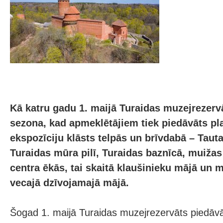
Kā katru gadu 1. maijā Turaidas muzejrezerv
sezona, kad apmeklētājiem tiek piedāvāts pl
ekspozīciju klāsts telpās un brīvdabā – Tau
Turaidas mūra pilī, Turaidas baznīcā, muiža
centra ēkās, tai skaitā klaušinieku mājā un 
vecajā dzīvojamajā mājā.
Šogad 1. maijā Turaidas muzejrezervāts piedāv