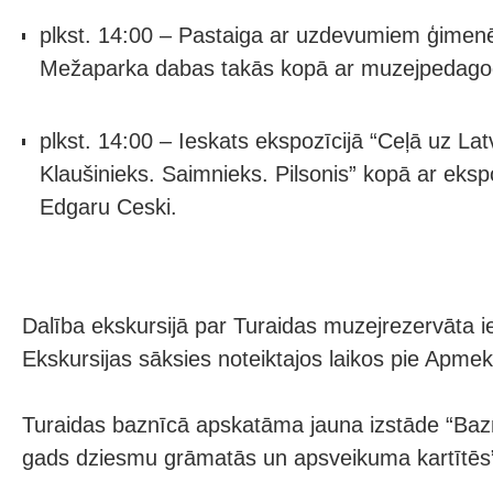
plkst. 14:00 – Pastaiga ar uzdevumiem ģimen
Mežaparka dabas takās kopā ar muzejpedagoģi 
plkst. 14:00 – Ieskats ekspozīcijā “Ceļā uz Latvi
Klaušinieks. Saimnieks. Pilsonis” kopā ar eksp
Edgaru Ceski.
Dalība ekskursijā par Turaidas muzejrezervāta iee
Ekskursijas sāksies noteiktajos laikos pie Apmek
Turaidas baznīcā apskatāma jauna izstāde “Baznī
gads dziesmu grāmatās un apsveikuma kartītēs