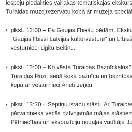
iespēju piedalīties vairākās tematiskajās ekskurs
Turaidas muzejrezervātu kopā ar muzeja speciāl
plkst. 12:00 – Pa Gaujas lībiešu pēdām. Ekskur
“Gaujas lībieši Latvijas kultūrvēsturē” un Lībi
vēsturnieci Ligitu Beitiņu.
plkst. 13:00 – Ko vēsta Turaidas Baznīckalns
Turaidas Rozi, senā koka baznīca un baznīcas 
kopā ar vēsturnieci Aneti Jeņču.
plkst. 13:30 – Septiņu istabu stāsti. Ar Turaid
pārvaldnieka vecās dzīvojamās mājas stāstiem
Pētniecības un ekspozīciju nodaļas vadītāja J