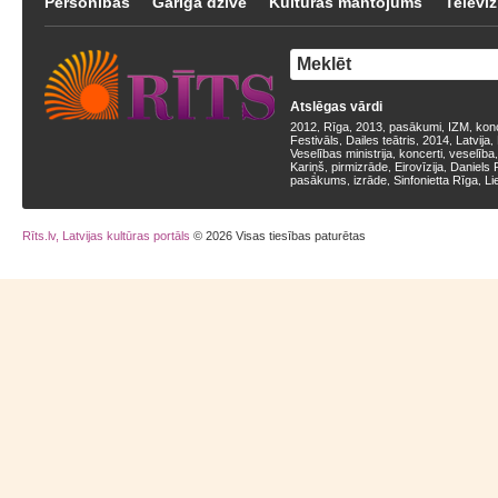
Personības
Garīgā dzīve
Kultūras mantojums
Televīz
Atslēgas vārdi
2012
Rīga
2013
pasākumi
IZM
kon
,
,
,
,
,
Festivāls
Dailes teātris
2014
Latvija
,
,
,
,
Veselības ministrija
koncerti
veselība
,
,
Kariņš
pirmizrāde
Eirovīzija
Daniels 
,
,
,
pasākums
izrāde
Sinfonietta Rīga
Li
,
,
,
Rīts.lv, Latvijas kultūras portāls
© 2026 Visas tiesības paturētas