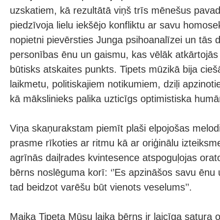
uzskatiem, kā rezultātā viņš trīs mēnešus pavad
piedzīvoja lielu iekšējo konfliktu ar savu homosek
nopietni pievērsties Junga psihoanalīzei un tās d
personības ēnu un gaismu, kas vēlāk atkārtojās
būtisks atskaites punkts. Tipets mūzikā bija cieš
laikmetu, politiskajiem notikumiem, dziļi apzinot
kā mākslinieks palika uzticīgs optimistiska humā
Viņa skaņurakstam piemīt plaši elpojošas melodisk
prasme rīkoties ar ritmu kā ar oriģinālu izteiksme
agrīnās daiļrades kvintesence atspoguļojas orato
bērns noslēguma korī: ‘’Es apzināšos savu ēnu
tad beidzot varēšu būt vienots veselums’’.
Maika Tipeta Mūsu laika bērns ir laicīga satura o