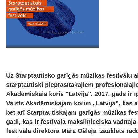
Uz Starptautisko garīgās mūzikas festivālu a
starptautiski pieprasītākajiem profesionālaj
Akadēmiskais koris "Latvija". 2017. gads ir ī
Valsts Akadēmiskajam korim „Latvija”, kas at
bet arī Starptautiskajam garīgās mūzikas fes
gadi, kas ir festivāla mākslinieciskā vadītāj
festivāla direktora Māra Ošleja izauklēts ra