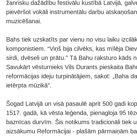
žanrisku dažādību festivālu kustībā Latvijā, ga
pievēršot vokāli instrumentālu darbu atskaņošan
muzicēšanai.
Bahs tiek uzskatīts par vienu no visu laiku izcil
komponistiem. “Viņš bija cilvēks, kas mīlēja Die
sirdi, dvēseli un prātu.” Tā Bahu raksturo kāds n
Savukārt vēsturnieks Vils Durants pieskaita Bah
reformācijas ideju turpinātājiem, sakot: „Baha dar
ietērpta mūzikā”.
Šogad Latvijā un visā pasaulē aprit 500 gadi ko
1517. gadā, kā vēsta leģenda, pienagloja 95 tēz
baznīcas durvīm. Šis notikums tradicionāli tiek u
aizsākumu Reformācijai - plašām pārmaiņām ba