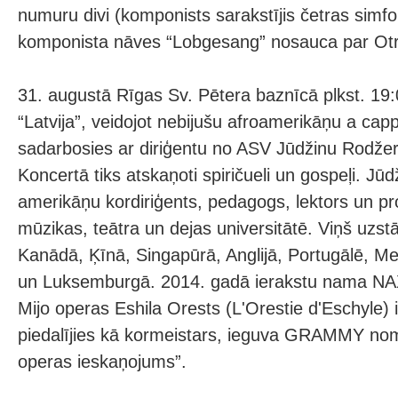
numuru divi (komponists sarakstījis četras simfon
komponista nāves “Lobgesang” nosauca par Otro
31. augustā Rīgas Sv. Pētera baznīcā plkst. 19
“Latvija”, veidojot nebijušu afroamerikāņu a ca
sadarbosies ar diriģentu no ASV Jūdžinu Rodže
Koncertā tiks atskaņoti spiričueli un gospeļi. Jūd
amerikāņu kordiriģents, pedagogs, lektors un p
mūzikas, teātra un dejas universitātē. Viņš uzstā
Kanādā, Ķīnā, Singapūrā, Anglijā, Portugālē, Meks
un Luksemburgā. 2014. gadā ierakstu nama NAX
Mijo operas Eshila Orests (L'Orestie d'Eschyle) 
piedalījies kā kormeistars, ieguva GRAMMY nom
operas ieskaņojums”.