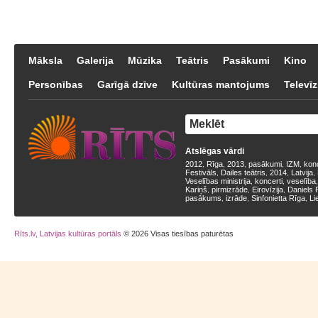
Māksla
Galerija
Mūzika
Teātris
Pasākumi
Kino
Personības
Garīgā dzīve
Kultūras mantojums
Televīz
Atslēgas vārdi
2012
Rīga
2013
pasākumi
IZM
kon
,
,
,
,
,
Festivāls
Dailes teātris
2014
Latvija
,
,
,
,
Veselības ministrija
koncerti
veselība
,
,
Kariņš
pirmizrāde
Eirovīzija
Daniels 
,
,
,
pasākums
izrāde
Sinfonietta Rīga
Li
,
,
,
Rīts.lv, Latvijas kultūras portāls
© 2026 Visas tiesības paturētas