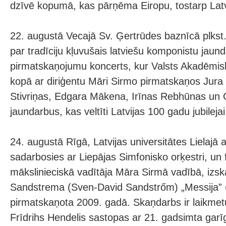
dzīvē kopumā, kas pārņēma Eiropu, tostarp Latvij
22. augustā Vecajā Sv. Ģertrūdes baznīcā plkst.
par tradīciju kļuvušais latviešu komponistu jaun
pirmatskaņojumu koncerts, kur Valsts Akadēmiska
kopā ar diriģentu Māri Sirmo pirmatskaņos Jura
Stivriņas, Edgara Mākena, Irīnas Rebhūnas un
jaundarbus, kas veltīti Latvijas 100 gadu jubilejai
24. augustā Rīgā, Latvijas universitātes Lielajā a
sadarbosies ar Liepājas Simfonisko orķestri, un 
mākslinieciskā vadītāja Māra Sirmā vadībā, iz
Sandstrema (Sven-David Sandstrőm) „Messija” (
pirmatskaņota 2009. gadā. Skaņdarbs ir laikmet
Frīdrihs Hendelis sastopas ar 21. gadsimta gar