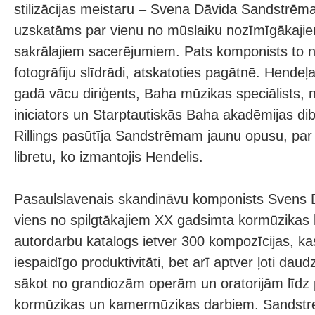
stilizācijas meistaru – Svena Dāvida Sandstrēma
uzskatāms par vienu no mūslaiku nozīmīgākajie
sakrālajiem sacerējumiem. Pats komponists to n
fotogrāfiju slīdrādi, atskatoties pagātnē. Hendeļ
gadā vācu diriģents, Baha mūzikas speciālists,
iniciators un Starptautiskās Baha akadēmijas di
Rillings pasūtīja Sandstrēmam jaunu opusu, pa
libretu, ko izmantojis Hendelis.
Pasaulslavenais skandināvu komponists Svens 
viens no spilgtākajiem XX gadsimta kormūzikas
autordarbu katalogs ietver 300 kompozīcijas, kas
iespaidīgo produktivitāti, bet arī aptver ļoti dau
sākot no grandiozām operām un oratorijām līdz 
kormūzikas un kamermūzikas darbiem. Sandstre