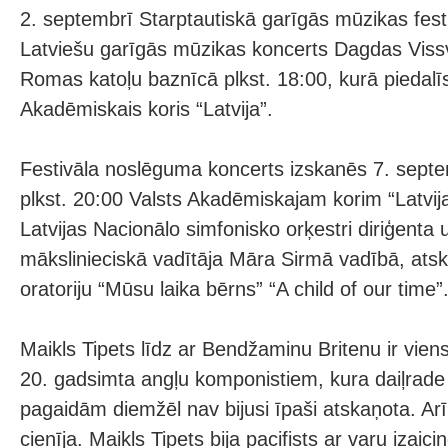
2. septembrī Starptautiskā garīgās mūzikas festi
Latviešu garīgās mūzikas koncerts Dagdas Viss
Romas katoļu baznīcā plkst. 18:00, kurā piedalīs
Akadēmiskais koris “Latvija”.
Festivāla noslēguma koncerts izskanēs 7. sep
plkst. 20:00 Valsts Akadēmiskajam korim “Latvija
Latvijas Nacionālo simfonisko orķestri diriģenta u
mākslinieciskā vadītāja Māra Sirmā vadībā, atsk
oratoriju “Mūsu laika bērns” “A child of our time”
Maikls Tipets līdz ar Bendžaminu Britenu ir vie
20. gadsimta angļu komponistiem, kura daiļrade 
pagaidām diemžēl nav bijusi īpaši atskaņota. Arī 
cienīja. Maikls Tipets bija pacifists ar varu izaic