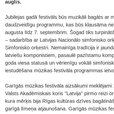
auglis.
Jubilejas gadā festivāls būs muzikāli bagāts ar m
daudzveidīgu programmu, kas būs klausāma ne t
augusta līdz 7. septembrim. Šogad tiks turpinātā
– sadarbība ar Latvijas Nacionālo simfonisko orķ
Simfonisko orķestri. Nemainīga tradīcija ir jaun
latviešu komponistiem, pasaulē pazīstamu komp
goda viesa statusā un vērienīgu vokāli simfoni
iestudēšana mūzikas festivāla programmas ietv
Garīgās mūzikas festivāla aizsākumi meklējami
Valsts Akadēmiskais koris "Latvija" pirmo reizi or
kura mērķis bija Rīgas kultūras dzīves bagātinā
garīgā līmeņa atjaunošana. Garīgās mūzikas fest