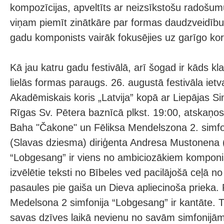
kompozīcijas, apveltīts ar neizsīkstošu radošumu
viņam piemīt zinātkāre par formas daudzveidību
gadu komponists vairāk fokusējies uz garīgo ko
Kā jau katru gadu festivālā, arī šogad ir kāds kl
lielās formas paraugs. 26. augustā festivāla ietv
Akadēmiskais koris „Latvija” kopā ar Liepājas Si
Rīgas Sv. Pētera baznīcā plkst. 19:00, atskaņo
Baha "Čakone" un Fēliksa Mendelszona 2. simf
(Slavas dziesma) diriģenta Andresa Mustonena (
“Lobgesang” ir viens no ambiciozākiem komponi
izvēlētie teksti no Bībeles ved pacilājošā ceļā n
pasaules pie gaiša un Dieva apliecinoša prieka.
Medelsona 2 simfonija “Lobgesang” ir kantāte.
savas dzīves laikā nevienu no savām simfonijām