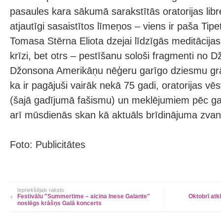
pasaules kara sākumā sarakstītās oratorijas libre
atjautīgi sasaistītos līmeņos – viens ir paša Tip
Tomasa Stērna Eliota dzejai līdzīgās meditācija
krīzi, bet otrs – pestīšanu sološi fragmenti no 
Džonsona Amerikāņu nēģeru garīgo dziesmu grā
ka ir pagājuši vairāk nekā 75 gadi, oratorijas v
(šajā gadījumā fašismu) un meklējumiem pēc ga
arī mūsdienās skan kā aktuāls brīdinājuma zvan
Foto: Publicitātes
Iepriekšējais raksts
Festivālu "Summertime – aicina Inese Galante"
Oktobrī atk
noslēgs krāšņs Galā koncerts