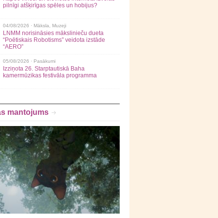
pilnīgi atšķirīgas spēles un hobijus?
04/08/2026 ·
Māksla
,
Muzeji
LNMM norisināsies mākslinieču dueta
“Poētiskais Robotisms” veidota izstāde
“AERO”
05/08/2026 ·
Pasākumi
Izziņota 26. Starptautiskā Baha
kamermūzikas festivāla programma
as mantojums