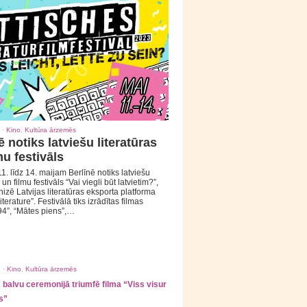
 ·
Kino
,
Kultūra ārzemēs
ē notiks latviešu literatūras
mu festivāls
1. līdz 14. maijam Berlīnē notiks latviešu
 un filmu festivāls “Vai viegli būt latvietim?”,
izē Latvijas literatūras eksporta platforma
iterature”. Festivālā tiks izrādītas filmas
94”, “Mātes piens”,…
 ·
Kino
,
Kultūra ārzemēs
balvu ceremonijā triumfē filma “Viss visur
s”