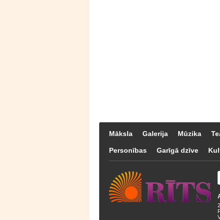
Māksla
Galerija
Mūzika
Te
Personības
Garīgā dzīve
Kul
F
V