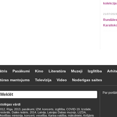
kolekcij
21/07/2023
Rundāles
Karalisko
ātris
Pasākumi
Kino
Literatūra
Muzeji
Izglītība
Arhit
tūras mantojums
Televīzija
Video
Noderīgas saites
Par portāl
Atslēgas vārdi
2012
Rīga
2013
pasākumi
IZM
koncerts
izglītība
COVID-19
Izstāde
,
,
,
,
,
,
,
,
,
estivāls
Dailes teātris
2014
Latvija
Latvijas Dabas muzejs
LIZDA
,
,
,
,
,
,
eselības ministrija
koncerti
veselība
Kariņa valdība
mākslinieki
Krišjānis
,
,
,
,
,