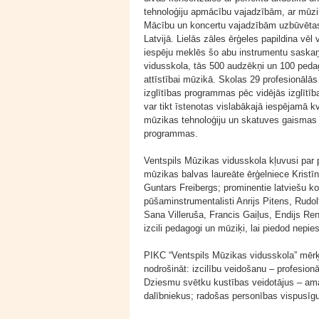
tehnoloģiju apmācību vajadzībām, ar mūzi
Mācību un koncertu vajadzībām uzbūvētas 
Latvijā. Lielās zāles ērģeles papildina vēl
iespēju meklēs šo abu instrumentu saskaņa
vidusskola, tās 500 audzēkņi un 100 peda
attīstībai mūzikā. Skolas 29 profesionālās
izglītības programmas pēc vidējās izglītīb
var tikt īstenotas vislabākajā iespējamā kva
mūzikas tehnoloģiju un skatuves gaismas 
programmas.
Ventspils Mūzikas vidusskola kļuvusi par p
mūzikas balvas laureāte ērģelniece Kristī
Guntars Freibergs; prominentie latviešu ko
pūšaminstrumentalisti Anrijs Pitens, Rudolf
Sana Villeruša, Francis Gaiļus, Endijs Re
izcili pedagogi un mūziķi, lai piedod nepi
PIKC “Ventspils Mūzikas vidusskola” mērķis
nodrošināt: izcilību veidošanu – profesio
Dziesmu svētku kustības veidotājus – ama
dalībniekus; radošas personības vispusīgu 