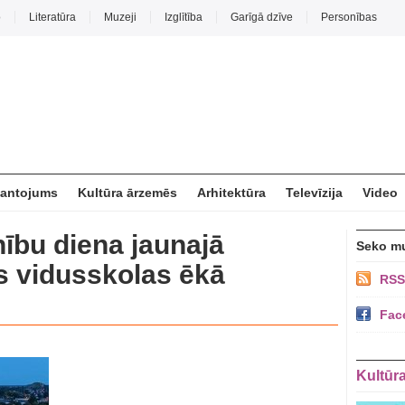
o
Literatūra
Muzeji
Izglītība
Garīgā dzīve
Personības
mantojums
Kultūra ārzemēs
Arhitektūra
Televīzija
Video
nību diena jaunajā
Seko m
s vidusskolas ēkā
RSS
Fac
Kultūr