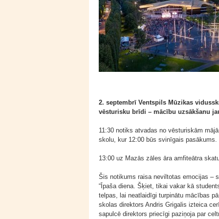
2. septembrī Ventspils Mūzikas vidussk
vēsturisku brīdi – mācību uzsākšanu ja
11:30 notiks atvadas no vēsturiskām mājām
skolu, kur 12:00 būs svinīgais pasākums.
13:00 uz Mazās zāles āra amfiteātra skat
Šis notikums raisa neviltotas emocijas – s
“Īpaša diena. Šķiet, tikai vakar kā student
telpas, lai neatlaidīgi turpinātu mācības p
skolas direktors Andris Grigalis izteica ce
sapulcē direktors priecīgi paziņoja par cel