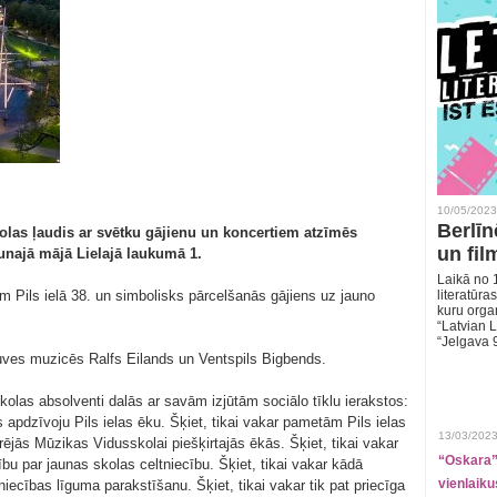
10/05/2023
Berlīn
olas ļaudis ar svētku gājienu un koncertiem atzīmēs
un fil
unajā mājā Lielajā laukumā 1.
Laikā no 1
 Pils ielā 38. un simbolisks pārcelšanās gājiens uz jauno
literatūras
kuru organ
“Latvian L
“Jelgava 
uves muzicēs Ralfs Eilands un Ventspils Bigbends.
kolas absolventi dalās ar savām izjūtām sociālo tīklu ierakstos:
s apdzīvoju Pils ielas ēku. Šķiet, tikai vakar pametām Pils ielas
13/03/2023
ārējās Mūzikas Vidusskolai piešķirtajās ēkās. Šķiet, tikai vakar
“Oskara” 
rību par jaunas skolas celtniecību. Šķiet, tikai vakar kādā
vienlaiku
tniecības līguma parakstīšanu. Šķiet, tikai vakar tik pat priecīga