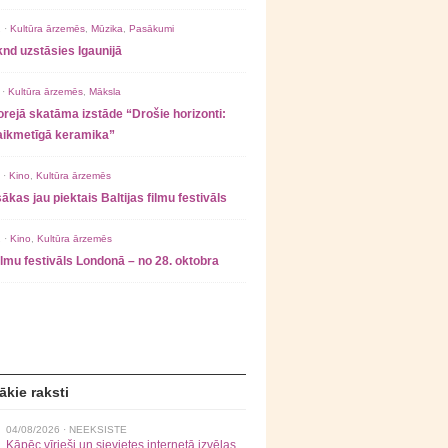
 ·
Kultūra ārzemēs
,
Mūzika
,
Pasākumi
nd uzstāsies Igaunijā
 ·
Kultūra ārzemēs
,
Māksla
rejā skatāma izstāde “Drošie horizonti:
laikmetīgā keramika”
 ·
Kino
,
Kultūra ārzemēs
ākas jau piektais Baltijas filmu festivāls
 ·
Kino
,
Kultūra ārzemēs
filmu festivāls Londonā – no 28. oktobra
ākie raksti
04/08/2026 ·
NEEKSISTE
Kāpēc vīrieši un sievietes internetā izvēlas