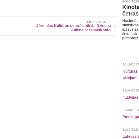
04/02/2026
Kinote
četras
Nacionāla
Nākamais raksts
statistika
Jūrmalas Kultūras centrās atklās Dzintara
īpašus sa
Adieņa personālizstādi
četras vie
pirmoreiz
10/10/2024
Kultūras 
pieejamai
19/04/2024
“Latvijas
05/03/2024
Pasniegt
11/12/2023
Latvijas 