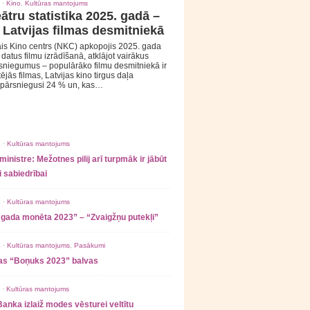
 ·
Kino
,
Kultūras mantojums
ātru statistika 2025. gadā –
 Latvijas filmas desmitniekā
is Kino centrs (NKC) apkopojis 2025. gada
s datus filmu izrādīšanā, atklājot vairākus
sniegumus – populārāko filmu desmitniekā ir
tējās filmas, Latvijas kino tirgus daļa
 pārsniegusi 24 % un, kas…
 ·
Kultūras mantojums
ministre: Mežotnes pilij arī turpmāk ir jābūt
 sabiedrībai
 ·
Kultūras mantojums
 gada monēta 2023” – “Zvaigžņu putekļi”
 ·
Kultūras mantojums
,
Pasākumi
as “Boņuks 2023” balvas
 ·
Kultūras mantojums
Banka izlaiž modes vēsturei veltītu