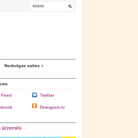
Noderīgas saites
ums
 Feed
Twitter
ebook
Draugiem.lv
a ārzemēs