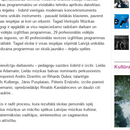
kas programmatūru un vislabāko tehniku aprīkotu datorklasi.
ērģeles - šobrīd vienīgais modernais koncertinstruments
 viens unikāls instruments - pasaulē lielākās klavieres, paverot
s iespējas ar kori un orķestri. Tagad Ventspils Mūzikas
gogi ir apgādāti ar visu nepieciešamo radošam darbam un
 vidējās izglītības programmas, 29 profesionālās vidējās
as ieguves, un 40 profesionālās ievirzes izglītības programmas
litātē. Tagad skolai ir visas iespējas stiprināt Latvijā unikālās
dizaina programmas un skolā jaunāko – ērģeļu spēles
ievilcīgu darbavietu – pedagogu sastāvs šobrīd ir izcils: Lielās
Kultūr
ne Adamaite; Lielās mūzikas balvas nominants perkusionists
mponisti Andris Dzenītis un Rihards Dubra; talantīgie
s Kulbergs, Jānis Pusplatais, Pēteris Endzelis; izcilie pianisti
nemanis; opredziedātājs Rinalds Kandalincevs un daudzi citi
esauktie…
 ir radīt procesu, kura rezultātā skolas personāls spēj
nālus mūziķus un mācību spēkus Latvijas mūzikas kultūrai;
tiermākslas vadītājus, ieinteresētus un sagatavotus
attīstību.