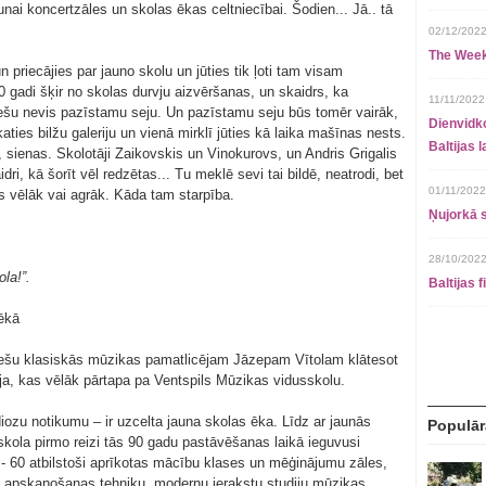
unai koncertzāles un skolas ēkas celtniecībai. Šodien... Jā.. tā
02/12/2022
The Week
un priecājies par jauno skolu un jūties tik ļoti tam visam
 30 gadi šķir no skolas durvju aizvēršanas, un skaidrs, ka
11/11/2022
ešu nevis pazīstamu seju. Un pazīstamu seju būs tomēr vairāk,
Dienvidko
aties bilžu galeriju un vienā mirklī jūties kā laika mašīnas nests.
Baltijas 
, sienas. Skolotāji Zaikovskis un Vinokurovs, un Andris Grigalis
idri, kā šorīt vēl redzētas... Tu meklē sevi tai bildē, neatrodi, bet
01/11/2022
us vēlāk vai agrāk. Kāda tam starpība.
Ņujorkā s
28/10/2022
la!”.
Baltijas 
ēkā
iešu klasiskās mūzikas pamatlicējam Jāzepam Vītolam klātesot
ija, kas vēlāk pārtapa pa Ventspils Mūzikas vidusskolu.
diozu notikumu – ir uzcelta jauna skolas ēka. Līdz ar jaunās
Populār
kola pirmo reizi tās 90 gadu pastāvēšanas laikā ieguvusi
u - 60 atbilstoši aprīkotas mācību klases un mēģinājumu zāles,
un apskaņošanas tehniku, modernu ierakstu studiju mūzikas