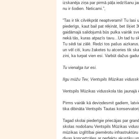
izskanēja ziņa par pirmā pāļa iedzīšanu ja
nu ir šodien. Neticami.”,
“Tas ir tik cilvēkprāt neaptverami! Tu lasi 
piederīgs, kaut bail pat rēķināt, bet šķiet
gaidāmajā salidojumā būs pulka vairāk sv
nekā tās, kuras atpazīs tavu...Un tad tu sk
Tu sēdi tai zālē. Redzi tos pašus aizkarus
un vēl citi, kuru žaketes tu atceries tik ska
zini, ka turpat vien esi. Varbūt dažus gad
Tu vienalga tur esi.
Ilgu mūžu Tev, Ventspils Mūzikas vidussko
Ventspils Mūzikas vidusskola tās jaunajā 
Pirms vairāk kā deviņdesmit gadiem, latv
tika dibināta Ventspils Tautas konservator
Tagad skolai piederīgie priecājas par gran
skolas nodošanu Ventspils Mūzikas viduss
mūzikas izglītībai piemērotu infrastruktūr
divas koncertzāles ar perfektu akustiku 