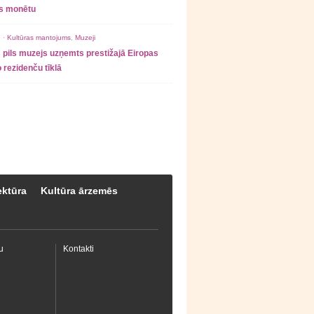
as monētu
 ·
Kultūras mantojums
,
Muzeji
 pils muzejs uzņemts prestižajā Eiropas
 rezidenču tīklā
ektūra
Kultūra ārzemēs
u
Kontakti