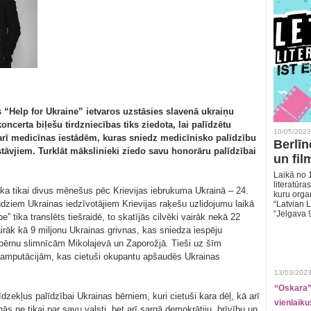
 “Help for Ukraine” ietvaros uzstāsies slavenā ukraiņu
ncerta biļešu tirdzniecības tiks ziedota, lai palīdzētu
10/05/2023
 arī medicīnas iestādēm, kuras sniedz medicīnisko palīdzību
Berlīn
tāvjiem. Turklāt mākslinieki ziedo savu honorāru palīdzībai
un fil
Laikā no 1
literatūras
ka tikai divus mēnešus pēc Krievijas iebrukuma Ukrainā – 24.
kuru organ
udziem Ukrainas iedzīvotājiem Krievijas raķešu uzlidojumu laikā
“Latvian L
“Jelgava 
” tika translēts tiešraidē, to skatījās cilvēki vairāk nekā 22
vairāk kā 9 miljonu Ukrainas grivnas, kas sniedza iespēju
 bērnu slimnīcām Mikolajevā un Zaporožjā. Tieši uz šīm
 ar amputācijām, kas cietuši okupantu apšaudēs Ukrainas
13/03/2023
“Oskara” 
dzekļus palīdzībai Ukrainas bērniem, kuri cietuši kara dēļ, kā arī
vienlaiku
ās ne tikai par savu valsti, bet arī sargā demokrātiju, brīvību un