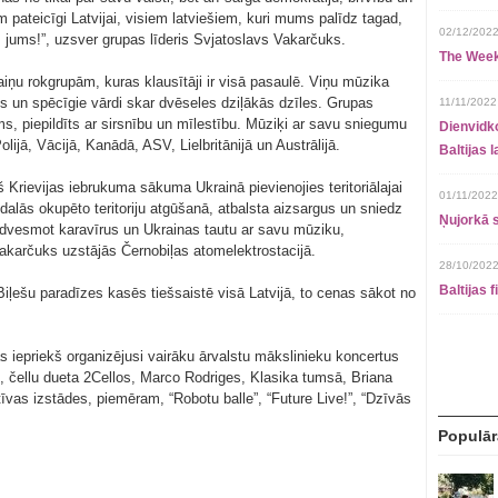
 pateicīgi Latvijai, visiem latviešiem, kuri mums palīdz tagad,
02/12/2022
s jums!”, uzsver grupas līderis Svjatoslavs Vakarčuks.
The Week
iņu rokgrupām, kuras klausītāji ir visā pasaulē. Viņu mūzika
ms un spēcīgie vārdi skar dvēseles dziļākās dzīles. Grupas
11/11/2022
s, piepildīts ar sirsnību un mīlestību. Mūziķi ar savu sniegumu
Dienvidko
 Polijā, Vācijā, Kanādā, ASV, Lielbritānijā un Austrālijā.
Baltijas 
Krievijas iebrukuma sākuma Ukrainā pievienojies teritoriālajai
01/11/2022
alās okupēto teritoriju atgūšanā, atbalsta aizsargus un sniedz
Ņujorkā s
 iedvesmot karavīrus un Ukrainas tautu ar savu mūziku,
akarčuks uzstājās Černobiļas atomelektrostacijā.
28/10/2022
Baltijas 
iļešu paradīzes kasēs tiešsaistē visā Latvijā, to cenas sākot no
s iepriekš organizējusi vairāku ārvalstu mākslinieku koncertus
, čellu dueta 2Cellos, Marco Rodriges, Klasika tumsā, Briana
ktīvas izstādes, piemēram, “Robotu balle”, “Future Live!”, “Dzīvās
Populār