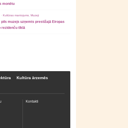
as monētu
 ·
Kultūras mantojums
,
Muzeji
 pils muzejs uzņemts prestižajā Eiropas
 rezidenču tīklā
ektūra
Kultūra ārzemēs
u
Kontakti