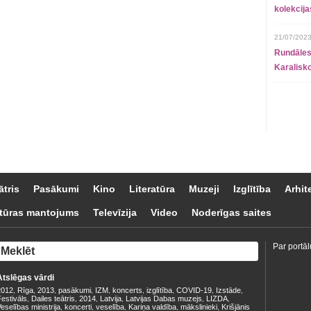
kolekcij
21/07/2023
Rundāles
Karalisko
ātris
Pasākumi
Kino
Literatūra
Muzeji
Izglītība
Arhit
tūras mantojums
Televīzija
Video
Noderīgas saites
Par portāl
Atslēgas vārdi
2012
Rīga
2013
pasākumi
IZM
koncerts
izglītība
COVID-19
Izstāde
,
,
,
,
,
,
,
,
,
estivāls
Dailes teātris
2014
Latvija
Latvijas Dabas muzejs
LIZDA
,
,
,
,
,
,
eselības ministrija
koncerti
veselība
Kariņa valdība
mākslinieki
Krišjānis
,
,
,
,
,