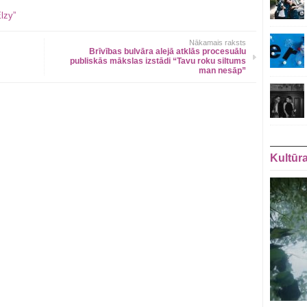
lzy”
Nākamais raksts
Brīvības bulvāra alejā atklās procesuālu
publiskās mākslas izstādi “Tavu roku siltums
man nesāp”
Kultūr