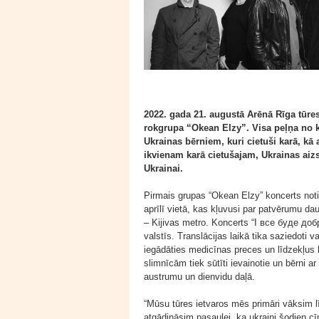
2022. gada 21. augustā Arēnā Rīga tūres
rokgrupa “Okean Elzy”. Visa peļņa no ko
Ukrainas bērniem, kuri cietuši karā, kā
ikvienam karā cietušajam, Ukrainas aizs
Ukrainai.
Pirmais grupas “Okean Elzy” koncerts noti
aprīlī vietā, kas kļuvusi par patvērumu da
– Kijivas metro. Koncerts “I все буде добре
valstīs. Translācijas laikā tika saziedoti 
iegādāties medicīnas preces un līdzekļus
slimnīcām tiek sūtīti ievainotie un bērni
austrumu un dienvidu daļā.
“Mūsu tūres ietvaros mēs primāri vāksim lī
atgādināsim pasaulei, ka ukraiņi šodien cīn