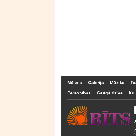
Māksla
Galerija
Mūzika
Te
Personības
Garīgā dzīve
Kul
F
V