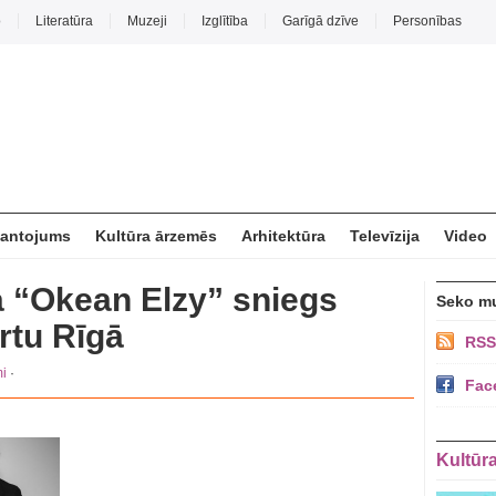
o
Literatūra
Muzeji
Izglītība
Garīgā dzīve
Personības
mantojums
Kultūra ārzemēs
Arhitektūra
Televīzija
Video
 “Okean Elzy” sniegs
Seko m
rtu Rīgā
RSS
i
·
Fac
Kultūr