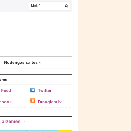
Noderīgas saites
ums
 Feed
Twitter
ebook
Draugiem.lv
a ārzemēs