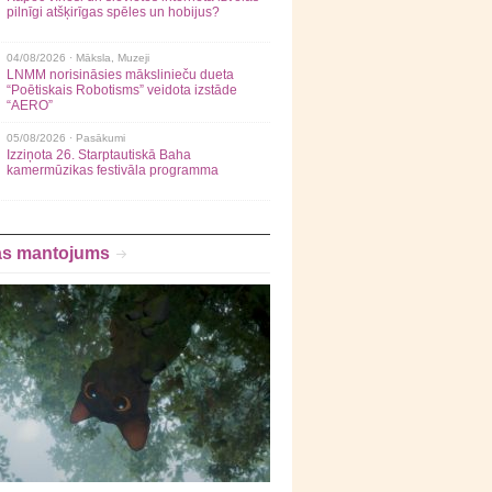
pilnīgi atšķirīgas spēles un hobijus?
04/08/2026 ·
Māksla
,
Muzeji
LNMM norisināsies mākslinieču dueta
“Poētiskais Robotisms” veidota izstāde
“AERO”
05/08/2026 ·
Pasākumi
Izziņota 26. Starptautiskā Baha
kamermūzikas festivāla programma
as mantojums