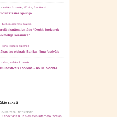
 ·
Kultūra ārzemēs
,
Mūzika
,
Pasākumi
nd uzstāsies Igaunijā
 ·
Kultūra ārzemēs
,
Māksla
rejā skatāma izstāde “Drošie horizonti:
laikmetīgā keramika”
 ·
Kino
,
Kultūra ārzemēs
ākas jau piektais Baltijas filmu festivāls
 ·
Kino
,
Kultūra ārzemēs
filmu festivāls Londonā – no 28. oktobra
ākie raksti
04/08/2026 ·
NEEKSISTE
Kāpēc vīrieši un sievietes internetā izvēlas