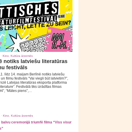
 ·
Kino
,
Kultūra ārzemēs
ē notiks latviešu literatūras
mu festivāls
1. līdz 14. maijam Berlīnē notiks latviešu
 un filmu festivāls “Vai viegli būt latvietim?”,
izē Latvijas literatūras eksporta platforma
iterature”. Festivālā tiks izrādītas filmas
94”, “Mātes piens”,…
 ·
Kino
,
Kultūra ārzemēs
balvu ceremonijā triumfē filma “Viss visur
s”