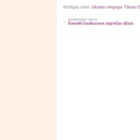
Atslēgas vārdi:
Ukraiņu rokgrupa “Okean E
Iepriekšējais raksts
Šonedēļ Saulkrastos atgriežas džezs