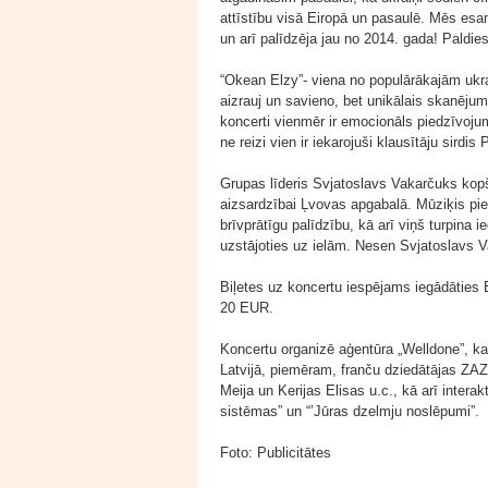
attīstību visā Eiropā un pasaulē. Mēs esam
un arī palīdzēja jau no 2014. gada! Paldie
“Okean Elzy”- viena no populārākajām ukra
aizrauj un savieno, bet unikālais skanēju
koncerti vienmēr ir emocionāls piedzīvojum
ne reizi vien ir iekarojuši klausītāju sirdis
Grupas līderis Svjatoslavs Vakarčuks kopš 
aizsardzībai Ļvovas apgabalā. Mūziķis pied
brīvprātīgu palīdzību, kā arī viņš turpina
uzstājoties uz ielām. Nesen Svjatoslavs V
Biļetes uz koncertu iespējams iegādāties B
20 EUR.
Koncertu organizē aģentūra „Welldone”, ka
Latvijā, piemēram, franču dziedātājas ZAZ
Meija un Kerijas Elisas u.c., kā arī intera
sistēmas” un “’Jūras dzelmju noslēpumi”.
Foto: Publicitātes