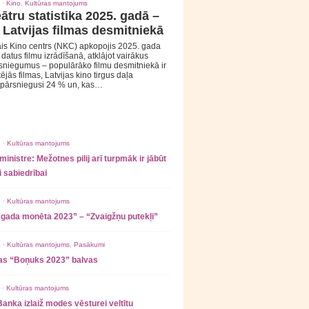
 ·
Kino
,
Kultūras mantojums
ātru statistika 2025. gadā –
 Latvijas filmas desmitniekā
is Kino centrs (NKC) apkopojis 2025. gada
s datus filmu izrādīšanā, atklājot vairākus
sniegumus – populārāko filmu desmitniekā ir
tējās filmas, Latvijas kino tirgus daļa
 pārsniegusi 24 % un, kas…
 ·
Kultūras mantojums
ministre: Mežotnes pilij arī turpmāk ir jābūt
 sabiedrībai
 ·
Kultūras mantojums
 gada monēta 2023” – “Zvaigžņu putekļi”
 ·
Kultūras mantojums
,
Pasākumi
as “Boņuks 2023” balvas
 ·
Kultūras mantojums
Banka izlaiž modes vēsturei veltītu