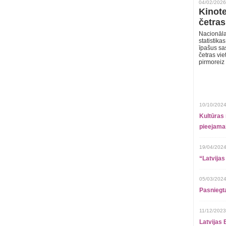
04/02/2026
Kinote
četras
Nacionāla
statistika
īpašus sa
četras vie
pirmoreiz
10/10/2024
Kultūras 
pieejamai
19/04/2024
“Latvijas
05/03/2024
Pasniegt
11/12/2023
Latvijas 