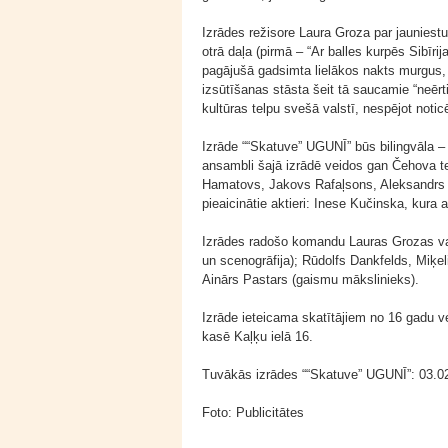
Izrādes režisore Laura Groza par jauniest
otrā daļa (pirmā – “Ar balles kurpēs Sibīr
pagājušā gadsimta lielākos nakts murgus, k
izsūtīšanas stāsta šeit tā saucamie “neērti
kultūras telpu svešā valstī, nespējot notic
Izrāde ““Skatuve” UGUNĪ” būs bilingvāla –
ansambli šajā izrādē veidos gan Čehova teā
Hamatovs, Jakovs Rafaļsons, Aleksandrs Ma
pieaicinātie aktieri: Inese Kučinska, kura
Izrādes radošo komandu Lauras Grozas va
un scenogrāfija); Rūdolfs Dankfelds, Miķel
Ainārs Pastars (gaismu mākslinieks).
Izrāde ieteicama skatītājiem no 16 gadu ve
kasē Kaļķu ielā 16.
Tuvākās izrādes ““Skatuve” UGUNĪ”: 03.02.,
Foto: Publicitātes