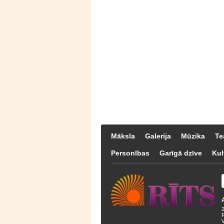
Māksla
Galerija
Mūzika
Te
Personības
Garīgā dzīve
Kul
F
V