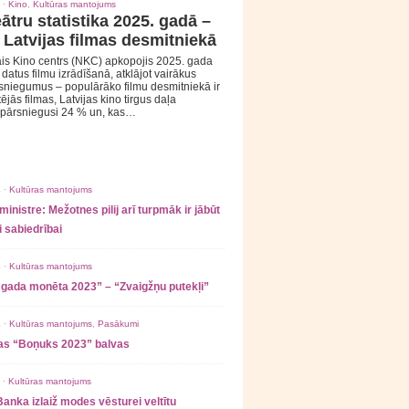
 ·
Kino
,
Kultūras mantojums
ātru statistika 2025. gadā –
 Latvijas filmas desmitniekā
is Kino centrs (NKC) apkopojis 2025. gada
s datus filmu izrādīšanā, atklājot vairākus
sniegumus – populārāko filmu desmitniekā ir
tējās filmas, Latvijas kino tirgus daļa
 pārsniegusi 24 % un, kas…
 ·
Kultūras mantojums
ministre: Mežotnes pilij arī turpmāk ir jābūt
 sabiedrībai
 ·
Kultūras mantojums
 gada monēta 2023” – “Zvaigžņu putekļi”
 ·
Kultūras mantojums
,
Pasākumi
as “Boņuks 2023” balvas
 ·
Kultūras mantojums
Banka izlaiž modes vēsturei veltītu