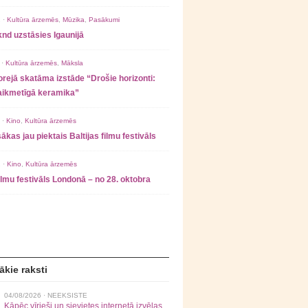
 ·
Kultūra ārzemēs
,
Mūzika
,
Pasākumi
nd uzstāsies Igaunijā
 ·
Kultūra ārzemēs
,
Māksla
rejā skatāma izstāde “Drošie horizonti:
laikmetīgā keramika”
 ·
Kino
,
Kultūra ārzemēs
ākas jau piektais Baltijas filmu festivāls
 ·
Kino
,
Kultūra ārzemēs
filmu festivāls Londonā – no 28. oktobra
ākie raksti
04/08/2026 ·
NEEKSISTE
Kāpēc vīrieši un sievietes internetā izvēlas