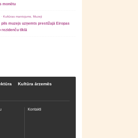
as monētu
 ·
Kultūras mantojums
,
Muzeji
 pils muzejs uzņemts prestižajā Eiropas
 rezidenču tīklā
ektūra
Kultūra ārzemēs
u
Kontakti