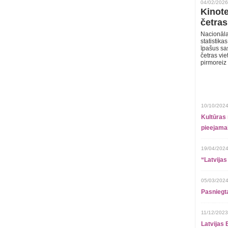
04/02/2026
Kinote
četras
Nacionāla
statistika
īpašus sa
četras vie
pirmoreiz
10/10/2024
Kultūras 
pieejamai
19/04/2024
“Latvijas
05/03/2024
Pasniegt
11/12/2023
Latvijas 