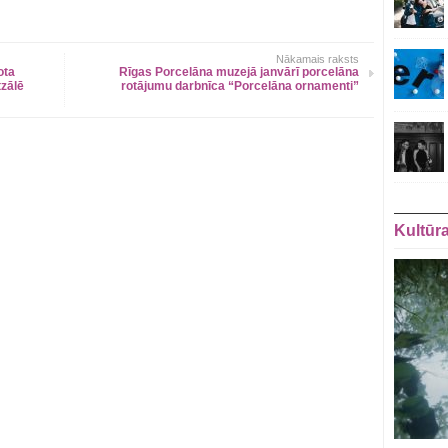
Nākamais raksts
ota
Rīgas Porcelāna muzejā janvārī porcelāna
zālē
rotājumu darbnīca “Porcelāna ornamenti”
Kultūr