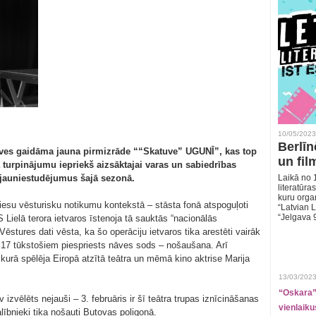
10/05/2023
Berlīn
atuves gaidāma jauna pirmizrāde ““Skatuve” UGUNĪ”, kas top
un fil
 turpinājumu iepriekš aizsāktajai varas un sabiedrības
ra jauniestudējumus šajā sezonā.
Laikā no 1
literatūras
kuru organ
iesu vēsturisku notikumu kontekstā – stāsta fonā atspoguļoti
“Latvian L
“Jelgava 
Lielā terora ietvaros īstenoja tā sauktās “nacionālās
. Vēstures dati vēsta, ka šo operāciju ietvaros tika arestēti vairāk
z 17 tūkstošiem piespriests nāves sods – nošaušana. Arī
kurā spēlēja Eiropā atzītā teātra un mēmā kino aktrise Marija
13/03/2023
“Oskara” 
zvēlēts nejauši – 3. februāris ir šī teātra trupas iznīcināšanas
vienlaiku
lībnieki tika nošauti Butovas poligonā.