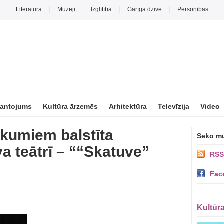
o
Literatūra
Muzeji
Izglītība
Garīgā dzīve
Personības
mantojums
Kultūra ārzemēs
Arhitektūra
Televīzija
Video
ikumiem balstīta
Seko m
a teātrī – ““Skatuve”
RSS
Fac
Kultūr