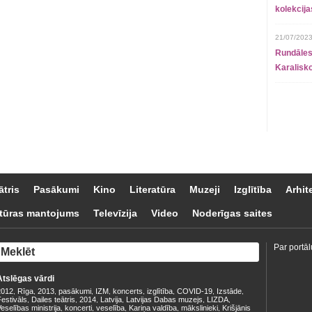
kolekcij
21/07/2023
Rundāles
Karalisko
ātris
Pasākumi
Kino
Literatūra
Muzeji
Izglītība
Arhit
tūras mantojums
Televīzija
Video
Noderīgas saites
Par portāl
Atslēgas vārdi
2012
Rīga
2013
pasākumi
IZM
koncerts
izglītība
COVID-19
Izstāde
,
,
,
,
,
,
,
,
,
estivāls
Dailes teātris
2014
Latvija
Latvijas Dabas muzejs
LIZDA
,
,
,
,
,
,
eselības ministrija
koncerti
veselība
Kariņa valdība
mākslinieki
Krišjānis
,
,
,
,
,