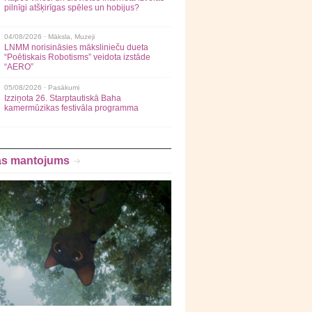
pilnīgi atšķirīgas spēles un hobijus?
04/08/2026 ·
Māksla
,
Muzeji
LNMM norisināsies mākslinieču dueta
“Poētiskais Robotisms” veidota izstāde
“AERO”
05/08/2026 ·
Pasākumi
Izziņota 26. Starptautiskā Baha
kamermūzikas festivāla programma
as mantojums