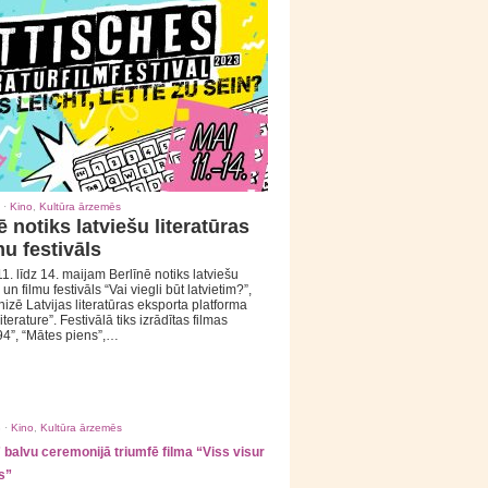
 ·
Kino
,
Kultūra ārzemēs
ē notiks latviešu literatūras
mu festivāls
1. līdz 14. maijam Berlīnē notiks latviešu
 un filmu festivāls “Vai viegli būt latvietim?”,
izē Latvijas literatūras eksporta platforma
iterature”. Festivālā tiks izrādītas filmas
94”, “Mātes piens”,…
 ·
Kino
,
Kultūra ārzemēs
balvu ceremonijā triumfē filma “Viss visur
s”