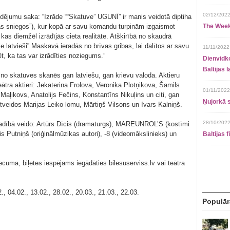
02/12/2022
udējumu saka: “Izrāde ““Skatuve” UGUNĪ” ir manis veidotā diptiha
ijas sniegos”), kur kopā ar savu komandu turpinām izgaismot
The Week
as diemžēl izrādījās cieta realitāte. Atšķirībā no skaudrā
e latvieši” Maskavā ieradās no brīvas gribas, lai dalītos ar savu
11/11/2022
ēt, ka tas var izrādīties noziegums.”
Dienvidko
Baltijas 
 no skatuves skanēs gan latviešu, gan krievu valoda. Aktieru
tra aktieri: Jekaterina Frolova, Veronika Plotņikova, Šamils
01/11/2022
ļikovs, Anatolijs Fečins, Konstantīns Nikuļins un citi, gan
Ņujorkā s
 atveidos Marijas Leiko lomu, Mārtiņš Vilsons un Ivars Kalniņš.
28/10/2022
dībā veido: Artūrs Dīcis (dramaturgs), MAREUNROL’S (kostīmi
is Putniņš (oriģinālmūzikas autori), -8 (videomākslinieks) un
Baltijas 
cuma, biļetes iespējams iegādāties bilesuserviss.lv vai teātra
 04.02., 13.02., 28.02., 20.03., 21.03., 22.03.
Populār