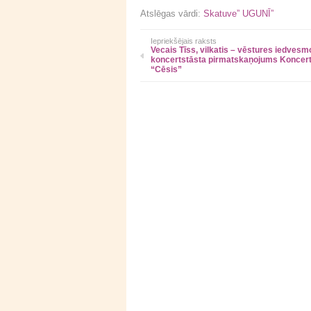
Atslēgas vārdi:
Skatuve” UGUNĪ”
Iepriekšējais raksts
Vecais Tīss, vilkatis – vēstures iedvesm
koncertstāsta pirmatskaņojums Koncert
“Cēsis”