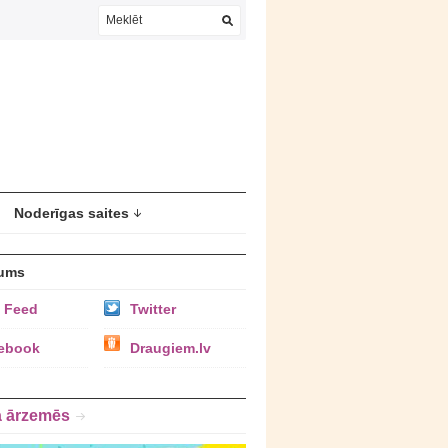
Noderīgas saites
ums
 Feed
Twitter
ebook
Draugiem.lv
a ārzemēs