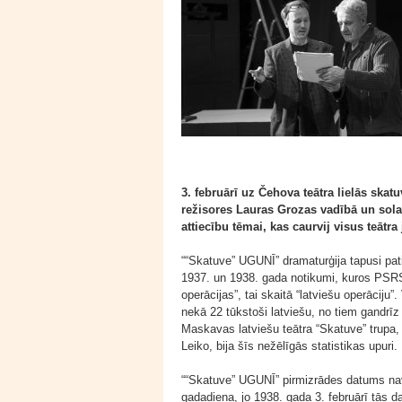
3. februārī uz Čehova teātra lielās sk
režisores Lauras Grozas vadībā un sola
attiecību tēmai, kas caurvij visus teāt
““Skatuve” UGUNĪ” dramaturģija tapusi pat
1937. un 1938. gada notikumi, kuros PSRS 
operācijas”, tai skaitā “latviešu operāciju”
nekā 22 tūkstoši latviešu, no tiem gandrī
Maskavas latviešu teātra “Skatuve” trupa, 
Leiko, bija šīs nežēlīgās statistikas upuri.
““Skatuve” UGUNĪ” pirmizrādes datums nav i
gadadiena, jo 1938. gada 3. februārī tās da