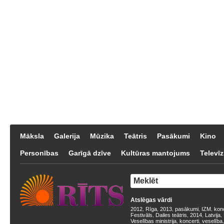
Māksla
Galerija
Mūzika
Teātris
Pasākumi
Kino
Personības
Garīgā dzīve
Kultūras mantojums
Televīz
Atslēgas vārdi
2012
Rīga
2013
pasākumi
IZM
kon
,
,
,
,
,
Festivāls
Dailes teātris
2014
Latvija
,
,
,
,
Veselības ministrija
koncerti
veselība
,
,