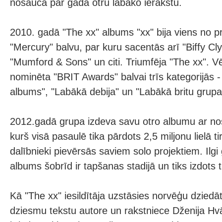
nosauca par gada otru labāko ierakstu.
2010. gadā "The xx" albums "xx" bija viens no 
"Mercury" balvu, par kuru sacentās arī "Biffy Cly
"Mumford & Sons" un citi. Triumfēja "The xx". Vē
nominēta "BRIT Awards" balvai trīs kategorijās -
albums", "Labākā debija" un "Labākā britu grupa
2012.gadā grupa izdeva savu otro albumu ar n
kurš visā pasaulē tika pārdots 2,5 miljonu lielā t
dalībnieki pievērsās saviem solo projektiem. Ilgi 
albums šobrīd ir tapšanas stadijā un tiks izdots t
Kā "The xx" iesildītāja uzstāsies norvēģu dziedā
dziesmu tekstu autore un rakstniece Dženija Hvā