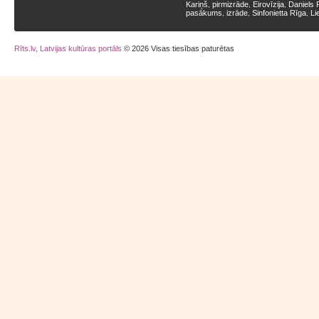
Kariņš
pirmizrāde
Eirovīzija
Daniels 
,
,
,
pasākums
izrāde
Sinfonietta Rīga
Li
,
,
,
Rīts.lv, Latvijas kultūras portāls
© 2026 Visas tiesības paturētas