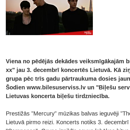
Viena no pēdējās dekādes veiksmīgākajām b
xx" jau 3. decembrī koncertēs Lietuvā. Kā ziņ
grupa pēc trīs gadu pārtraukuma dosies jaun
Šodien www.bilesuserviss.lv un "Biļešu serv
Lietuvas koncerta biļešu tirdzniecība.
Prestižās "Mercury" mūzikas balvas ieguvēji "Th
Lietuvā pirmo reizi. Koncerts notiks 3. decembrī