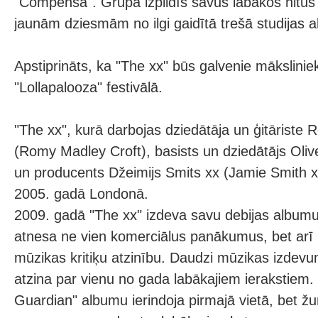
"Compensa". Grupa izpildīs savus labākos hitus 
jaunām dziesmām no ilgi gaidītā trešā studijas 
Apstiprināts, ka "The xx" būs galvenie māksliniek
"Lollapalooza" festivālā.
"The xx", kurā darbojas dziedātāja un ģitāriste R
(Romy Madley Croft), basists un dziedātājs Oliv
un producents Džeimijs Smits xx (Jamie Smith xx
2005. gadā Londonā.
2009. gadā "The xx" izdeva savu debijas albumu
atnesa ne vien komerciālus panākumus, bet ar
mūzikas kritiķu atzinību. Daudzi mūzikas izdev
atzina par vienu no gada labākajiem ierakstiem. 
Guardian" albumu ierindoja pirmajā vietā, bet ž