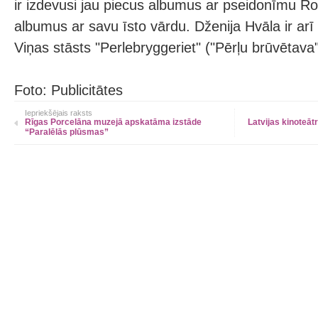
ir izdevusi jau piecus albumus ar pseidonīmu Ro
albumus ar savu īsto vārdu. Dženija Hvāla ir arī 
Viņas stāsts "Perlebryggeriet" ("Pērļu brūvētava
Foto: Publicitātes
Iepriekšējais raksts
Rīgas Porcelāna muzejā apskatāma izstāde
Latvijas kinoteātr
“Paralēlās plūsmas”