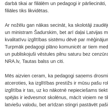
darbā tikai ar filiālēm un pedagogi ir pārliecināti,
filiāles tiks likvidētas.
Ar nožēlu gan nākas secināt, ka skolotāji zaudēju
un ministram Šadurskim, bet arī daļai Latvijas me
kvalitatīvu izglītības sistēmu dēvē par mēģināj
Turpmāk pedagogi plāno komunicēt ar tiem mediji
un publiskojuši vēstules pilnu saturu bez cenzūras,
NRA.lv, Tautas balss un citi.
Mēs aizvien ceram, ka pedagogi saņems drosmi 
atceroties, ka izglītības prestižs ir mūsu pašu ro
izglītība ir tas, uz ko nākotnē nepieciešams tiekt
spējās ir iedvesmot skolēnus, mācīt viņiem ne t
latviešu valodu, bet arīdzan stingri pastāvēt paši