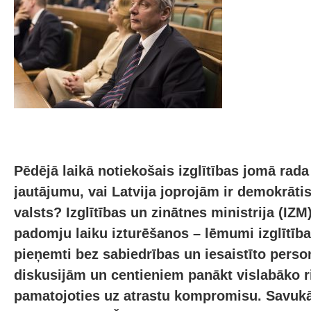
Pēdējā laikā notiekošais izglītības jomā rad
jautājumu, vai Latvija joprojām ir demokrāti
valsts? Izglītības un zinātnes ministrija (IZ
padomju laiku izturēšanos – lēmumi izglītība
pieņemti bez sabiedrības un iesaistīto pers
diskusijām un centieniem panākt vislabāko r
pamatojoties uz atrastu kompromisu. Savukār