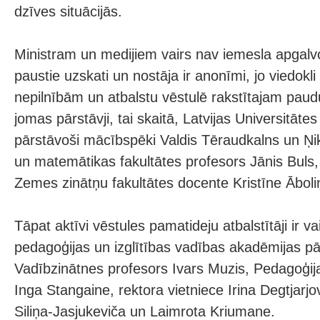
dzīves situācijās.
Ministram un medijiem vairs nav iemesla apgalvo
paustie uzskati un nostāja ir anonīmi, jo viedokli
nepilnībām un atbalstu vēstulē rakstītajam pauduš
jomas pārstāvji, tai skaitā, Latvijas Universitātes 
pārstāvoši mācībspēki Valdis Tēraudkalns un Ņik
un matemātikas fakultātes profesors Jānis Buls,
Zemes zinātņu fakultātes docente Kristīne Āboli
Tāpat aktīvi vēstules pamatideju atbalstītāji ir va
pedagoģijas un izglītības vadības akadēmijas pār
Vadībzinātnes profesors Ivars Muzis, Pedagoģij
Inga Stangaine, rektora vietniece Irina Degtjar
Siliņa-Jasjukeviča un Laimrota Kriumane.