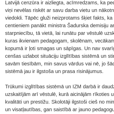
Latvijā cenzūra ir aizliegta, acīmredzams, ka peda
viņi nevēlas riskēt ar savu darba vietu un nākotn
viedokli. Tāpēc gluži neizprotams šķiet fakts, ka
centieniem panākt ministra Šadurska demisiju a
starpniecību, tā vietā, lai runātu par vēstulē uz
kuras ikvienam pedagogam, skolēnam, vecākam 
kopumā ir ļoti smagas un sāpīgas. Un nav svarīg
cenšas uzlabot situāciju izglītības sistēmā un sti
savām tiesībām, min savus vārdus vai nē, jo šāda
sistēmā jau ir ilgstoša un prasa risinājumus.
Trūkumi izglītības sistēmā un IZM darbā ir daud
uzskaitījām arī vēstulē, kurā aicinājām rīkoties u
kvalitāti un prestižu. Skolotāji ilgstoši cieš no m
un visatļautības, gan saistībā ar jauno pedagog