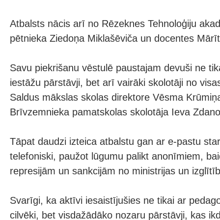
Atbalsts nācis arī no Rēzeknes Tehnoloģiju aka
pētnieka Ziedoņa Miklašēviča un docentes Mārī
Savu piekrišanu vēstulē paustajam devuši ne tika
iestāžu pārstāvji, bet arī vairāki skolotāji no visas
Saldus mākslas skolas direktore Vēsma Krūmiņa
Brīvzemnieka pamatskolas skolotāja Ieva Zdan
Tāpat daudzi izteica atbalstu gan ar e-pastu sta
telefoniski, paužot lūgumu palikt anonīmiem, ba
represijām un sankcijām no ministrijas un izglīt
Svarīgi, ka aktīvi iesaistījušies ne tikai ar pedagoģ
cilvēki, bet visdažādāko nozaru pārstāvji, kas ik