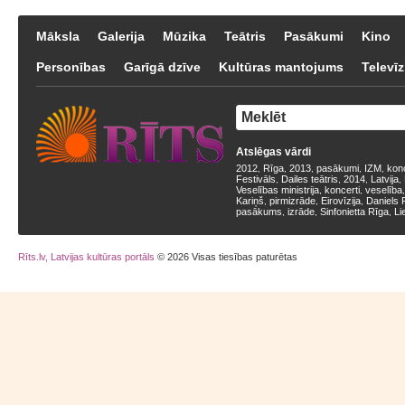
Māksla
Galerija
Mūzika
Teātris
Pasākumi
Kino
Personības
Garīgā dzīve
Kultūras mantojums
Televīz
Atslēgas vārdi
2012
Rīga
2013
pasākumi
IZM
kon
,
,
,
,
,
Festivāls
Dailes teātris
2014
Latvija
,
,
,
,
Veselības ministrija
koncerti
veselība
,
,
Kariņš
pirmizrāde
Eirovīzija
Daniels 
,
,
,
pasākums
izrāde
Sinfonietta Rīga
Li
,
,
,
Rīts.lv, Latvijas kultūras portāls
© 2026 Visas tiesības paturētas