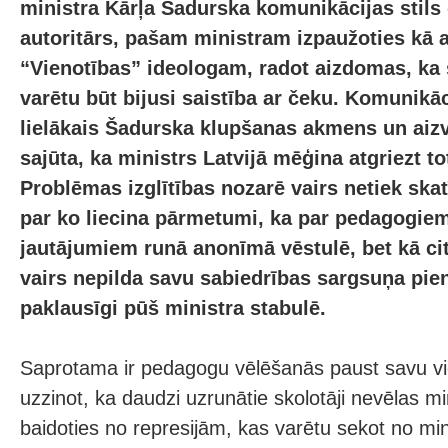
ministra Kārļa Šadurska komunikācijas stils
autoritārs, pašam ministram izpaužoties kā
“Vienotības” ideologam, radot aizdomas, ka
varētu būt bijusi saistība ar čeku. Komunikā
lielākais Šadurska klupšanas akmens un aizv
sajūta, ka ministrs Latvijā mēģina atgriezt to
Problēmas izglītības nozarē vairs netiek skat
par ko liecina pārmetumi, ka par pedagogie
jautājumiem runā anonīmā vēstulē, bet kā cit
vairs nepilda savu sabiedrības sargsuņa pi
paklausīgi pūš ministra stabulē.
Saprotama ir pedagogu vēlēšanās paust savu vi
uzzinot, ka daudzi uzrunātie skolotāji nevēlas m
baidoties no represijām, kas varētu sekot no mini