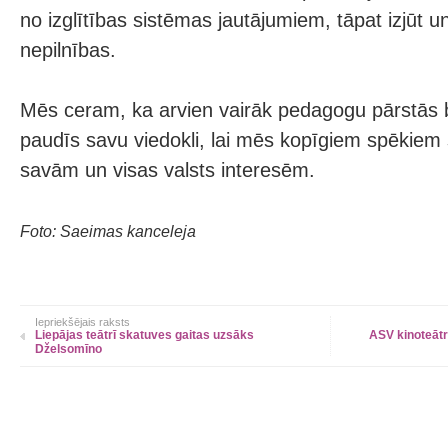
no izglītības sistēmas jautājumiem, tāpat izjūt 
nepilnības.
Mēs ceram, ka arvien vairāk pedagogu pārstās ba
paudīs savu viedokli, lai mēs kopīgiem spēkiem
savām un visas valsts interesēm.
Foto: Saeimas kanceleja
Iepriekšējais raksts
Liepājas teātrī skatuves gaitas uzsāks
ASV kinoteātr
Dželsomīno