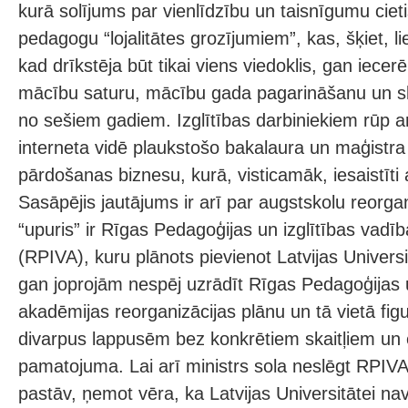
kurā solījums par vienlīdzību un taisnīgumu ciet
pedagogu “lojalitātes grozījumiem”, kas, šķiet, li
kad drīkstēja būt tikai viens viedoklis, gan iecer
mācību saturu, mācību gada pagarināšanu un s
no sešiem gadiem. Izglītības darbiniekiem rūp a
interneta vidē plaukstošo bakalaura un maģistra
pārdošanas biznesu, kurā, visticamāk, iesaistīti 
Sasāpējis jautājums ir arī par augstskolu reorgan
“upuris” ir Rīgas Pedagoģijas un izglītības vadī
(RPIVA), kuru plānots pievienot Latvijas Universit
gan joprojām nespēj uzrādīt Rīgas Pedagoģijas u
akadēmijas reorganizācijas plānu un tā vietā figu
divarpus lappusēm bez konkrētiem skaitļiem un
pamatojuma. Lai arī ministrs sola neslēgt RPIVA 
pastāv, ņemot vēra, ka Latvijas Universitātei nav 