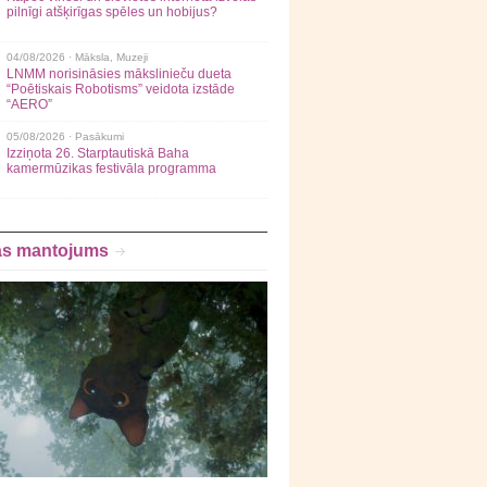
pilnīgi atšķirīgas spēles un hobijus?
04/08/2026 ·
Māksla
,
Muzeji
LNMM norisināsies mākslinieču dueta
“Poētiskais Robotisms” veidota izstāde
“AERO”
05/08/2026 ·
Pasākumi
Izziņota 26. Starptautiskā Baha
kamermūzikas festivāla programma
as mantojums