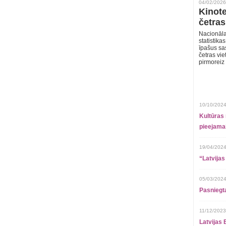
04/02/2026
Kinote
četras
Nacionāla
statistika
īpašus sa
četras vie
pirmoreiz
10/10/2024
Kultūras 
pieejamai
19/04/2024
“Latvijas
05/03/2024
Pasniegt
11/12/2023
Latvijas 