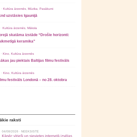
 ·
Kultūra ārzemēs
,
Mūzika
,
Pasākumi
nd uzstāsies Igaunijā
 ·
Kultūra ārzemēs
,
Māksla
rejā skatāma izstāde “Drošie horizonti:
laikmetīgā keramika”
 ·
Kino
,
Kultūra ārzemēs
ākas jau piektais Baltijas filmu festivāls
 ·
Kino
,
Kultūra ārzemēs
filmu festivāls Londonā – no 28. oktobra
ākie raksti
04/08/2026 ·
NEEKSISTE
Kāpēc vīrieši un sievietes internetā izvēlas