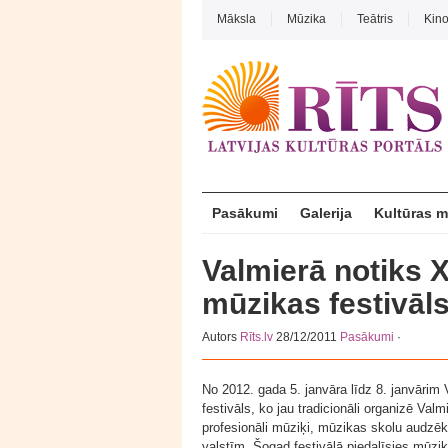
Māksla
Mūzika
Teātris
Kin
Pasākumi
Galerija
Kultūras 
Valmierā notiks 
mūzikas festivāl
Autors
Rīts.lv
28/12/2011
Pasākumi
·
No 2012. gada 5. janvāra līdz 8. janvārim
festivāls, ko jau tradicionāli organizē Val
profesionāli mūziķi, mūzikas skolu audzēkņi
valstīm. Šogad festivālā piedalīsies mūziķi