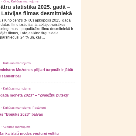
 ·
Kino
,
Kultūras mantojums
ātru statistika 2025. gadā –
 Latvijas filmas desmitniekā
is Kino centrs (NKC) apkopojis 2025. gada
s datus filmu izrādīšanā, atklājot vairākus
sniegumus – populārāko filmu desmitniekā ir
tējās filmas, Latvijas kino tirgus daļa
 pārsniegusi 24 % un, kas…
 ·
Kultūras mantojums
ministre: Mežotnes pilij arī turpmāk ir jābūt
 sabiedrībai
 ·
Kultūras mantojums
 gada monēta 2023” – “Zvaigžņu putekļi”
 ·
Kultūras mantojums
,
Pasākumi
as “Boņuks 2023” balvas
 ·
Kultūras mantojums
Banka izlaiž modes vēsturei veltītu