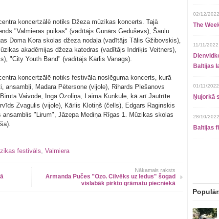
02/12/2022
s centra koncertzālē notiks Džeza mūzikas koncerts. Tajā
The Week
bends "Valmieras puikas" (vadītājs Gunārs Geduševs), Šauļu
as Doma Kora skolas džeza nodaļa (vadītājs Tālis Gžibovskis),
11/11/2022
zikas akadēmijas džeza katedras (vadītājs Indriķis Veitners),
Dienvidko
s), "City Youth Band" (vadītājs Kārlis Vanags).
Baltijas 
 centra koncertzālē notiks festivāla noslēguma koncerts, kurā
i, ansambļi, Madara Pētersone (vijole), Rihards Plešanovs
01/11/2022
 Biruta Vaivode, Inga Ozoliņa, Laima Kunkule, kā arī Jautrīte
Ņujorkā s
īds Zvagulis (vijole), Kārlis Klotiņš (čells), Edgars Raginskis
as ansamblis "Lirum", Jāzepa Mediņa Rīgas 1. Mūzikas skolas
28/10/2022
ša).
Baltijas 
zikas festivāls
,
Valmiera
Nākamais raksts
gā
Armanda Pučes "Ozo. Cilvēks uz ledus" šogad
vislabāk pirkto grāmatu piecniekā
Populār