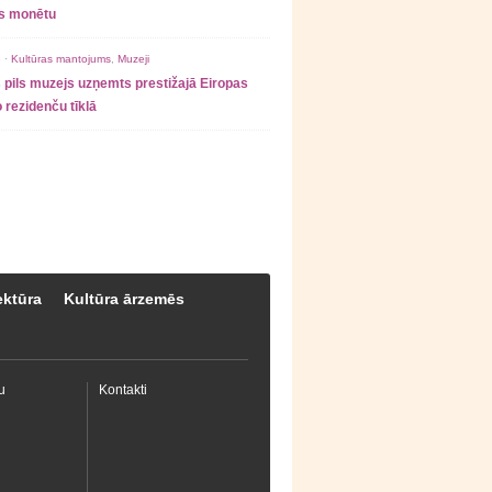
as monētu
 ·
Kultūras mantojums
,
Muzeji
 pils muzejs uzņemts prestižajā Eiropas
 rezidenču tīklā
ektūra
Kultūra ārzemēs
u
Kontakti