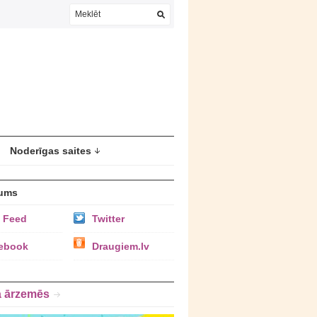
Noderīgas saites
ums
 Feed
Twitter
ebook
Draugiem.lv
a ārzemēs