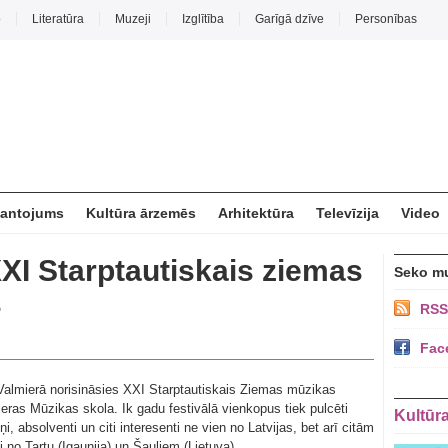
o
Literatūra
Muzeji
Izglītība
Garīgā dzīve
Personības
mantojums
Kultūra ārzemēs
Arhitektūra
Televīzija
Video
XXI Starptautiskais ziemas
Seko m
s
RSS
Fac
 Valmierā norisināsies XXI Starptautiskais Ziemas mūzikas
mieras Mūzikas skola. Ik gadu festivālā vienkopus tiek pulcēti
Kultūr
, absolventi un citi interesenti ne vien no Latvijas, bet arī citām
 no Tartu (Igaunija) un Šauļiem (Lietuva).