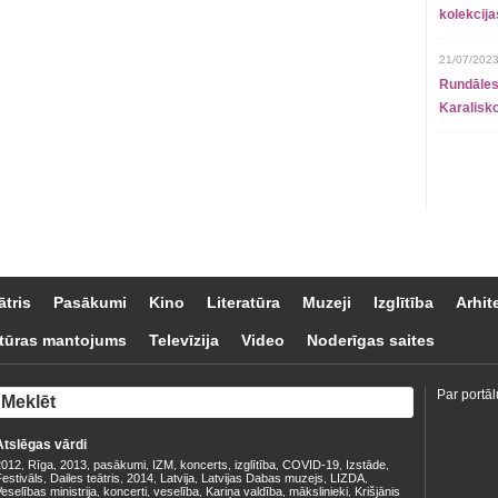
kolekcij
21/07/2023
Rundāles
Karalisko
ātris
Pasākumi
Kino
Literatūra
Muzeji
Izglītība
Arhit
tūras mantojums
Televīzija
Video
Noderīgas saites
Par portāl
Atslēgas vārdi
2012
Rīga
2013
pasākumi
IZM
koncerts
izglītība
COVID-19
Izstāde
,
,
,
,
,
,
,
,
,
estivāls
Dailes teātris
2014
Latvija
Latvijas Dabas muzejs
LIZDA
,
,
,
,
,
,
eselības ministrija
koncerti
veselība
Kariņa valdība
mākslinieki
Krišjānis
,
,
,
,
,