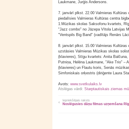
Laukmane, Jurģis Andersons.
7. janvārī plkst. 22.00 Valmieras Kultūra
piedalīsies Valmieras Kultūras centra big
1.Mūzikas skolas Saksofonu kvartets, Rīg
"Jazz combo" no Jāzepa Vītola Latvijas Mū
"Ventspils Big Band" (vadītājs Renārs Lāci
8. janvārī plkst. 15.00 Valmieras Kultūras
uzstāsies Valmieras Mūzikas skolas solist
(klavieres), Stīgu kvartets: Anita Balčuna,
Putniņa, Helēna Laukmane, "Ake Trio" – Arv
(klavieres) un Flautu koris, Senās mūzik
Simfoniskais orķestris (diriģente Laura Sta
Avots:
www.svetkulaiks.lv
Atslēgas vārdi:
Starptautiskais ziemas mū
Iepriekšējais raksts
Noslēgusies dāņu filmas uzņemšana Rī