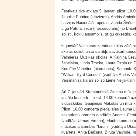
Festivāls tiks atklāts 5. janvārī plkst. 19
Jautrīte Putniņa (klavieres), Andris Arnic
Latvijas Nacionālās operas, Zanda Švēde
Līga Patmalniece (mecosoprāns) no Brisel
solisti, kokļu ansamblis, stīgu orķestris, 
6. janvārī Valmieras 5. vidusskolas zālē n
skolas solisti un ansambļi, savukārt konce
Valmieras Mūzikas skolas, A.Kalniņa Cēsu
Janelsiņa, Linda Trocka, Laura Ozola un 
Karolīne Vancāne (akordeons), Samanta Ku
"William Byrd Consort" (vadītājs Andris V
Veismanis), kā arī solisti Liene Neija-Kaln
Arī 7. janvārī Starptautiskā Ziemas mūzika
vairāki koncerti – plkst. 14.00 koncertā 
vidusskolas, Gaujienas Mākslas un mūzik
Plkst. 16.00 koncertā piedalīsies Lauma L
saksofonu kvartets (vadītājs Andrejs Cepī
(vadītājs Urmas Himma), Flautu koris no 
mūzikas ansamblis "Lirum" (vadītāja Oksa
kvartets: Anita Balčuna, Biruta Vaivode, I