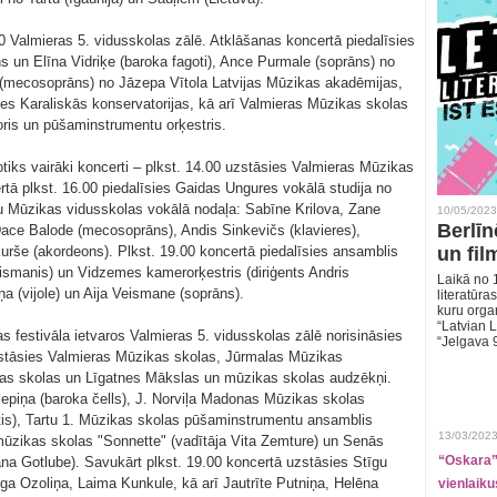
.00 Valmieras 5. vidusskolas zālē. Atklāšanas koncertā piedalīsies
āns un Elīna Vidriķe (baroka fagoti), Ance Purmale (soprāns) no
 (mecosoprāns) no Jāzepa Vītola Latvijas Mūzikas akadēmijas,
es Karaliskās konservatorijas, kā arī Valmieras Mūzikas skolas
koris un pūšaminstrumentu orķestris.
otiks vairāki koncerti – plkst. 14.00 uzstāsies Valmieras Mūzikas
rtā plkst. 16.00 piedalīsies Gaidas Ungures vokālā studija no
 Mūzikas vidusskolas vokālā nodaļa: Sabīne Krilova, Zane
10/05/2023
Berlīn
Dace Balode (mecosoprāns), Andis Sinkevičs (klavieres),
rše (akordeons). Plkst. 19.00 koncertā piedalīsies ansamblis
un fil
eismanis) un Vidzemes kamerorķestris (diriģents Andris
Laikā no 1
iņa (vijole) un Aija Veismane (soprāns).
literatūras
kuru organ
“Latvian L
s festivāla ietvaros Valmieras 5. vidusskolas zālē norisināsies
“Jelgava 
uzstāsies Valmieras Mūzikas skolas, Jūrmalas Mūzikas
as skolas un Līgatnes Mākslas un mūzikas skolas audzēkņi.
iepiņa (baroka čells), J. Norviļa Madonas Mūzikas skolas
tis), Tartu 1. Mūzikas skolas pūšaminstrumentu ansamblis
13/03/2023
mūzikas skolas "Sonnette" (vadītāja Vita Zemture) un Senās
“Oskara” 
na Gotlube). Savukārt plkst. 19.00 koncertā uzstāsies Stīgu
nga Ozoliņa, Laima Kunkule, kā arī Jautrīte Putniņa, Helēna
vienlaiku