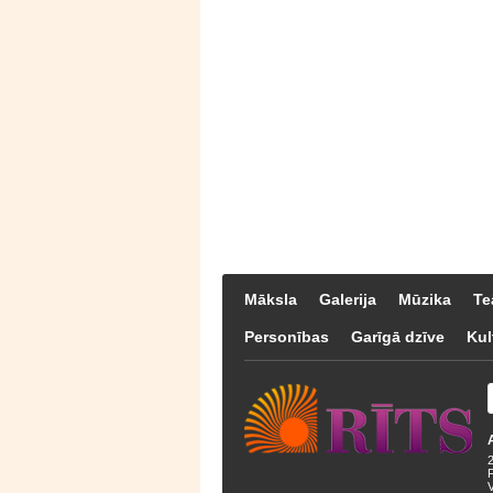
Māksla
Galerija
Mūzika
Te
Personības
Garīgā dzīve
Kul
F
V