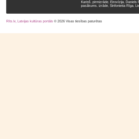
Kariņš
pirmizrāde
Eirovīzija
Daniels 
,
,
,
pasākums
izrāde
Sinfonietta Rīga
Li
,
,
,
Rīts.lv, Latvijas kultūras portāls
© 2026 Visas tiesības paturētas