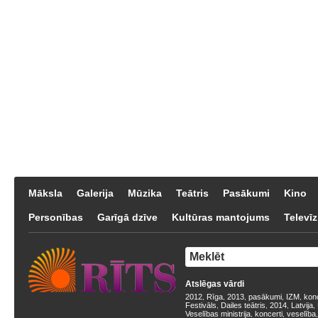
Māksla
Galerija
Mūzika
Teātris
Pasākumi
Kino
Personības
Garīgā dzīve
Kultūras mantojums
Televīz
Atslēgas vārdi
2012
Rīga
2013
pasākumi
IZM
kon
,
,
,
,
,
Festivāls
Dailes teātris
2014
Latvija
,
,
,
,
Veselības ministrija
koncerti
veselība
,
,