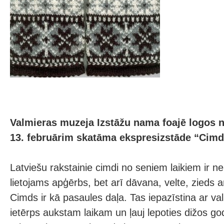
Valmieras muzeja Izstāžu nama foajē logos no
13. februārim skatāma ekspresizstāde “Cimd
Latviešu rakstainie cimdi no seniem laikiem ir ne 
lietojams apģērbs, bet arī dāvana, velte, zieds ar
Cimds ir kā pasaules daļa. Tas iepazīstina ar val
ietērps aukstam laikam un ļauj lepoties dižos g