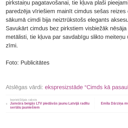
pirkstaiņu pagatavošanai, tie kļuva plaši pieejami
paredzēja vīriešiem mainīt cimdus sešas reizes
sākumā cimdi bija neiztrūkstošs elegants akse
Savukārt cimdus bez pirkstiem visbiežāk nēsāja 
metālisti, tie kļuva par savdabīgu slikto meiteņu
zīmi.
Foto: Publicitātes
Atslēgas vārdi:
ekspresizstāde “Cimds kā pasau
Iepriekšējais raksts
Janvāra beigās LTV piedāvās jaunu Latvijā radītu
Emīla Dārziņa mū
seriālu jauniešiem