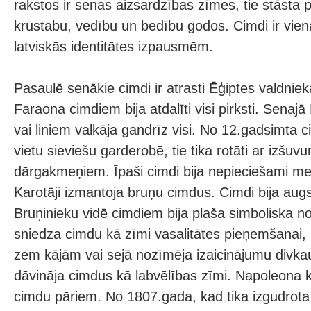
rakstos ir senas aizsardzības zīmes, tie stāsta p
krustabu, vedību un bedību godos. Cimdi ir vie
latviskās identitātes izpausmēm.
Pasaulē senākie cimdi ir atrasti Ēģiptes valdni
Faraona cimdiem bija atdalīti visi pirksti. Sena
vai liniem valkāja gandrīz visi. No 12.gadsimta 
vietu sieviešu garderobē, tie tika rotāti ar izšu
dārgakmeņiem. Īpaši cimdi bija nepieciešami me
Karotāji izmantoja bruņu cimdus. Cimdi bija au
Bruņinieku vidē cimdiem bija plaša simboliska n
sniedza cimdu kā zīmi vasalitātes pieņemšanai
zem kājām vai sejā nozīmēja izaicinājumu divka
dāvināja cimdus kā labvēlības zīmi. Napoleona ko
cimdu pāriem. No 1807.gada, kad tika izgudrot