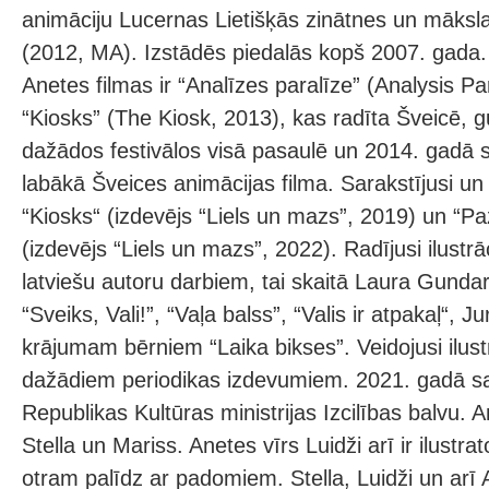
animāciju Lucernas Lietišķās zinātnes un māksla
(2012, MA). Izstādēs piedalās kopš 2007. gada
Anetes filmas ir “Analīzes paralīze” (Analysis Pa
“Kiosks” (The Kiosk, 2013), kas radīta Šveicē,
dažādos festivālos visā pasaulē un 2014. gadā 
labākā Šveices animācijas filma. Sarakstījusi un 
“Kiosks“ (izdevējs “Liels un mazs”, 2019) un “P
(izdevējs “Liels un mazs”, 2022). Radījusi ilustr
latviešu autoru darbiem, tai skaitā Laura Gundara 
“Sveiks, Vali!”, “Vaļa balss”, “Valis ir atpakaļ“, 
krājumam bērniem “Laika bikses”. Veidojusi ilus
dažādiem periodikas izdevumiem. 2021. gadā sa
Republikas Kultūras ministrijas Izcilības balvu. An
Stella un Mariss. Anetes vīrs Luidži arī ir ilustrat
otram palīdz ar padomiem. Stella, Luidži un arī 