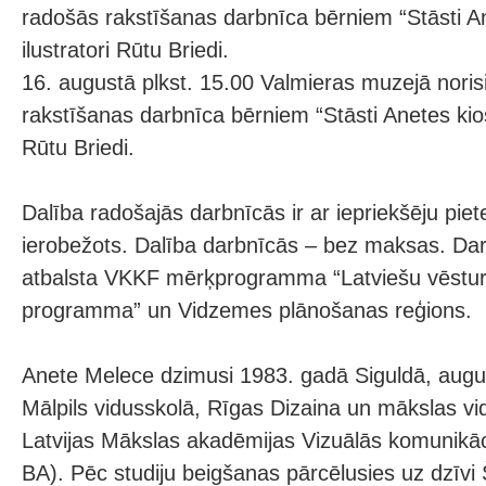
radošās rakstīšanas darbnīca bērniem “Stāsti A
ilustratori Rūtu Briedi.
16. augustā plkst. 15.00 Valmieras muzejā noris
rakstīšanas darbnīca bērniem “Stāsti Anetes kiosk
Rūtu Briedi.
Dalība radošajās darbnīcās ir ar iepriekšēju piet
ierobežots. Dalība darbnīcās – bez maksas. Darbn
atbalsta VKKF mērķprogramma “Latviešu vēsturi
programma” un Vidzemes plānošanas reģions.
Anete Melece dzimusi 1983. gadā Siguldā, augus
Mālpils vidusskolā, Rīgas Dizaina un mākslas vi
Latvijas Mākslas akadēmijas Vizuālās komunikāc
BA). Pēc studiju beigšanas pārcēlusies uz dzīvi 