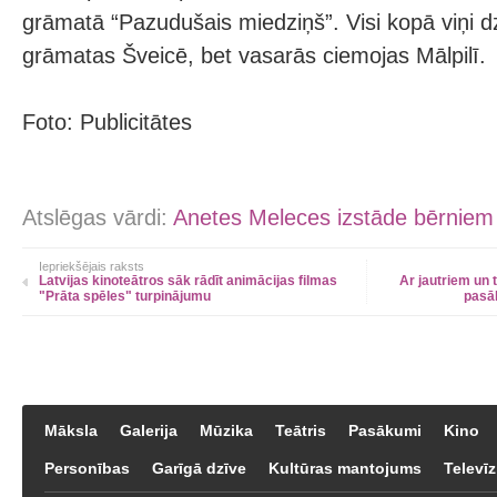
grāmatā “Pazudušais miedziņš”. Visi kopā viņi d
grāmatas Šveicē, bet vasarās ciemojas Mālpilī.
Foto: Publicitātes
Atslēgas vārdi:
Anetes Meleces izstāde bērniem 
Iepriekšējais raksts
Latvijas kinoteātros sāk rādīt animācijas filmas
Ar jautriem un 
"Prāta spēles" turpinājumu
pasā
Māksla
Galerija
Mūzika
Teātris
Pasākumi
Kino
Personības
Garīgā dzīve
Kultūras mantojums
Televīz