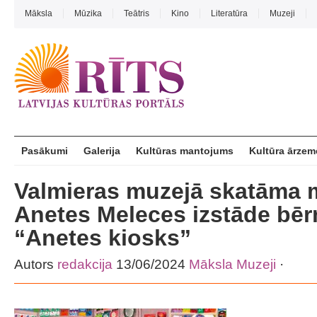
Māksla
Mūzika
Teātris
Kino
Literatūra
Muzeji
Pasākumi
Galerija
Kultūras mantojums
Kultūra ārzem
Valmieras muzejā skatāma 
Anetes Meleces izstāde bē
“Anetes kiosks”
Autors
redakcija
13/06/2024
Māksla
Muzeji
·