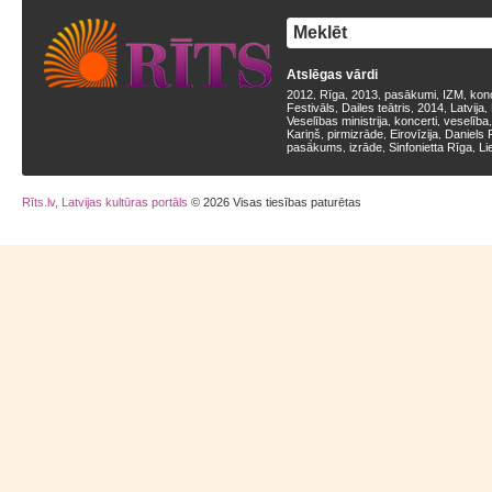
Atslēgas vārdi
2012
Rīga
2013
pasākumi
IZM
kon
,
,
,
,
,
Festivāls
Dailes teātris
2014
Latvija
,
,
,
,
Veselības ministrija
koncerti
veselība
,
,
Kariņš
pirmizrāde
Eirovīzija
Daniels 
,
,
,
pasākums
izrāde
Sinfonietta Rīga
Li
,
,
,
Rīts.lv, Latvijas kultūras portāls
© 2026 Visas tiesības paturētas