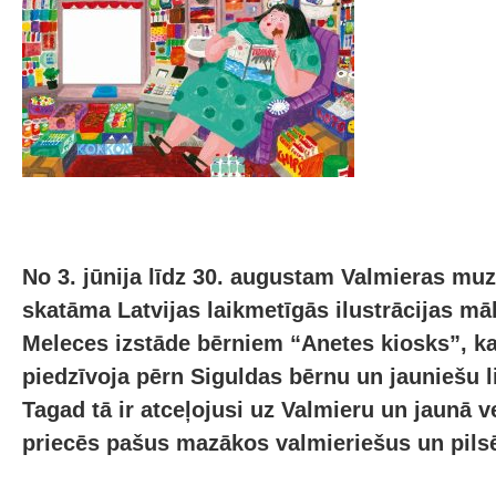
No 3. jūnija līdz 30. augustam Valmieras m
skatāma Latvijas laikmetīgās ilustrācijas mā
Meleces izstāde bērniem “Anetes kiosks”, ka
piedzīvoja pērn Siguldas bērnu un jauniešu li
Tagad tā ir atceļojusi uz Valmieru un jaunā v
priecēs pašus mazākos valmieriešus un pilsē