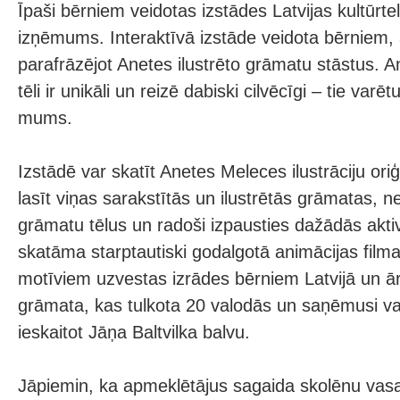
Īpaši bērniem veidotas izstādes Latvijas kultūrte
izņēmums. Interaktīvā izstāde veidota bērniem, 
parafrāzējot Anetes ilustrēto grāmatu stāstus. A
tēli ir unikāli un reizē dabiski cilvēcīgi – tie varē
mums.
Izstādē var skatīt Anetes Meleces ilustrāciju ori
lasīt viņas sarakstītās un ilustrētās grāmatas, n
grāmatu tēlus un radoši izpausties dažādās aktiv
skatāma starptautiski godalgotā animācijas filma
motīviem uzvestas izrādes bērniem Latvijā un ā
grāmata, kas tulkota 20 valodās un saņēmusi va
ieskaitot Jāņa Baltvilka balvu.
Jāpiemin, ka apmeklētājus sagaida skolēnu vas