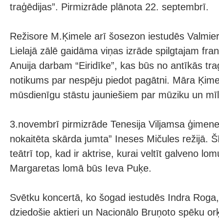
traģēdijas”. Pirmizrāde plānota 22. septembrī.
Režisore M.Ķimele arī šosezon iestudēs Valmiera
Lielajā zālē gaidāma viņas izrāde spilgtajam fr
Anuija darbam “Eiridīke”, kas būs no antīkās tra
notikums par nespēju piedot pagātni. Māra Ķime
mūsdienīgu stāstu jauniešiem par mūziku un mīl
3.novembrī pirmizrāde Tenesija Viljamsa ģimene
nokaitēta skārda jumta” Ineses Mičules režijā. Š
teātrī top, kad ir aktrise, kurai veltīt galveno lo
Margaretas lomā būs Ieva Puķe.
Svētku koncertā, ko šogad iestudēs Indra Roga, 
dziedošie aktieri un Nacionālo Bruņoto spēku or