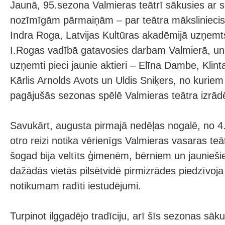
Jaunā, 95.sezona Valmieras teātrī sākusies ar 
nozīmīgām pārmaiņām – par teātra māksliniecisk
Indra Roga, Latvijas Kultūras akadēmijā uzņemts
I.Rogas vadībā gatavosies darbam Valmierā, un 
uzņemti pieci jaunie aktieri – Elīna Dambe, Klinta
Kārlis Arnolds Avots un Uldis Sniķers, no kuriem
pagājušās sezonas spēlē Valmieras teātra izrād
Savukārt, augusta pirmajā nedēļas nogalē, no 4.
otro reizi notika vērienīgs Valmieras vasaras teāt
šogad bija veltīts ģimenēm, bērniem un jaunieši
dažādās vietās pilsētvidē pirmizrādes piedzīvoja
notikumam radīti iestudējumi.
Turpinot ilggadējo tradīciju, arī šīs sezonas sāk