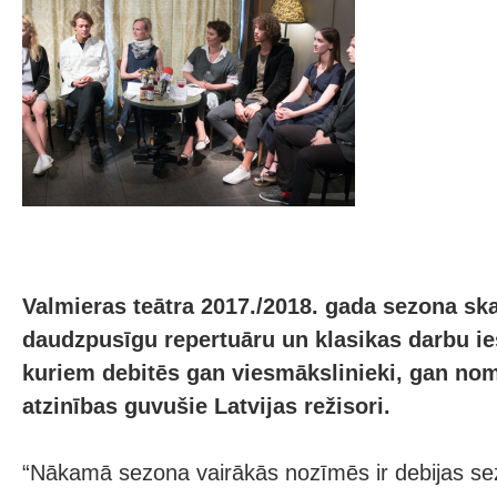
Valmieras teātra 2017./2018. gada sezona ska
daudzpusīgu repertuāru un klasikas darbu i
kuriem debitēs gan viesmākslinieki, gan nom
atzinības guvušie Latvijas režisori.
“Nākamā sezona vairākās nozīmēs ir debijas s