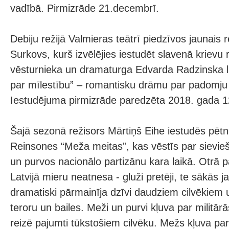
vadībā. Pirmizrāde 21.decembrī.
Debiju režijā Valmieras teātrī piedzīvos jaunais 
Surkovs, kurš izvēlējies iestudēt slavenā krievu 
vēsturnieka un dramaturga Edvarda Radzinska 
par mīlestību” – romantisku drāmu par padomju 
Iestudējuma pirmizrāde paredzēta 2018. gada 12
Šajā sezonā režisors Mārtiņš Eihe iestudēs pētn
Reinsones “Meža meitas”, kas vēstīs par sievie
un purvos nacionālo partizānu kara laikā. Otrā 
Latvijā mieru neatnesa - gluži pretēji, te sākās j
dramatiski pārmainīja dzīvi daudziem cilvēkiem 
teroru un bailes. Meži un purvi kļuva par militār
reizē pajumti tūkstošiem cilvēku. Mežs kļuva par 