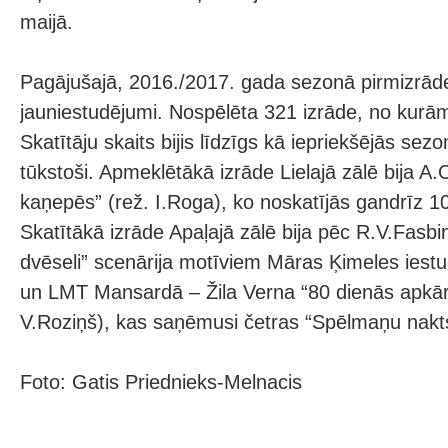
maijā.
Pagājušajā, 2016./2017. gada sezonā pirmizrāde
jauniestudējumi. Nospēlēta 321 izrāde, no kurā
Skatītāju skaits bijis līdzīgs kā iepriekšējās sez
tūkstoši. Apmeklētākā izrāde Lielajā zālē bija A
kaņepēs” (rež. I.Roga), ko noskatījās gandrīz 10 
Skatītākā izrāde Apaļajā zālē bija pēc R.V.Fasbi
dvēseli” scenārija motīviem Māras Ķimeles iest
un LMT Mansardā – Žila Verna “80 dienās apkār
V.Roziņš), kas saņēmusi četras “Spēlmaņu nakt
Foto: Gatis Priednieks-Melnacis