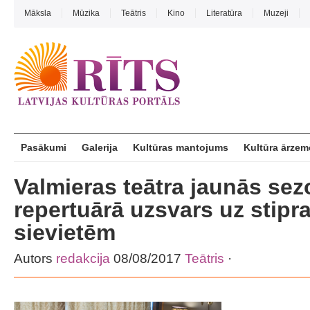
Māksla
Mūzika
Teātris
Kino
Literatūra
Muzeji
Pasākumi
Galerija
Kultūras mantojums
Kultūra ārzem
Valmieras teātra jaunās se
repertuārā uzsvars uz stipr
sievietēm
Autors
redakcija
08/08/2017
Teātris
·