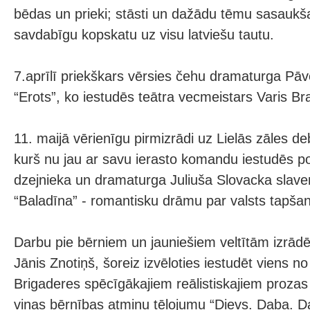
bēdas un prieki; stāsti un dažādu tēmu sasaukš
savdabīgu kopskatu uz visu latviešu tautu.
7.aprīlī priekškars vērsies čehu dramaturga Pāv
“Erots”, ko iestudēs teātra vecmeistars Varis Br
11. maijā vērienīgu pirmizrādi uz Lielās zāles deb
kurš nu jau ar savu ierasto komandu iestudēs poļ
dzejnieka un dramaturga Juliuša Slovacka slav
“Baladīna” - romantisku drāmu par valsts tapša
Darbu pie bērniem un jauniešiem veltītām izrādē
Jānis Znotiņš, šoreiz izvēloties iestudēt viens n
Brigaderes spēcīgākajiem reālistiskajiem prozas 
viņas bērnības atmiņu tēlojumu “Dievs. Daba. D