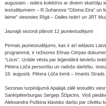
augustam - teātra kolektīvs ar diviem skatītāju 
iestudējumiem – R.Suhanova “Džeina Eira” un 
laime” viesosies Rīgā – Dailes teātrī un JRT Muze
Jaunajā sezonā plānoti 12 jauniestudējumi
Pirmais jauniestudējums, kas ir arī iekļauts Latv
programmā, ir režisores Elīnas Cērpas dokumen
“Lūcis”. Izrāde vēsta par leģendārā latviešu teāt
Pētera Lūča personību un radošo darbību. Iest
18. augustā. Pētera Lūča lomā – Imants Strads.
Sezonas turpinājumā Apaļajā zālē iestudēs viesr
Sanktpēterburgas Sergejs Ščipicins. Viņš piedāv
Aleksandra Puškina klasisko darbu par cilvēku 