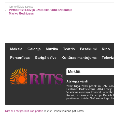
Iepriekšējais raksts
Pirmo reizi Latvijā uzstāsies fadu dziedātājs
Marko Rodrigess
Māksla
Galerija
Mūzika
Teātris
Pasākumi
Kino
Personības
Garīgā dzīve
Kultūras mantojums
Televīz
Atslēgas vārdi
2012
Rīga
2013
pasākumi
IZM
kon
,
,
,
,
,
Festivāls
Dailes teātris
2014
Latvija
,
,
,
,
Veselības ministrija
koncerti
veselība
,
,
Kariņš
pirmizrāde
Eirovīzija
Daniels 
,
,
,
pasākums
izrāde
Sinfonietta Rīga
Li
,
,
,
Rīts.lv, Latvijas kultūras portāls
© 2026 Visas tiesības paturētas