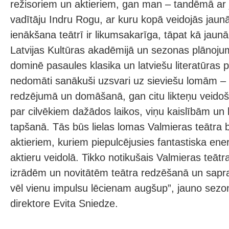
režisoriem un aktieriem, gan man – tandēmā ar 
vadītāju Indru Rogu, ar kuru kopā veidojās jaun
ienākšana teātrī ir likumsakarīga, tāpat kā jau
Latvijas Kultūras akadēmijā un sezonas plānojums
dominē pasaules klasika un latviešu literatūras 
nedomāti sanākuši uzsvari uz sieviešu lomām –
redzējumā un domāšanā, gan citu likteņu veidoša
par cilvēkiem dažādos laikos, viņu kaislībām un
tapšanā. Tās būs lielas lomas Valmieras teātra b
aktieriem, kuriem piepulcējusies fantastiska ener
aktieru veidolā. Tikko notikušais Valmieras teātra
izrādēm un novitātēm teātra redzēšanā un sapr
vēl vienu impulsu lēcienam augšup”, jauno sezo
direktore Evita Sniedze.