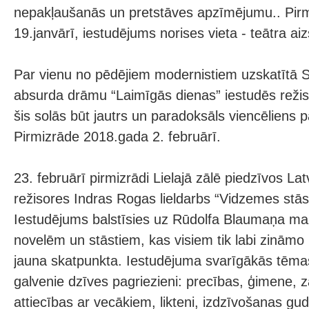
nepakļaušanās un pretstāves apzīmējumu.. Pir
19.janvārī, iestudējums norises vieta - teātra ai
Par vienu no pēdējiem modernistiem uzskatītā 
absurda drāmu “Laimīgās dienas” iestudēs reži
šis solās būt jautrs un paradoksāls viencēliens pa
Pirmizrāde 2018.gada 2. februārī.
23. februārī pirmizrādi Lielajā zālē piedzīvos Lat
režisores Indras Rogas lieldarbs “Vidzemes stās
Iestudējums balstīsies uz Rūdolfa Blaumaņa 
novelēm un stāstiem, kas visiem tik labi zināmo 
jauna skatpunkta. Iestudējuma svarīgākās tēmas
galvenie dzīves pagriezieni: precības, ģimene, z
attiecības ar vecākiem, likteni, izdzīvošanas gud