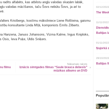
ktu radīts alfabēts, kas atbilstu angļu valodas skaņām labāk,
ngļu valodas mācīšanos, taču Šovs nebūtu Šovs, ja arī to
02/12/2022
rē.
The Week
alters Kristbergs, kostīmu māksliniece Liene Rolšteina, gaismu
11/11/2022
stību konsultante Linda Mīļā, komponists Emīls Zilberts.
Dienvidko
Baltijas 
na Hanzena, Januss Johansons, Vizma Kalme, Ingus Kniploks,
s Osis, Ieva Puķe, Uldis Sniķers.
01/11/2022
Ņujorkā s
28/10/2022
Baltijas 
Nākamais raksts
mu filmu
Iznācis simtgades filmas “Saule brauca debesīs”
mūzikas albums un DVD
Populār