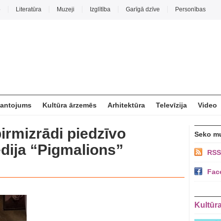
o
Literatūra
Muzeji
Izglītība
Garīgā dzīve
Personības
mantojums
Kultūra ārzemēs
Arhitektūra
Televīzija
Video
pirmizrādi piedzīvo
Seko m
dija “Pigmalions”
RSS
Fac
Kultūr