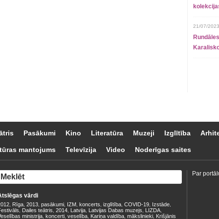
kolekcij
21/07/2023
Rundāles
Karalisko
ātris
Pasākumi
Kino
Literatūra
Muzeji
Izglītība
Arhit
tūras mantojums
Televīzija
Video
Noderīgas saites
Par portāl
Atslēgas vārdi
2012
Rīga
2013
pasākumi
IZM
koncerts
izglītība
COVID-19
Izstāde
,
,
,
,
,
,
,
,
,
estivāls
Dailes teātris
2014
Latvija
Latvijas Dabas muzejs
LIZDA
,
,
,
,
,
,
eselības ministrija
koncerti
veselība
Kariņa valdība
mākslinieki
Krišjānis
,
,
,
,
,