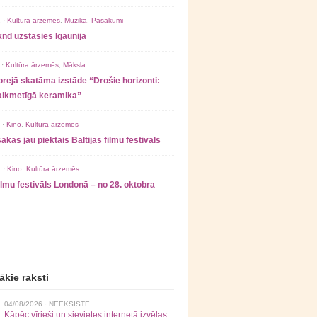
 ·
Kultūra ārzemēs
,
Mūzika
,
Pasākumi
nd uzstāsies Igaunijā
 ·
Kultūra ārzemēs
,
Māksla
rejā skatāma izstāde “Drošie horizonti:
laikmetīgā keramika”
 ·
Kino
,
Kultūra ārzemēs
ākas jau piektais Baltijas filmu festivāls
 ·
Kino
,
Kultūra ārzemēs
filmu festivāls Londonā – no 28. oktobra
ākie raksti
04/08/2026 ·
NEEKSISTE
Kāpēc vīrieši un sievietes internetā izvēlas