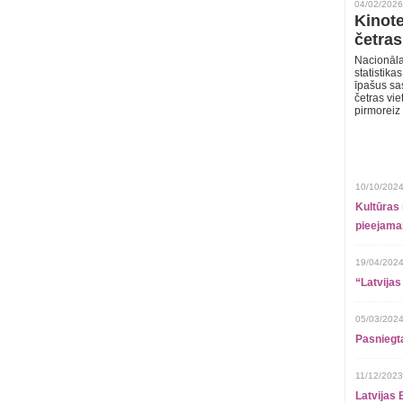
04/02/2026
Kinote
četras
Nacionāla
statistika
īpašus sa
četras vie
pirmoreiz
10/10/2024
Kultūras 
pieejamai
19/04/2024
“Latvijas
05/03/2024
Pasniegt
11/12/2023
Latvijas 