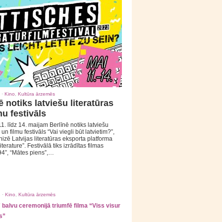
 ·
Kino
,
Kultūra ārzemēs
ē notiks latviešu literatūras
mu festivāls
1. līdz 14. maijam Berlīnē notiks latviešu
 un filmu festivāls “Vai viegli būt latvietim?”,
izē Latvijas literatūras eksporta platforma
iterature”. Festivālā tiks izrādītas filmas
94”, “Mātes piens”,…
 ·
Kino
,
Kultūra ārzemēs
balvu ceremonijā triumfē filma “Viss visur
s”