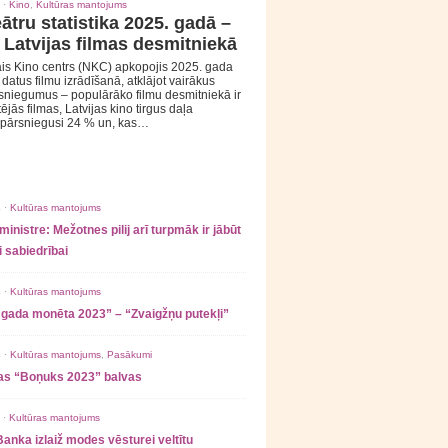
 ·
Kino
,
Kultūras mantojums
ātru statistika 2025. gadā –
 Latvijas filmas desmitniekā
is Kino centrs (NKC) apkopojis 2025. gada
s datus filmu izrādīšanā, atklājot vairākus
sniegumus – populārāko filmu desmitniekā ir
tējās filmas, Latvijas kino tirgus daļa
 pārsniegusi 24 % un, kas…
 ·
Kultūras mantojums
ministre: Mežotnes pilij arī turpmāk ir jābūt
 sabiedrībai
 ·
Kultūras mantojums
 gada monēta 2023” – “Zvaigžņu putekļi”
 ·
Kultūras mantojums
,
Pasākumi
as “Boņuks 2023” balvas
 ·
Kultūras mantojums
Banka izlaiž modes vēsturei veltītu