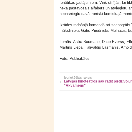
fonētikas jautājumiem. Viņš cīnījās, lai ti
nekā pastāvošais alfabēts un atvieglotu a
nepasniegtu savā ironiski komiskajā manie
Izrādes radošajā komandā arī scenogrāfs V
mākslinieks Gatis Priednieks-Melnacis, ku
Lomās: Astra Baumane, Dace Everss, Elī
Mārtiņš Liepa, Tālivaldis Lasmanis, Arnold
Foto: Publicitātes
Iepriekšējais raksts
Latvijas kinoteātros sāk rādīt piedzīvoju
"Akvamens"