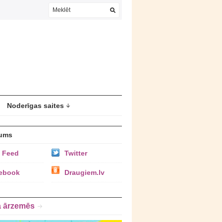
Noderīgas saites
ums
 Feed
Twitter
ebook
Draugiem.lv
a ārzemēs