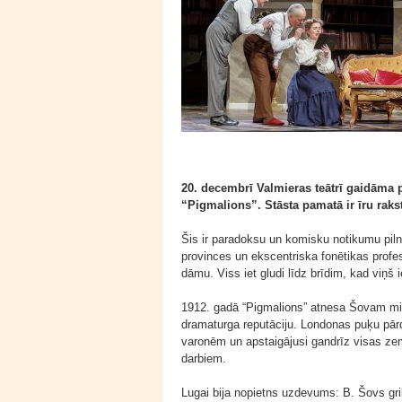
20. decembrī Valmieras teātrī gaidāma 
“Pigmalions”. Stāsta pamatā ir īru ra
Šis ir paradoksu un komisku notikumu pilns
provinces un ekscentriska fonētikas prof
dāmu. Viss iet gludi līdz brīdim, kad viņš 
1912. gadā “Pigmalions” atnesa Šovam milz
dramaturga reputāciju. Londonas puķu pārd
varonēm un apstaigājusi gandrīz visas ze
darbiem.
Lugai bija nopietns uzdevums: B. Šovs gr