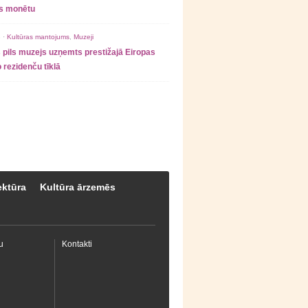
as monētu
 ·
Kultūras mantojums
,
Muzeji
 pils muzejs uzņemts prestižajā Eiropas
 rezidenču tīklā
ektūra
Kultūra ārzemēs
u
Kontakti