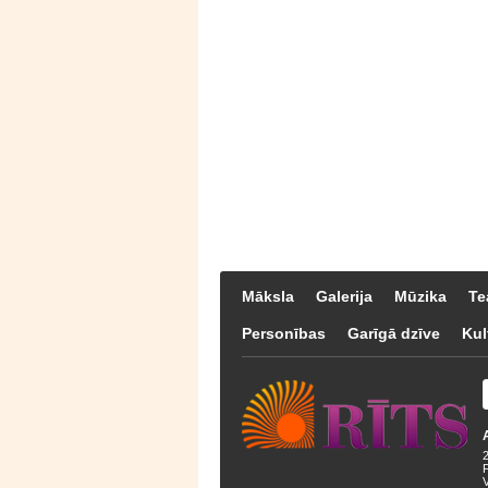
Māksla
Galerija
Mūzika
Te
Personības
Garīgā dzīve
Kul
F
V