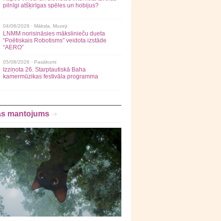
pilnīgi atšķirīgas spēles un hobijus?
04/08/2026 ·
Māksla
,
Muzeji
LNMM norisināsies mākslinieču dueta
“Poētiskais Robotisms” veidota izstāde
“AERO”
05/08/2026 ·
Pasākumi
Izziņota 26. Starptautiskā Baha
kamermūzikas festivāla programma
as mantojums