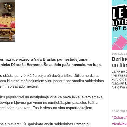
10/05/2023
Berlīn
pirmizrāde režisora Vara Braslas jauniestudējumam
un fil
kstnieka Džordža Bernarda Šova tāda paša nosaukuma luga.
Laikā no 1
 stāsts par vienkāršu puķu pārdevēju Elīzu Dūlitlu no dziļas
literatūras
kuru organ
esora Higinsa mēģinājumiem viņu padarīt par smalku sabiedrības
“Latvian L
iemīl šo savādo meiteni.
“Jelgava 
u popularitāti un nostiprināja viņa kā sava laika ievērojamākā
evēja ir kļuvusi par vienu no iemīļotākajām pasaules teātru
meslodes skatuves. Tas ir viens no viņa asprātīgākajiem
13/03/2023
“Oskara” 
vienlaiku
ibēja pievērst 19. gadsimta angļu sabiedrības uzmanību