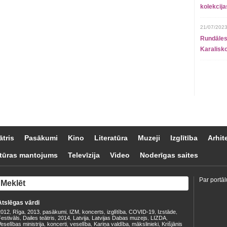
kolekcij
21/07/2023
Rundāles
Karalisko
ātris
Pasākumi
Kino
Literatūra
Muzeji
Izglītība
Arhit
tūras mantojums
Televīzija
Video
Noderīgas saites
Par portāl
Atslēgas vārdi
2012
Rīga
2013
pasākumi
IZM
koncerts
izglītība
COVID-19
Izstāde
,
,
,
,
,
,
,
,
,
estivāls
Dailes teātris
2014
Latvija
Latvijas Dabas muzejs
LIZDA
,
,
,
,
,
,
eselības ministrija
koncerti
veselība
Kariņa valdība
mākslinieki
Krišjānis
,
,
,
,
,