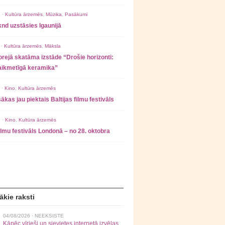
 ·
Kultūra ārzemēs
,
Mūzika
,
Pasākumi
nd uzstāsies Igaunijā
 ·
Kultūra ārzemēs
,
Māksla
rejā skatāma izstāde “Drošie horizonti:
laikmetīgā keramika”
 ·
Kino
,
Kultūra ārzemēs
ākas jau piektais Baltijas filmu festivāls
 ·
Kino
,
Kultūra ārzemēs
filmu festivāls Londonā – no 28. oktobra
ākie raksti
04/08/2026 ·
NEEKSISTE
Kāpēc vīrieši un sievietes internetā izvēlas