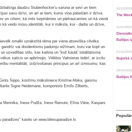
dzbalsīga daudzu Stubenhocker’u saruna ar sevi un tiem
02/12/2022
ījusi savu dzīvi, un arī ar tiem, kuros viņa patiešām ir dzīva.
The Week
sev un citiem, kā mēs turpināmies un pārtraucamies un kā vienā
kā veido mūsu identitāti, kur ir māksla, kur - darbs un dzīve,
11/11/2022
Dienvidko
Baltijas 
 pievelk smalki uzrakstītā tēma par viena atsevišķa cilvēka
u, gandrīz vai disidentismu padomju režīmam, kuru var kopt un
 un uzvedības stilu, kas kaitina un “kož kaulā” totalitārisma
01/11/2022
kus saticis un apbrīnojis. Vēlētos Valmieras teātrī, ar izcilu
Ņujorkā s
onību mentalitāti, izdzīvošanas principus un arī izmisumu, kas
28/10/2022
Baltijas 
Gints Sippo, kostīmu māksliniece Kristīne Abika, gaismu
ltante Signe Heidemane, komponists Emīls Zilberts,
a Mennika, Inese Pudža, Inese Ramute, Elīna Vāne, Kaspars
Populār
šu paradīzes" kasēs un www.bilesuparadize.lv.