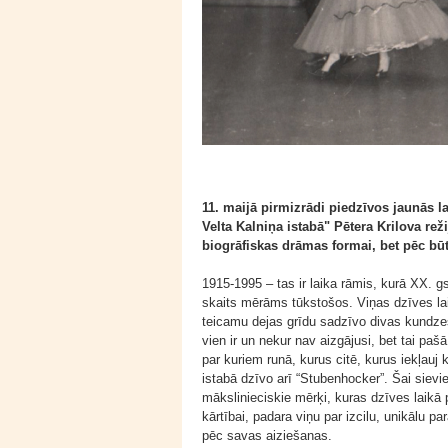
11. maijā pirmizrādi piedzīvos jaunās 
Velta Kalniņa istabā" Pētera Krilova reži
biogrāfiskas drāmas formai, bet pēc būtī
1915-1995 – tas ir laika rāmis, kurā XX. gs
skaits mērāms tūkstošos. Viņas dzīves laik
teicamu dejas grīdu sadzīvo divas kundzes
vien ir un nekur nav aizgājusi, bet tai pašā
par kuriem runā, kurus citē, kurus iekļauj 
istabā dzīvo arī “Stubenhocker”. Šai sieviet
mākslinieciskie mērķi, kuras dzīves laikā
kārtībai, padara viņu par izcilu, unikālu 
pēc savas aiziešanas.