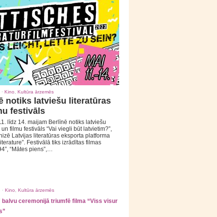
 ·
Kino
,
Kultūra ārzemēs
ē notiks latviešu literatūras
mu festivāls
1. līdz 14. maijam Berlīnē notiks latviešu
 un filmu festivāls “Vai viegli būt latvietim?”,
izē Latvijas literatūras eksporta platforma
iterature”. Festivālā tiks izrādītas filmas
94”, “Mātes piens”,…
 ·
Kino
,
Kultūra ārzemēs
balvu ceremonijā triumfē filma “Viss visur
s”