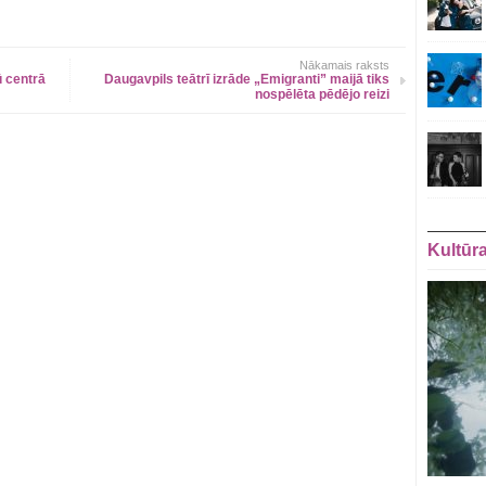
Nākamais raksts
ū centrā
Daugavpils teātrī izrāde „Emigranti” maijā tiks
nospēlēta pēdējo reizi
Kultūr