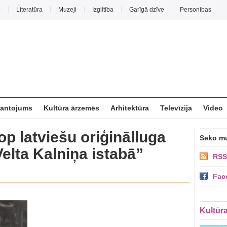
o
Literatūra
Muzeji
Izglītība
Garīgā dzīve
Personības
mantojums
Kultūra ārzemēs
Arhitektūra
Televīzija
Video
op latviešu oriģinālluga
Seko m
elta Kalniņa istabā”
RSS
Fac
Kultūr