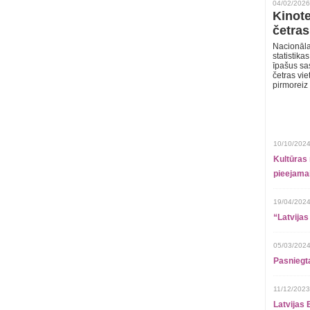
04/02/2026
Kinote
četras
Nacionāla
statistika
īpašus sa
četras vie
pirmoreiz
10/10/2024
Kultūras 
pieejamai
19/04/2024
“Latvijas
05/03/2024
Pasniegt
11/12/2023
Latvijas 