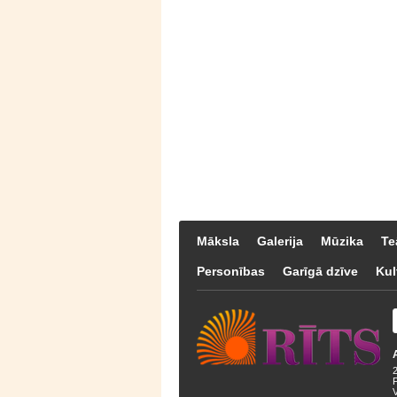
Māksla
Galerija
Mūzika
Te
Personības
Garīgā dzīve
Kul
F
V