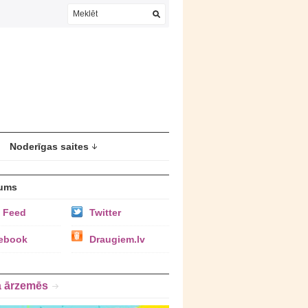
Noderīgas saites
ums
 Feed
Twitter
ebook
Draugiem.lv
a ārzemēs