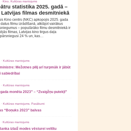
 ·
Kino
,
Kultūras mantojums
ātru statistika 2025. gadā –
 Latvijas filmas desmitniekā
is Kino centrs (NKC) apkopojis 2025. gada
s datus filmu izrādīšanā, atklājot vairākus
sniegumus – populārāko filmu desmitniekā ir
tējās filmas, Latvijas kino tirgus daļa
 pārsniegusi 24 % un, kas…
 ·
Kultūras mantojums
ministre: Mežotnes pilij arī turpmāk ir jābūt
 sabiedrībai
 ·
Kultūras mantojums
 gada monēta 2023” – “Zvaigžņu putekļi”
 ·
Kultūras mantojums
,
Pasākumi
as “Boņuks 2023” balvas
 ·
Kultūras mantojums
Banka izlaiž modes vēsturei veltītu