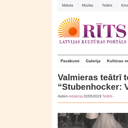
Māksla
Mūzika
Teātris
Kin
Pasākumi
Galerija
Kultūras 
Valmieras teātrī t
“Stubenhocker: V
Autors
redakcija
02/05/2019
Teātris
·