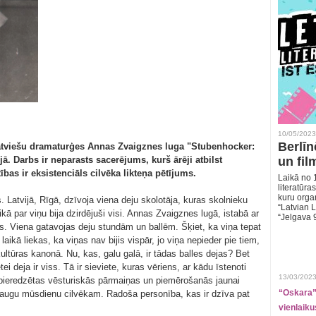
10/05/2023
Berlīn
latviešu dramaturģes Annas Zvaigznes luga "Stubenhocker:
jā. Darbs ir neparasts sacerējums, kurš ārēji atbilst
un fil
bas ir eksistenciāls cilvēka likteņa pētījums.
Laikā no 1
literatūras
kuru organ
. Latvijā, Rīgā, dzīvoja viena deju skolotāja, kuras skolnieku
“Latvian L
ā par viņu bija dzirdējuši visi. Annas Zvaigznes lugā, istabā ar
“Jelgava 
. Viena gatavojas deju stundām un ballēm. Šķiet, ka viņa tepat
 laikā liekas, ka viņas nav bijis vispār, jo viņa nepieder pie tiem,
kultūras kanonā. Nu, kas, galu galā, ir tādas balles dejas? Bet
ei deja ir viss. Tā ir sieviete, kuras vēriens, ar kādu īstenoti
13/03/2023
 pieredzētas vēsturiskās pārmaiņas un piemērošanās jaunai
“Oskara” 
paraugu mūsdienu cilvēkam. Radoša personība, kas ir dzīva pat
vienlaiku