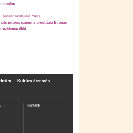
as monētu
 ·
Kultūras mantojums
,
Muzeji
 pils muzejs uzņemts prestižajā Eiropas
 rezidenču tīklā
ektūra
Kultūra ārzemēs
u
Kontakti