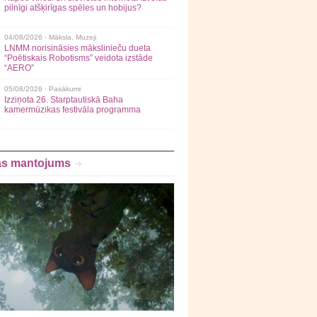
pilnīgi atšķirīgas spēles un hobijus?
04/08/2026 ·
Māksla
,
Muzeji
LNMM norisināsies mākslinieču dueta
“Poētiskais Robotisms” veidota izstāde
“AERO”
05/08/2026 ·
Pasākumi
Izziņota 26. Starptautiskā Baha
kamermūzikas festivāla programma
as mantojums