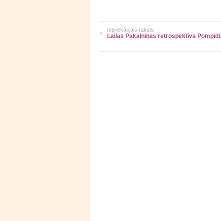
Iepriekšējais raksts
Lailas Pakalniņas retrospektīva Pompid