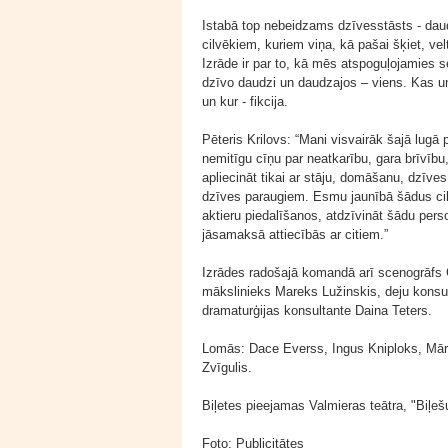
Istabā top nebeidzams dzīvesstāsts - dau
cilvēkiem, kuriem viņa, kā pašai šķiet, velt
Izrāde ir par to, kā mēs atspoguļojamies 
dzīvo daudzi un daudzajos – viens. Kas un 
un kur - fikcija.
Pēteris Krilovs: “Mani visvairāk šajā lugā
nemitīgu cīņu par neatkarību, gara brīvīb
apliecināt tikai ar stāju, domāšanu, dzīves
dzīves paraugiem. Esmu jaunībā šādus cilvē
aktieru piedalīšanos, atdzīvināt šādu pers
jāsamaksā attiecībās ar citiem.”
Izrādes radošajā komandā arī scenogrāfs 
mākslinieks Mareks Lužinskis, deju konsu
dramaturģijas konsultante Daina Teters.
Lomās: Dace Everss, Ingus Kniploks, Mār
Zvīgulis.
Biļetes pieejamas Valmieras teātra, "Biļe
Foto: Publicitātes