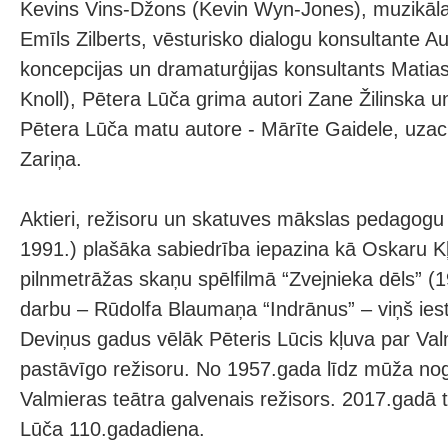
Kevins Vins-Džons (Kevin Wyn-Jones), muzikāl
Emīls Zilberts, vēsturisko dialogu konsultante A
koncepcijas un dramaturģijas konsultants Matias
Knoll), Pētera Lūča grima autori Zane Žilinska
Pētera Lūča matu autore - Mārīte Gaidele, uzac
Zariņa.
Aktieri, režisoru un skatuves mākslas pedagogu 
1991.) plašāka sabiedrība iepazina kā Oskaru Kļ
pilnmetrāžas skaņu spēlfilmā “Zvejnieka dēls” (
darbu – Rūdolfa Blaumaņa “Indrānus” – viņš ies
Deviņus gadus vēlāk Pēteris Lūcis kļuva par Val
pastāvīgo režisoru. No 1957.gada līdz mūža noga
Valmieras teātra galvenais režisors. 2017.gadā 
Lūča 110.gadadiena.