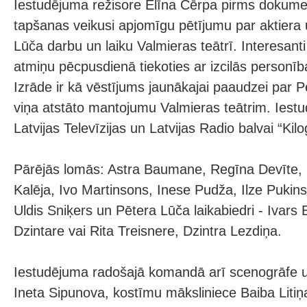
Iestudējuma režisore Elīna Cērpa pirms dokume
tapšanas veikusi apjomīgu pētījumu par aktiera 
Lūča darbu un laiku Valmieras teātrī. Interesanti 
atmiņu pēcpusdienā tiekoties ar izcilās personīb
Izrāde ir kā vēstījums jaunākajai paaudzei par P
viņa atstāto mantojumu Valmieras teātrim. Iest
Latvijas Televīzijas un Latvijas Radio balvai “Kil
Pārējās lomās: Astra Baumane, Regīna Devīte, 
Kalēja, Ivo Martinsons, Inese Pudža, Ilze Pukin
Uldis Sniķers un Pētera Lūča laikabiedri - Ivars
Dzintare vai Rita Treisnere, Dzintra Lezdiņa.
Iestudējuma radošajā komandā arī scenogrāfe u
Ineta Sipunova, kostīmu māksliniece Baiba Litiņ