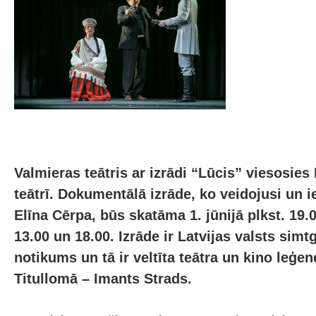
Valmieras teātris ar izrādi “Lūcis” viesosies
teātrī. Dokumentālā izrāde, ko veidojusi un i
Elīna Cērpa, būs skatāma 1. jūnijā plkst. 19.0
13.00 un 18.00. Izrāde ir Latvijas valsts si
notikums un tā ir veltīta teātra un kino leģe
Titullomā – Imants Strads.