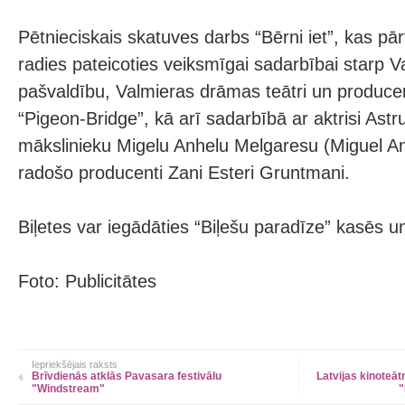
Pētnieciskais skatuves darbs “Bērni iet”, kas pār
radies pateicoties veiksmīgai sadarbībai starp V
pašvaldību, Valmieras drāmas teātri un produc
“Pigeon-Bridge”, kā arī sadarbībā ar aktrisi As
mākslinieku Migelu Anhelu Melgaresu (Miguel A
radošo producenti Zani Esteri Gruntmani.
Biļetes var iegādāties “Biļešu paradīze” kasēs un
Foto: Publicitātes
Iepriekšējais raksts
Brīvdienās atklās Pavasara festivālu
Latvijas kinoteāt
"Windstream"
"