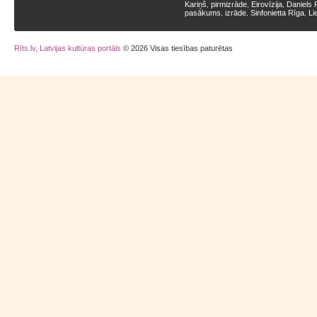
Kariņš
pirmizrāde
Eirovīzija
Daniels 
,
,
,
pasākums
izrāde
Sinfonietta Rīga
Li
,
,
,
Rīts.lv, Latvijas kultūras portāls
© 2026 Visas tiesības paturētas