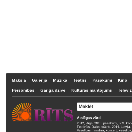
Māksla
Galerija
Mūzika
Teātris
Pasākumi
Kino
Personības
Garīgā dzīve
Kultūras mantojums
Televīz
Atslēgas vārdi
2012
Rīga
2013
pasākumi
IZM
kon
,
,
,
,
,
Festivāls
Dailes teātris
2014
Latvija
,
,
,
,
Veselības ministrija
koncerti
veselība
,
,