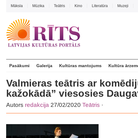
Māksla
Mūzika
Teātris
Kino
Literatūra
Muzeji
Pasākumi
Galerija
Kultūras mantojums
Kultūra ārzem
Valmieras teātris ar komēdi
kažokādā” viesosies Daugav
Autors
redakcija
27/02/2020
Teātris
·