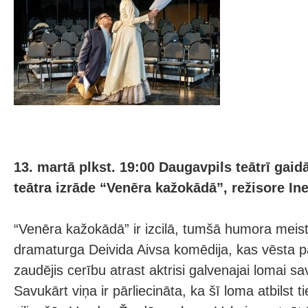
13. martā plkst. 19:00 Daugavpils teātrī gai
teātra izrāde “Venēra kažokādā”, režisore In
“Venēra kažokādā” ir izcilā, tumšā humora meis
dramaturga Deivida Aivsa komēdija, kas vēsta pa
zaudējis cerību atrast aktrisi galvenajai lomai s
Savukārt viņa ir pārliecināta, ka šī loma atbilst tie