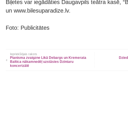
Biļetes var iegādāties Daugavpils teātra kasē, “
un www.bilesuparadize.lv.
Foto: Publicitātes
Iepriekšējais raksts
Pianisma zvaigzne Likā Debargs un Kremerata
Dzied
Baltica nākamnedēļ uzstāsies Dzintaru
koncertzālē