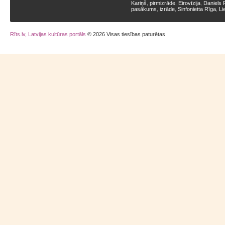
Kariņš
pirmizrāde
Eirovīzija
Daniels 
,
,
,
pasākums
izrāde
Sinfonietta Rīga
Li
,
,
,
Rīts.lv, Latvijas kultūras portāls
© 2026 Visas tiesības paturētas