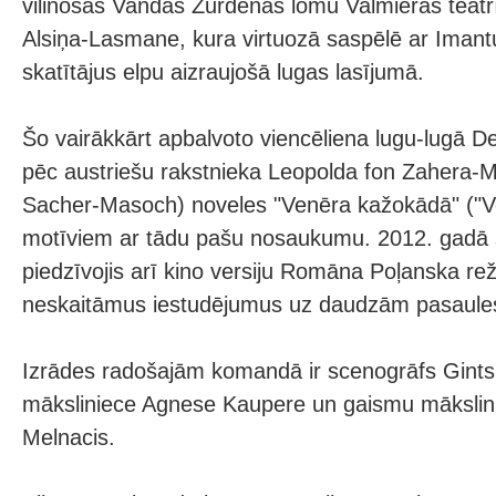
vilinošās Vandas Žurdēnas lomu Valmieras teātrī
Alsiņa-Lasmane, kura virtuozā saspēlē ar Imant
skatītājus elpu aizraujošā lugas lasījumā.
Šo vairākkārt apbalvoto viencēliena lugu-lugā Dei
pēc austriešu rakstnieka Leopolda fon Zahera-
Sacher-Masoch) noveles "Venēra kažokādā" ("Ve
motīviem ar tādu pašu nosaukumu. 2012. gadā š
piedzīvojis arī kino versiju Romāna Poļanska reži
neskaitāmus iestudējumus uz daudzām pasaules
Izrādes radošajām komandā ir scenogrāfs Gints
māksliniece Agnese Kaupere un gaismu mākslini
Melnacis.