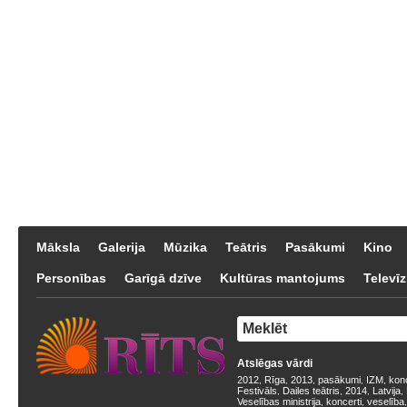
Māksla
Galerija
Mūzika
Teātris
Pasākumi
Kino
Personības
Garīgā dzīve
Kultūras mantojums
Televīz
Atslēgas vārdi
2012
Rīga
2013
pasākumi
IZM
kon
,
,
,
,
,
Festivāls
Dailes teātris
2014
Latvija
,
,
,
,
Veselības ministrija
koncerti
veselība
,
,