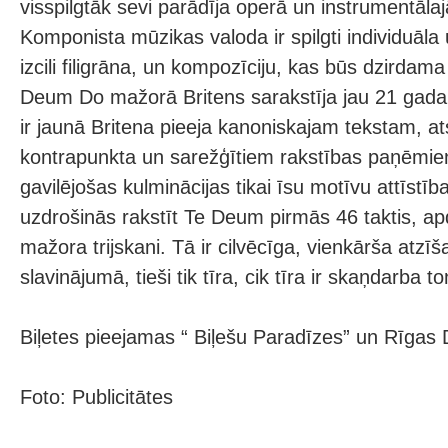
visspilgtāk sevi parādīja operā un instrumentāla
Komponista mūzikas valoda ir spilgti individuāla
izcili filigrāna, un kompozīciju, kas būs dzirdama
Deum Do mažorā Britens sarakstīja jau 21 gad
ir jaunā Britena pieeja kanoniskajam tekstam, at
kontrapunkta un sarežģītiem rakstības paņēmie
gavilējošas kulminācijas tikai īsu motīvu attīstīb
uzdrošinās rakstīt Te Deum pirmās 46 taktis, apd
mažora trijskani. Tā ir cilvēcīga, vienkārša atzī
slavinājumā, tieši tik tīra, cik tīra ir skaņdarba to
Biļetes pieejamas “ Biļešu Paradīzes” un Rīgas
Foto: Publicitātes