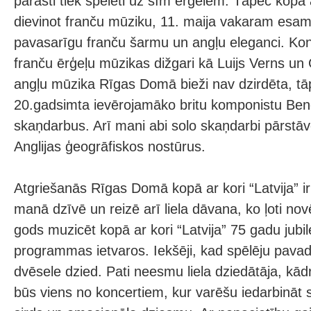
parasti tiek spēlēti uz šīm ērģelēm. Tāpēc kopā
dievinot franču mūziku, 11. maija vakaram esam
pavasarīgu franču šarmu un angļu eleganci. Kon
franču ērģeļu mūzikas dižgari kā Luijs Verns un 
angļu mūzika Rīgas Domā bieži nav dzirdēta, tā
20.gadsimta ievērojamāko britu komponistu Be
skaņdarbus. Arī mani abi solo skaņdarbi pārstāv
Anglijas ģeogrāfiskos nostūrus.
Atgriešanās Rīgas Domā kopā ar kori “Latvija” i
manā dzīvē un reizē arī liela dāvana, ko ļoti novē
gods muzicēt kopā ar kori “Latvija” 75 gadu jubi
programmas ietvaros. Iekšēji, kad spēlēju pav
dvēsele dzied. Pati neesmu liela dziedātāja, kādr
būs viens no koncertiem, kur varēšu iedarbināt s