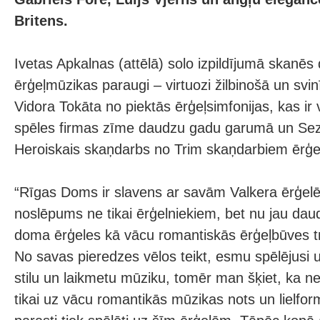
Britens.
Ivetas Apkalnas (attēlā) solo izpildījumā skanēs 
ērģeļmūzikas paraugi – virtuozi žilbinošā un svin
Vidora Tokāta no piektās ērģeļsimfonijas, kas ir
spēles firmas zīme daudzu gadu garumā un Se
Heroiskais skaņdarbs no Trim skaņdarbiem ērģ
“Rīgas Doms ir slavens ar savām Valkera ērģel
noslēpums ne tikai ērģelniekiem, bet nu jau daud
doma ērģeles kā vācu romantiskās ērģeļbūves tr
No savas pieredzes vēlos teikt, esmu spēlējusi 
stilu un laikmetu mūziku, tomēr man šķiet, ka n
tikai uz vācu romantikās mūzikas nots un lielfo