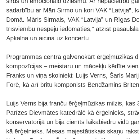
sirds un emocionālo dziesmu. Ar nepacietību ga
sadarbību ar Māri Sirmo un kori VAK “Latvija”, 
Domā. Māris Sirmais, VAK “Latvija” un Rīgas D
trīsvienību nespēju iedomāties,” atzīst pasaulsl
Apkalna un aicina uz koncertu.
Programmas centrā galvenokārt ērģeļmūzikas di
kompozīcijas – meistaru un mācekļu ķēdīte vien
Franks un viņa skolnieki: Luijs Verns, Šarls Mari
Forē, kā arī britu komponists Bendžamins Briten
Luijs Verns bija franču ērģeļmūzikas milzis, kas
Parīzes Dievmātes katedrālē kā ērģelnieks, strā
konservatorijā un bija cienīts laikabiedru vidū 
kā ērģelnieks. Mesas majestātiskais skaņu rakst