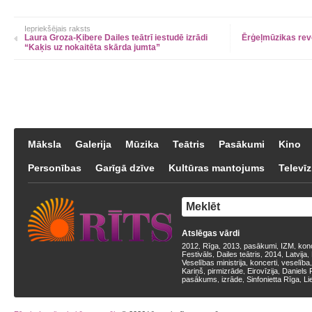
Iepriekšējais raksts
Laura Groza-Ķibere Dailes teātrī iestudē izrādi
Ērģeļmūzikas rev
“Kaķis uz nokaitēta skārda jumta”
Māksla
Galerija
Mūzika
Teātris
Pasākumi
Kino
Personības
Garīgā dzīve
Kultūras mantojums
Televīz
Atslēgas vārdi
2012
Rīga
2013
pasākumi
IZM
kon
,
,
,
,
,
Festivāls
Dailes teātris
2014
Latvija
,
,
,
,
Veselības ministrija
koncerti
veselība
,
,
Kariņš
pirmizrāde
Eirovīzija
Daniels 
,
,
,
pasākums
izrāde
Sinfonietta Rīga
Li
,
,
,