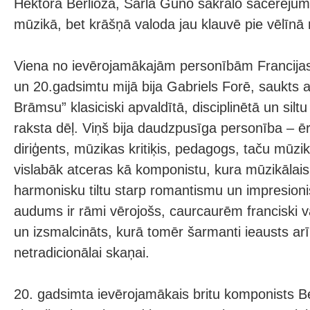
Hektora Berlioza, Šarla Guno sakrālo sacerējum
mūzikā, bet krāšņā valoda jau klauvē pie vēlīn
Viena no ievērojamākajām personībām Francijas
un 20.gadsimtu mijā bija Gabriels Forē, saukts a
Brāmsu” klasiciski apvaldītā, disciplinētā un siltu
raksta dēļ. Viņš bija daudzpusīga personība – ēr
diriģents, mūzikas kritiķis, pedagogs, taču mūzi
vislabāk atceras kā komponistu, kura mūzikālai
harmonisku tiltu starp romantismu un impresion
audums ir rāmi vērojošs, caurcaurēm franciski va
un izsmalcināts, kurā tomēr šarmanti ieausts arī
netradicionālai skaņai.
20. gadsimta ievērojamākais britu komponists 