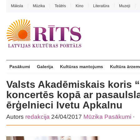
Māksla
Mūzika
Teātris
Kino
Literatūra
Muzeji
Pasākumi
Galerija
Kultūras mantojums
Kultūra ārzem
Valsts Akadēmiskais koris “
koncertēs kopā ar pasaulsl
ērģelnieci Ivetu Apkalnu
Autors
redakcija
24/04/2017
Mūzika
Pasākumi
·