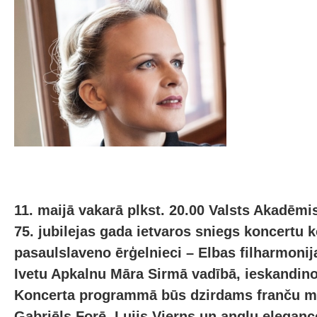
11. maijā vakarā plkst. 20.00 Valsts Akadēmis
75. jubilejas gada ietvaros sniegs koncertu 
pasaulslaveno ērģelnieci – Elbas filharmonij
Ivetu Apkalnu Māra Sirmā vadībā, ieskandin
Koncerta programmā būs dzirdams franču m
Gabriēls Forē, Luijs Vjerns un angļu elegan